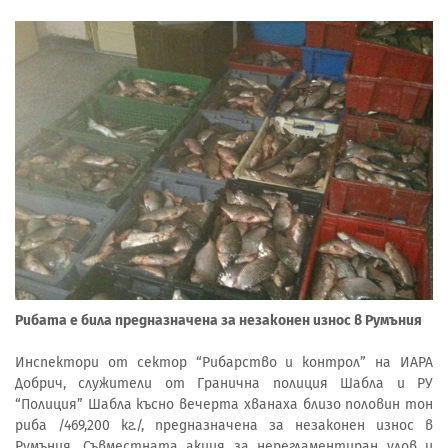
Рибата е била предназначена за незаконен износ в Румъния
Инспектори от сектор “Рибарство и контрол” на ИАРА
Добрич, служители от Гранична полиция Шабла и РУ
“Полиция” Шабла късно вечерта хванаха близо половин тон
риба /469,200 кг./, предназначена за незаконен износ в
Румъния. Съвместната акция за нерегламентиран улов и