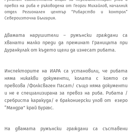
превоз на риба е ръководена от Георги Михайлов, началник
отдел Регионален център “Рибарство и контрол”
Североизточна България.
Двамата нарушители – румънски граждани са
хванати малко преди да преминат Границата при
Дуранкулак от където щели да изнесат рибата.
Инспекторите на ИАРА са установили, че рибата
няма никакви документи, колата с която се
превозва /Фолксваген Пасат/ също няма документи
и не е специализирана за превоз на риба. Рибата /
сребриста каракуда/ е бракониерски улов от езеро
“Мандра” край Бургас.
На двамата румънски граждани са съставени