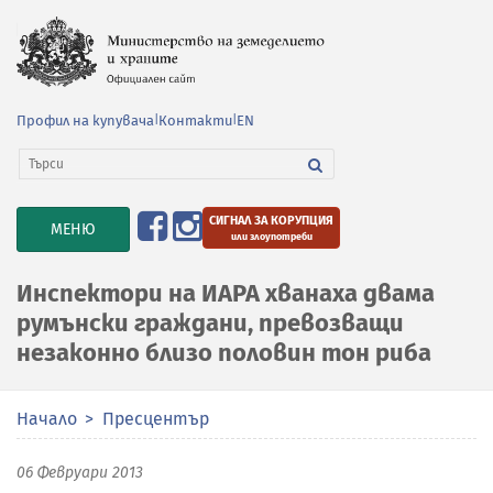
Профил на купувача
|
Контакти
|
EN
СИГНАЛ ЗА КОРУПЦИЯ
TOGGLE
МЕНЮ
или злоупотреби
NAVIGATION
Инспектори на ИАРА хванаха двама
румънски граждани, превозващи
незаконно близо половин тон риба
Начало
Пресцентър
06 Февруари 2013