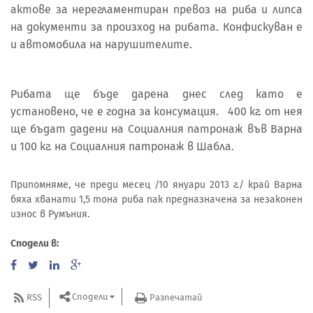
актове за нерегламентиран превоз на риба и липса
на документи за произход на рибата. Конфискуван е
и автомобила на нарушителите.
Рибата ще бъде дарена днес след като е
установено, че е годна за консумация. 400 кг. от нея
ще бъдат дадени на Социалния патронаж във Варна
и 100 кг. на Социалния патронаж в Шабла.
Припомняме, че преди месец /10 януари 2013 г./ край Варна
бяха хванати 1,5 тона риба пак предназначена за незаконен
износ в Румъния.
Сподели в:
Сподели
RSS
Разпечатай