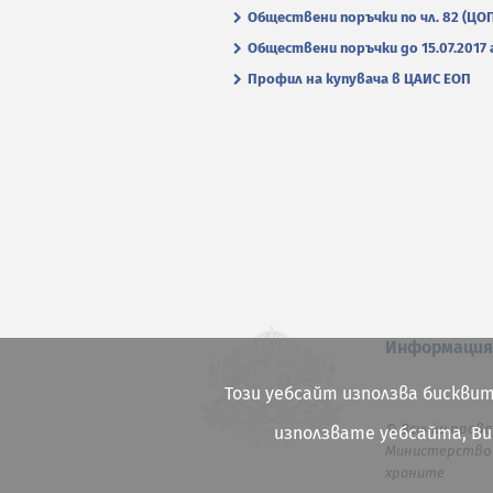
Обществени поръчки по чл. 82 (ЦО
Обществени поръчки до 15.07.2017 г
Профил на купувача в ЦАИС ЕОП
Информаци
Този уебсайт използва бисквит
© Всички права
използвате уебсайта, В
Министерство 
храните