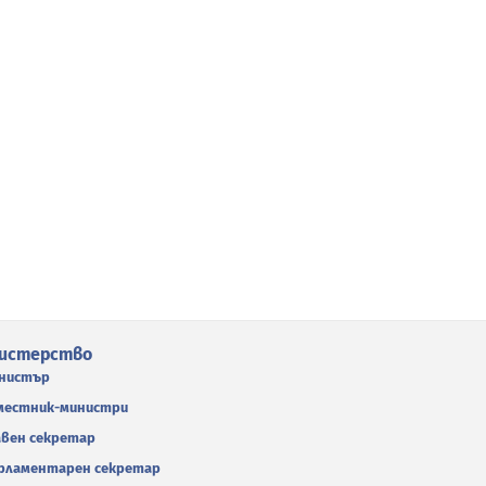
истерство
нистър
местник-министри
авен секретар
рламентарен секретар