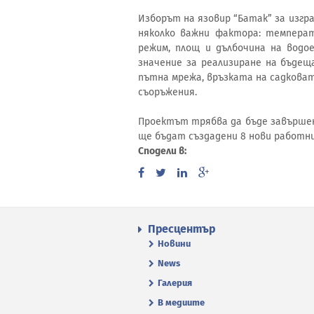
Изборът на язовир “Батак” за изгр
няколко важни фактора: температ
режим, площ и дълбочина на водо
значение за реализиране на бъде
пътна мрежа, връзката на садковат
съоръжения.
Проектът трябва да бъде завършен 
ще бъдат създадени 8 нови работн
Сподели в:
Пресцентър
Новини
News
Галерия
В медиите