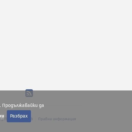
. Продължавайки да
ки
Разбрах
арта на сайта
Правна информация