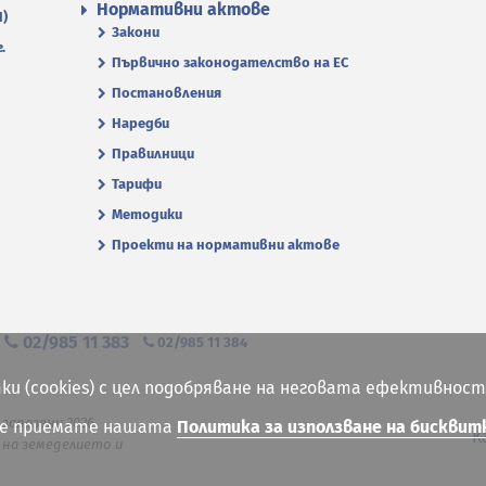
Нормативни актове
П)
Закони
.
Първично законодателство на ЕС
Постановления
Наредби
Правилници
Тарифи
Методики
Проекти на нормативни актове
я
02/985 11 383
02/985 11 384
ки (cookies) с цел подобряване на неговата ефективност
 запазени 2026
ие приемате нашата
Политика за използване на бисквит
К
на земеделието и