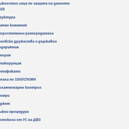
ъжностно лице по защита на данните
МЗХ
руктура
итен комитет
оростепенни разпоредители
рговски дружества и държавни
едприятия
тория
тикорупция
ртификати
гнали по ЗЗЛПСПОИН
рламентарен контрол
риери
джет
ъжни процедури
отоколи от УС на ДФЗ