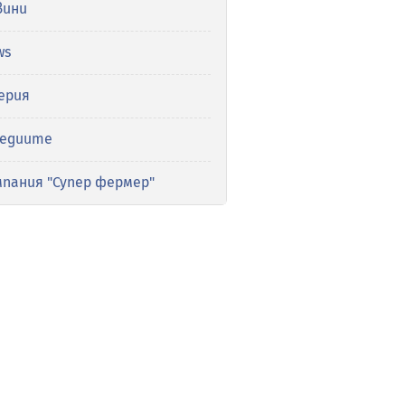
вини
ws
ерия
медиите
мпания "Супер фермер"