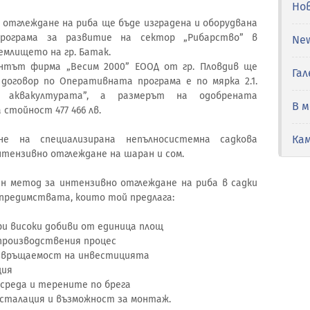
Но
отглеждане на риба ще бъде изградена и оборудвана
рограма за развитие на сектор „Рибарство” в
Ne
емлището на гр. Батак.
нтът фирма „Весим 2000” ЕООД от гр. Пловдив ще
Гал
 договор по Оперативната програма е по мярка 2.1.
в аквакултурата”, а размерът на одобрената
В 
стойност 477 466 лв.
Ка
е на специализирана непълносистемна садкова
тензивно отглеждане на шаран и сом.
н метод за интензивно отглеждане на риба в садки
 предимствата, които той предлага:
и високи добиви от единица площ
 производствения процес
ъзвръщаемост на инвестицията
ция
 среда и терените по брега
нсталация и възможност за монтаж.