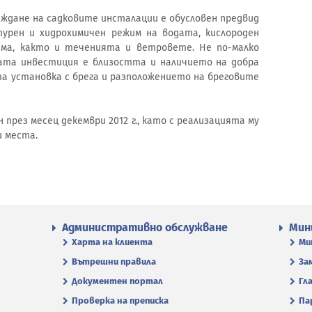
аждане на садковите инсталации е обусловен предвид
урен и хидрохимичен режим на водата, кислороден
ема, както и теченията и ветровете. Не по-малко
щата инвестиция е близостта и наличието на добра
а установка с брега и разположението на бреговите
през месец декември 2012 г., като с реализацията му
и места.
Административно обслужване
Мин
Харта на клиента
Ми
Вътрешни правила
За
Документен портал
Гл
Проверка на преписка
Па