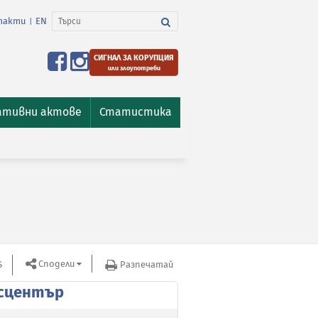
такти
EN
|
СИГНАЛ ЗА КОРУПЦИЯ
или злоупотреби
ативни актове
Статистика
Сподели
S
Разпечатай
сцентър