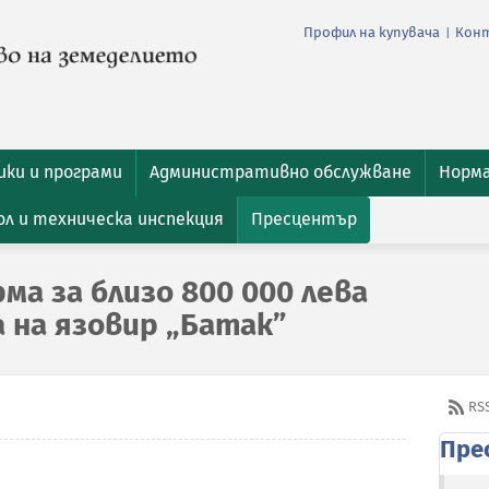
Профил на купувача
Кон
|
ки и програми
Административно обслужване
Норм
л и техническа инспекция
Пресцентър
а за близо 800 000 лева
 на язовир „Батак”
RS
Пре