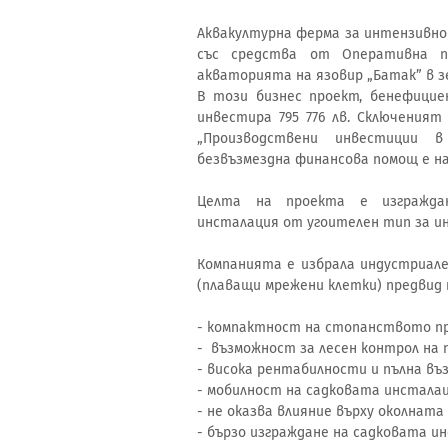
Аквакултурна ферма за интензивно 
със средства от Оперативна п
акваторията на язовир „Батак” в з
В този бизнес проект, бенефицие
инвестира 795 776 лв. Сключеният
„Производствени инвестиции 
безвъзмездна финансова помощ е на 
Целта на проекта е изграждан
инсталация от угоителен тип за ин
Компанията е избрала индустриале
(плаващи мрежени клетки) предвид
- компактност на стопанството пр
- възможност за лесен контрол на
- висока рентабилности и пълна в
- мобилност на садковата инстала
- не оказва влияние върху околната
- бързо изграждане на садковата и