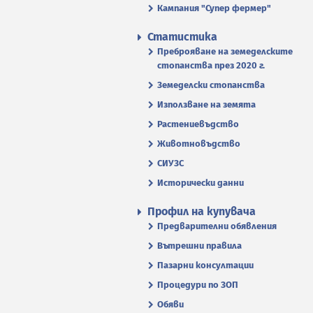
Кампания "Супер фермер"
Статистика
Преброяване на земеделските
стопанства през 2020 г.
Земеделски стопанства
Използване на земята
Растениевъдство
Животновъдство
СИУЗС
Исторически данни
Профил на купувача
Предварителни обявления
Вътрешни правила
Пазарни консултации
Процедури по ЗОП
Обяви