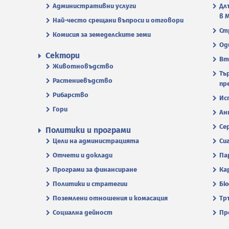
Административни услуги
Дл
в 
Най-често срещани въпроси и отговори
Ст
Комисия за земеделските земи
Од
Сектори
Вт
Животновъдство
Тъ
Растениевъдство
пр
Рибарство
Ис
Гори
Ан
Се
Политики и програми
Цели на администрацията
Си
Отчети и доклади
Па
Програми за финансиране
Ка
Политики и стратегии
Бю
Поземлени отношения и комасация
Тр
Социална дейност
Пр