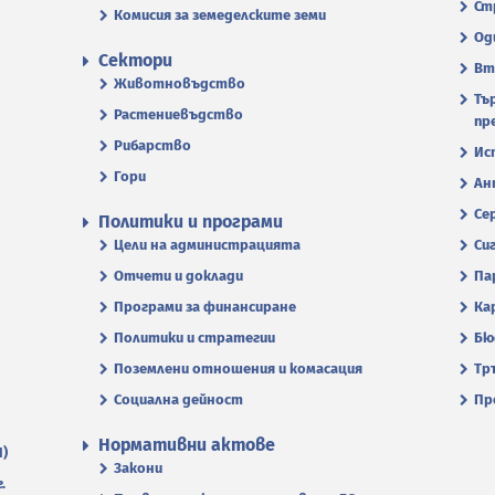
Ст
Комисия за земеделските земи
Од
Сектори
Вт
Животновъдство
Тъ
Растениевъдство
пр
Рибарство
Ис
Гори
Ан
Се
Политики и програми
Цели на администрацията
Си
Отчети и доклади
Па
Програми за финансиране
Ка
Политики и стратегии
Бю
Поземлени отношения и комасация
Тр
Социална дейност
Пр
Нормативни актове
П)
Закони
.