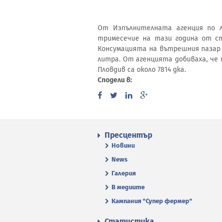
От Изпълнителната агенция по л
тримесечие на тази година от стр
Консумацията на вътрешния пазар пре
литра. От агенцията добиваха, че 
Пловдив са около 7814 дка.
Сподели в:
Пресцентър
Новини
News
Галерия
В медиите
Кампания "Супер фермер"
Статистика