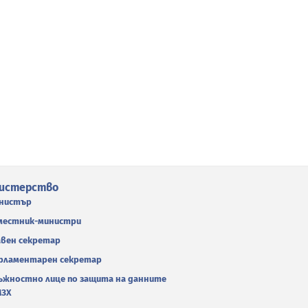
истерство
нистър
местник-министри
авен секретар
рламентарен секретар
ъжностно лице по защита на данните
МЗХ