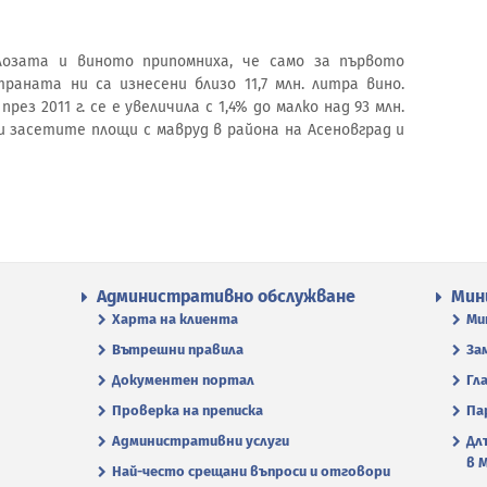
озата и виното припомниха, че само за първото
аната ни са изнесени близо 11,7 млн. литра вино.
з 2011 г. се е увеличила с 1,4% до малко над 93 млн.
и засетите площи с мавруд в района на Асеновград и
Административно обслужване
Мин
Харта на клиента
Ми
Вътрешни правила
За
Документен портал
Гл
Проверка на преписка
Па
Административни услуги
Дл
в 
Най-често срещани въпроси и отговори