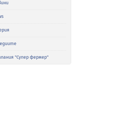
вини
ws
ерия
медиите
мпания "Супер фермер"