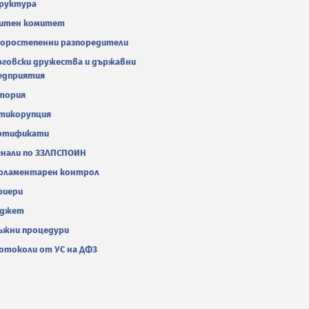
руктура
итен комитет
оростепенни разпоредители
рговски дружества и държавни
едприятия
тория
тикорупция
ртификати
гнали по ЗЗЛПСПОИН
рламентарен контрол
риери
джет
ъжни процедури
отоколи от УС на ДФЗ