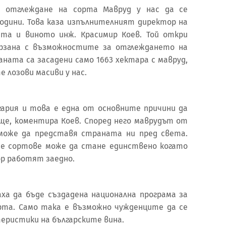
 отглеждане на сорта Мавруд у нас да се
одини. Това каза изпълнителният директор на
ата и виното инж. Красимир Коев. Той откри
вързана с възможностите за отглеждането на
аната са засадени само 1663 хектара с мавруд,
 лозови масиви у нас.
ария и това е една от основните причини да
еще, коментира Коев. Според него маврудът от
 може да представя страната ни пред света.
е сортове може да стане единствено когато
ор работят заедно.
ха да бъде създадена национална програма за
рта. Само така е възможно чужденците да се
еристики на българските вина.