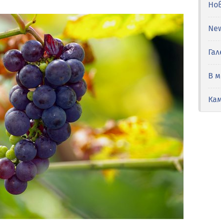
Но
Ne
Гал
В 
Ка