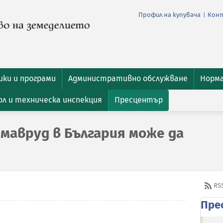
Профил на купувача
Кон
|
ки и програми
Административно обслужване
Норм
л и техническа инспекция
Пресцентър
мавруд в България може да
RS
Пре