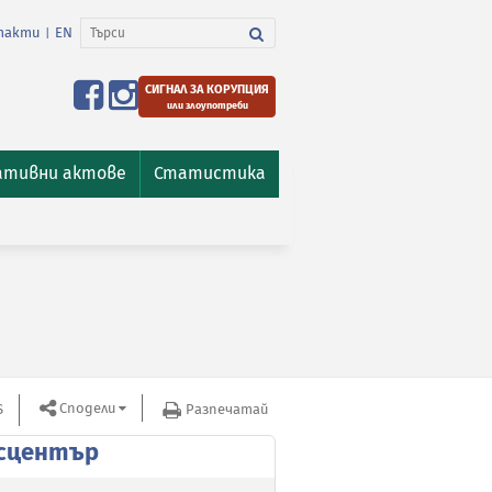
такти
EN
|
СИГНАЛ ЗА КОРУПЦИЯ
или злоупотреби
ативни актове
Статистика
Сподели
S
Разпечатай
сцентър