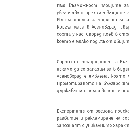
Има възможност площите за
увеличават през следващите г
Изпълнителна агенция по лоз
Кръгла маса в Асеновград, с
сорта у нас. Според Коев в стр
което е малко под 2% от общите
Сортът е традиционен за Бълг
искаме да го запазим за в бъд
Асеновград е емблема, която
Промотирането на българскит
държавата и целия винен сект
Експертите от региона поиска
развитие и рекламиране на со
запознаят с уникалните характ