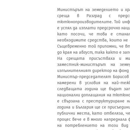
Министърът на земеделието и хра
среща в Разград с предст
тютюнопроизводителите. Той инфо
е успял да изплати предсрочно н
като посочи, че това е стана
необходимите средства, които не 
Същевременно той припомни, че 
до края на август, така както е за
На срещата присъстваха и мин
заместник-министърът на зе
изпълнителният директор на фонд 
Министър-председателят Борисов 
намерени в условия на най-теж
следващата година ще бъдат запи
национални доплащания на тютюноп
е свързана с преструктуриране н
година и България ще се присъеди
публични места, като отбеляза, ч
процес вече е в много напреднала 
на потреблението на този вид 