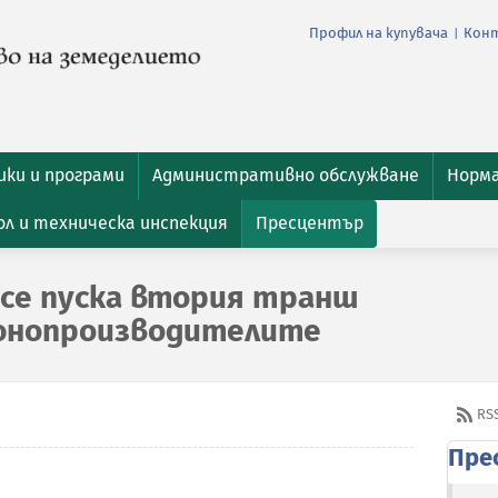
Профил на купувача
Кон
|
ки и програми
Административно обслужване
Норм
л и техническа инспекция
Пресцентър
 се пуска втория транш
юнопроизводителите
RS
Пре