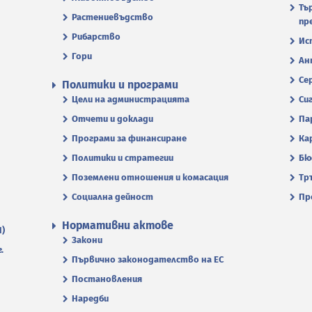
Тъ
Растениевъдство
пр
Рибарство
Ис
Гори
Ан
Се
Политики и програми
Цели на администрацията
Си
Отчети и доклади
Па
Програми за финансиране
Ка
Политики и стратегии
Бю
Поземлени отношения и комасация
Тр
Социална дейност
Пр
Нормативни актове
П)
Закони
.
Първично законодателство на ЕС
Постановления
Наредби