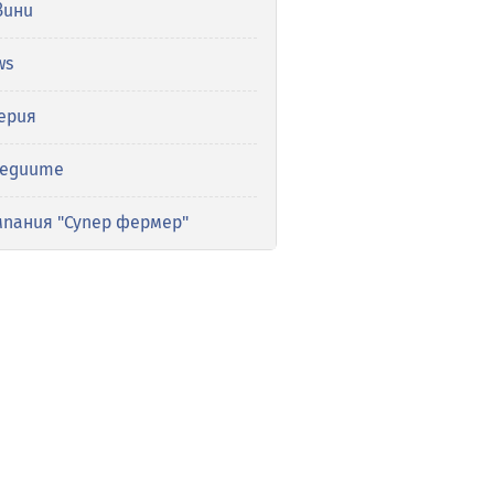
вини
ws
ерия
медиите
мпания "Супер фермер"