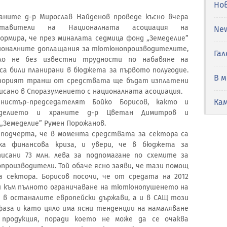
Но
ните д-р Мирослав Найденов проведе късно вчера
авители на Националната асоциация на
Ne
рмира, че през миналата седмица фонд „Земеделие”
ационалните доплащания за тютюнопроизводителите,
Гал
ло не без известни трудности по набавяне на
са били планирани в бюджета за първото полугодие.
В 
вторият транш от средствата ще бъдат изплатени
писано в Споразумението с националната асоциация.
Ка
истър-председателят Бойко Борисов, както и
меделието и храните д-р Цветан Димитров и
„Земеделие” Румен Порожанов.
подчерта, че в момента средствата за сектора са
ка финансова криза, и увери, че в бюджета за
сани 73 млн. лева за подпомагане по схемите за
роизводители. Той обаче ясно заяви, че тази помощ
а сектора. Борисов посочи, че от средата на 2012
ни към пълното ограничаване на тютюнопушенето на
е в останалите европейски държави, а и в САЩ този
фаза и като цяло има ясни тенденции на намаляване
продукция, поради което не може да се очаква