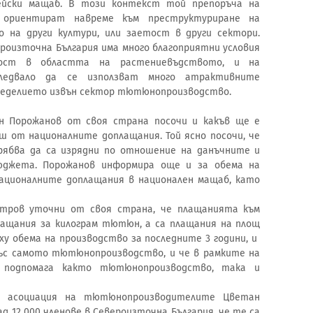
ейски мащаб. В този контекст той препоръча на
ориентират навреме към преструктуриране на
 на други култури, или заетост в други сектори.
вероизточна България има много благоприятни условия
ност в областта на растениевъдството, и на
ледвало да се използват много атрактивните
емеделието извън сектор тютюнопроизводство.
н Порожанов от своя страна посочи и какъв ще е
 от националните доплащания. Той ясно посочи, че
ябва да са изрядни по отношение на данъчните и
юджета. Порожанов информира още и за обема на
националните доплащания в национален мащаб, като
тров уточни от своя страна, че плащанията към
щания за килограм тютюн, а са плащания на площ
ху обема на производство за последните 3 години, и
със самото тютюнопроизводство, и че в рамките на
 подпомага както тютюнопроизводство, така и
а асоциация на тютюнопроизводителите Цветан
д 12 000 членове в Североизточна България, че те са