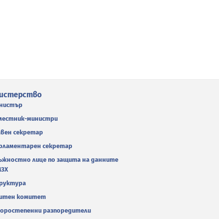
истерство
нистър
местник-министри
авен секретар
рламентарен секретар
ъжностно лице по защита на данните
МЗХ
руктура
итен комитет
оростепенни разпоредители