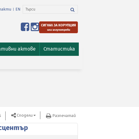
такти
EN
|
СИГНАЛ ЗА КОРУПЦИЯ
или злоупотреби
ативни актове
Статистика
Сподели
S
Разпечатай
сцентър