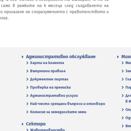
само в рамките на 6 месеца след създаването на
о прилагане на споразумението с правителството и
ога.
Административно обслужване
Мин
Харта на клиента
Ми
Вътрешни правила
За
Документен портал
Гл
Проверка на преписка
Па
Административни услуги
Дл
в 
Най-често срещани въпроси и отговори
Ст
Комисия за земеделските земи
Од
Сектори
Вт
Животновъдство