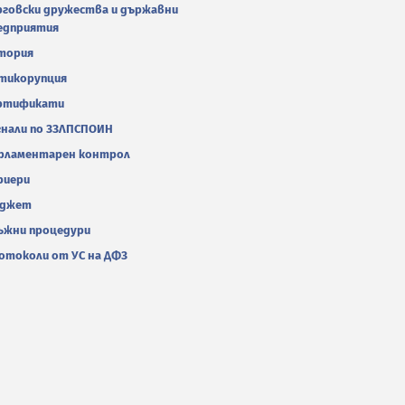
рговски дружества и държавни
едприятия
тория
тикорупция
ртификати
гнали по ЗЗЛПСПОИН
рламентарен контрол
риери
джет
ъжни процедури
отоколи от УС на ДФЗ