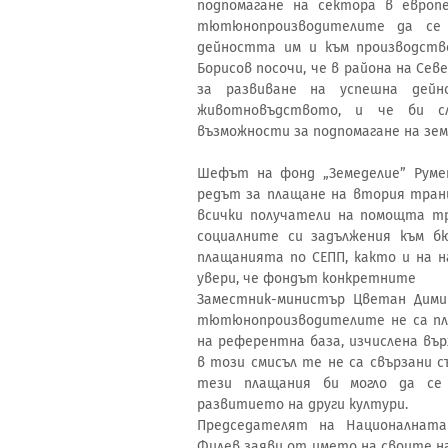
подпомагане на сектора в европ
тютюнопроизводителите да се 
дейността им и към производство
Борисов посочи, че в района на Се
за развиване на успешна дей
животновъдството, и че би с
възможности за подпомагане на з
Шефът на фонд „Земеделие” Руме
редът за плащане на втория транш
всички получатели на помощта тр
социалните си задължения към б
плащанията по СЕПП, както и на 
увери, че фондът конкретните
Заместник-министър Цветан Дими
тютюнопроизводителите не са пла
на референтна база, изчислена вър
в този смисъл те не са свързани 
тези плащания би могло да се
развитието на други култури.
Председателят на Националнат
Филев заяви от името на своите на