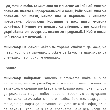
- Да, точно така. Та мисълта ми е знаете ли кой най-много е
спечелил, имате ли представа кой е този, който най-много е
спечелил от тази, както ние я наричаме в нашето
предаване, официална корупция у нас, тази чудесна
далавера, в която уж нещата са законни, а ти лишаваш
държавата от ресурс и... имате ли представа? Кой е този,
най-големият печеливш?
Министър Найденов:
Макар че хората очакват да кажа, че
тези, които са заменили... искам да кажа, че най-много са
спечелили партийните централи.
- Защо?
Министър Найденов:
Защото системата така е била
направена, аз съм разговарял с много от тези, които са
заменили, и самите те казват, че когато наистина трябва
да реализират един инвестиционен проект, и се нуждаят,
няма механизъм, законът не е позволявал, т.е. създаден е
така, че да поражда корупция. Защото не може официално
да заменяш гори на 8 лева, средната цена всъщност, за