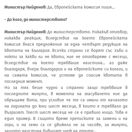
Министър Найденов:
Да, Европейската комисия пише...
- До кого, до министерството?
Министър Найденов:
До министерството. Никакъв отговор,
никаква реакция, вследствие на което Европейската
комисия внася предложение за една четвърт редукция на
квотата на България. Всички страни се борят със зъби и
нокти за какви ли не квоти, ние не отговаряме с месеци,
вследствие на което трябваше наистина... аз даже
благодаря, вчера благодарих и на европейските си колеги, и
на самата комисия, че успяхме да спасим квотата в
последния момент.
Но за тях беше чудно и странно защо трябваше в
последните минути, в момента на гласуването ние да
обръщаме вота, при условие че те са имали от началото
на годината до юни шест месеца, в които е трябвало да
възразят. Тоест шест месеца не се е правило нищо. Това е
един пример. В същото време преписките за замени и на
гори, и на земи са се движели не за часове, за минути,
защото наистина бившият шеф на горите...