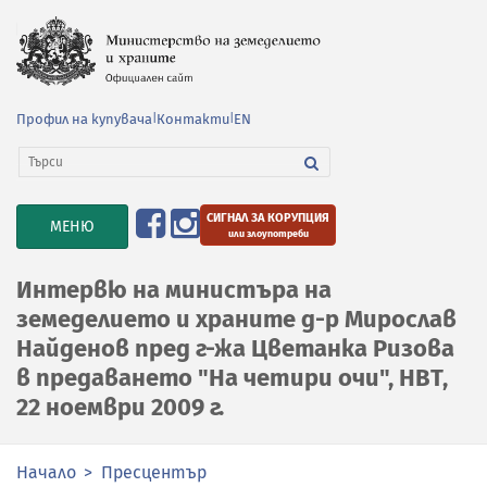
Профил на купувача
|
Контакти
|
EN
СИГНАЛ ЗА КОРУПЦИЯ
TOGGLE
МЕНЮ
или злоупотреби
NAVIGATION
Интервю на министъра на
земеделието и храните д-р Мирослав
Найденов пред г-жа Цветанка Ризова
в предаването "На четири очи", НВТ,
22 ноември 2009 г.
Начало
Пресцентър