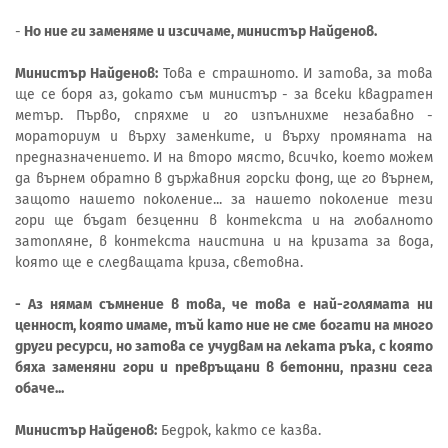
-
Но ние ги заменяме и изсичаме, министър Найденов.
Министър Найденов:
Това е страшното. И затова, за това
ще се боря аз, докато съм министър - за всеки квадратен
метър. Първо, спряхме и го изпълнихме незабавно -
мораториум и върху заменките, и върху промяната на
предназначението. И на второ място, всичко, което можем
да върнем обратно в държавния горски фонд, ще го върнем,
защото нашето поколение... за нашето поколение тези
гори ще бъдат безценни в контекста и на глобалното
затопляне, в контекста наистина и на кризата за вода,
която ще е следващата криза, световна.
- Аз нямам съмнение в това, че това е най-голямата ни
ценност, която имаме, тъй като ние не сме богати на много
други ресурси, но затова се учудвам на леката ръка, с която
бяха заменяни гори и превръщани в бетонни, празни сега
обаче...
Министър Найденов:
Бедрок, както се казва.