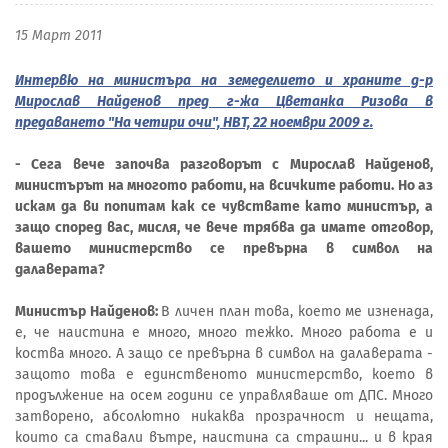
15 Март 2011
Интервю на министъра на земеделието и храните д-р
Мирослав Найденов пред г-жа Цветанка Ризова в
предаването "На четири очи", НВТ, 22 ноември 2009 г.
- Сега вече започва разговорът с Мирослав Найденов,
министърът на многото работи, на всичките работи. Но аз
искам да ви попитам как се чувствате като министър, а
защо според вас, мисля, че вече трябва да имате отговор,
вашето министерство се превърна в символ на
далаверата?
Министър Найденов:
В личен план това, което ме изненада,
е, че наистина е много, много тежко. Много работа е и
коства много. А защо се превърна в символ на далаверата -
защото това е единственото министерство, което в
продължение на осем години се управляваше от ДПС. Много
затворено, абсолютно никаква прозрачност и нещата,
които са ставали вътре, наистина са страшни... и в края