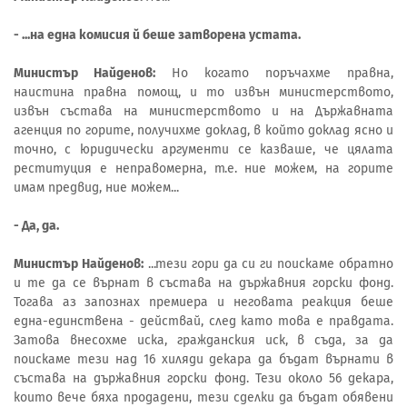
- ...на една комисия й беше затворена устата.
Министър Найденов:
Но когато поръчахме правна,
наистина правна помощ, и то извън министерството,
извън състава на министерството и на Държавната
агенция по горите, получихме доклад, в който доклад ясно и
точно, с юридически аргументи се казваше, че цялата
реституция е неправомерна, т.е. ние можем, на горите
имам предвид, ние можем...
- Да, да.
Министър Найденов:
...тези гори да си ги поискаме обратно
и те да се върнат в състава на държавния горски фонд.
Тогава аз запознах премиера и неговата реакция беше
една-единствена - действай, след като това е правдата.
Затова внесохме иска, гражданския иск, в съда, за да
поискаме тези над 16 хиляди декара да бъдат върнати в
състава на държавния горски фонд. Тези около 56 декара,
които вече бяха продадени, тези сделки да бъдат обявени