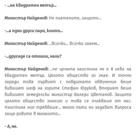
- ...на квадратен метър...
Министър Найденов:
Не платените, защото...
-...а едни други пари, които...
Министър Найденов:
...всички... всички знаем...
-...другаде са отишли, нали?
Министър Найденов:
...че цената наистина не е 8 лева на
квадратен метър. Цялото общество го знае. И точно
заради това първият с повдигнато обвинение беше
бившият шеф на горите Стефан Юруков, вторият беше
бившият земеделски министър Валери Цветанов. Защото
цялото общество знаеше и това се очакваше от нас.
Наистина ние трябваше... много пъти ни задават въпроса
защо ровите в миналото...
- А, не.