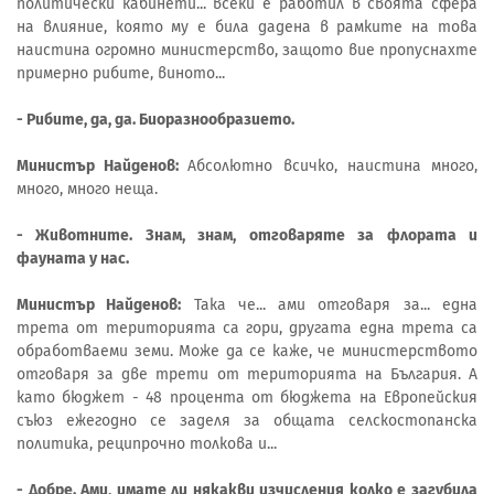
политически кабинети... всеки е работил в своята сфера
на влияние, която му е била дадена в рамките на това
наистина огромно министерство, защото вие пропуснахте
примерно рибите, виното...
- Рибите, да, да. Биоразнообразието.
Министър Найденов:
Абсолютно всичко, наистина много,
много, много неща.
- Животните. Знам, знам, отговаряте за флората и
фауната у нас.
Министър Найденов:
Така че... ами отговаря за... една
трета от територията са гори, другата една трета са
обработваеми земи. Може да се каже, че министерството
отговаря за две трети от територията на България. А
като бюджет - 48 процента от бюджета на Европейския
съюз ежегодно се заделя за общата селскостопанска
политика, реципрочно толкова и...
- Добре. Ами, имате ли някакви изчисления колко е загубила