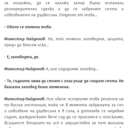
за нищожни, да се наложи запор върху останали
разпоредителни сделки и да се забранят сечта и
извозването на дървесина. Отделно от това...
- Обаче се отмени това.
Министър Найденов
: Не, той отмени заповедта, защото,
преди да внесем иска...
-
Е, заповедта, де.
Министър Найденов:
А, ние издадохме заповед...
- Те, съдиите няма да стоят с голи ръце да спират сечта. Но
вашата заповед беше отменена.
Министър Найденов:
Ние обаче оспорихме това решение на
по-висша инстанция, така че в момента забраната за сеч
и извозване на дървесина е в сила, а дотогава се надявам
съдът, гражданският вече съд да се произнесе и поискахме,
всъщност вторият ни иск е имуществен за пет милиона