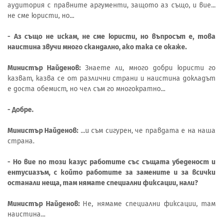
аудитория с правните аргументи, защото аз също, и вие...
не сме юристи, но...
- Аз също не искам, не сме юристи, но въпросът е, това
наистина звучи много скандално, ако така се окаже.
Министър Найденов:
Знаете ли, много добри юристи го
казват, казва се от различни страни и наистина докладът
е доста обемист, но чел съм го многократно...
- Добре.
Министър Найденов:
...и съм сигурен, че правдата е на наша
страна.
- Но вие по този казус работите със същата убеденост и
ентусиазъм, с който работите за замените и за всички
останали неща, там нямате специални фиксации, нали?
Министър Найденов:
Не, нямаме специални фиксации, там
наистина...