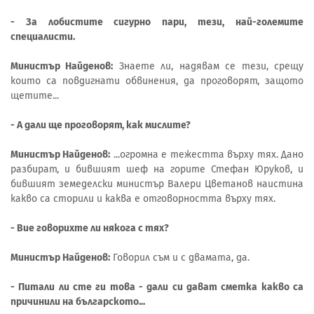
- За лобистите сигурно пари, тези, най-големите
специалисти.
Министър Найденов:
Знаете ли, надявам се тези, срещу
които са повдигнати обвинения, да проговорят, защото
щетите...
- А дали ще проговорят, как мислите?
Министър Найденов:
...огромна е тежестта върху тях. Дано
разбират, и бившият шеф на горите Стефан Юруков, и
бившият земеделски министър Валери Цветанов наистина
какво са сторили и каква е отговорността върху тях.
- Вие говорихте ли някога с тях?
Министър Найденов:
Говорил съм и с двамата, да.
- Питали ли сте ги това - дали си дават сметка какво са
причинили на българското...