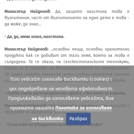
Министър Найденов:
Да, защото наистина това е
възпитание, част от възпитанието на едно дете е това -
да може, да знае...
- Да, да, няма лошо, наистина.
Министър Найденов:
...основни неща, основни хранителни
продукти как се добиват от тази земя, която за това е
създадена. Та се оказа, че селскостопанските техникуми,
които са в състава на Министерството на земеделието,
99 имаме такива, техните земи, учебно-опитните полета
Този уебсайт използва бисквитки (cookies) с
са станали обект на разпоредителни сделки за стотинки.
цел подобряване на неговата ефективност.
- Какво значи разпоредителна сделка, обяснете за хората.
Продължавайки да използвате уебсайта, Вие
Министър Найденов:
Това означава изваждане от състава и
приемате нашата
Политика за използване
продажба на безценица или без принцип.
на бисквитки
Разбрах
- Осем лева на квадратен метър, нещо такова?