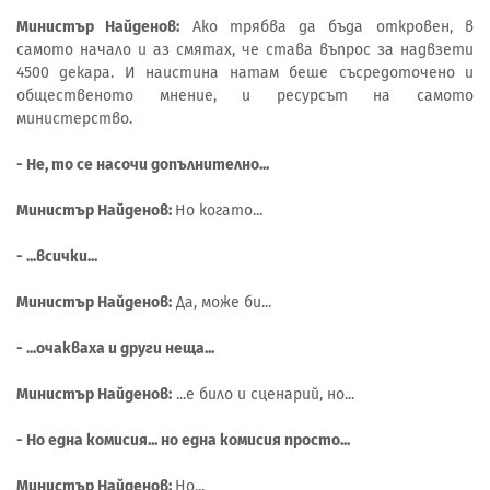
Министър Найденов:
Ако трябва да бъда откровен, в
самото начало и аз смятах, че става въпрос за надвзети
4500 декара. И наистина натам беше съсредоточено и
общественото мнение, и ресурсът на самото
министерство.
- Не, то се насочи допълнително...
Министър Найденов:
Но когато...
- ...всички...
Министър Найденов:
Да, може би...
- ...очакваха и други неща...
Министър Найденов:
...е било и сценарий, но...
- Но една комисия... но една комисия просто...
Министър Найденов:
Но...