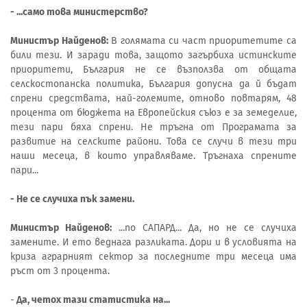
- ...само това министерство?
Министър Найденов:
В голямата си част приоритетите са
били тези. И заради това, защото загърбиха истинските
приоритети, България не се възползва от общата
селскостопанска политика, България допусна да й бъдат
спрени средствата, най-големите, отново повтарям, 48
процента от бюджета на Европейския съюз е за земеделие,
тези пари бяха спрени. Не тръгна от Програмата за
развитие на селските райони. Това се случи в тези три
наши месеца, в които управляваме. Тръгнаха спрените
пари...
- Не се случиха пък замени.
Министър Найденов:
...по САПАРД... Да, но не се случиха
замените. И ето веднага разликата. Дори и в условията на
криза аграрният сектор за последните три месеца има
ръст от 3 процента.
-
Да, четох тази статистика на...