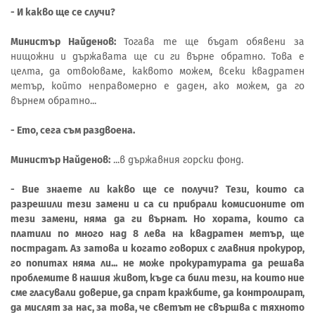
- И какво ще се случи?
Министър Найденов:
Тогава те ще бъдат обявени за
нищожни и държавата ще си ги върне обратно. Това е
целта, да отвоюваме, каквото можем, всеки квадратен
метър, който неправомерно е даден, ако можем, да го
върнем обратно...
- Ето, сега съм раздвоена.
Министър Найденов:
...в държавния горски фонд.
- Вие знаете ли какво ще се получи? Тези, които са
разрешили тези замени и са си прибрали комисионите от
тези замени, няма да ги върнат. Но хората, които са
платили по много над 8 лева на квадратен метър, ще
пострадат. Аз затова и когато говорих с главния прокурор,
го попитах няма ли... не може прокуратурата да решава
проблемите в нашия живот, къде са били тези, на които ние
сме гласували доверие, да спрат кражбите, да контролират,
да мислят за нас, за това, че светът не свършва с тяхното