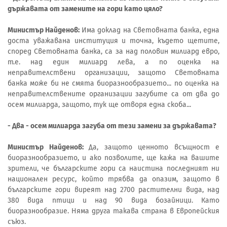
държавата от замените на гори като цяло?
Министър Найденов:
Има доклад на Световната банка, една
доста уважавана институция и точна, където щетите,
според Световната банка, са за над половин милиард евро,
т.е. над един милиард лева, а по оценка на
неправителствени организации, защото Световната
банка може би не смята биоразнообразието... по оценка на
неправителствените организации загубите са от два до
осем милиарда, защото, тук ще отворя една скоба...
- Два - осем милиарда загуба от тези замени за държавата?
Министър Найденов:
Да, защото ценното всъщност е
биоразнообразието, и ако позволите, ще кажа на вашите
зрители, че българските гори са наистина последният ни
национален ресурс, който трябва да опазим, защото в
българските гори виреят над 2700 растителни вида, над
380 вида птици и над 90 вида бозайници. Като
биоразнообразие. Няма друга такава страна в Европейския
съюз.