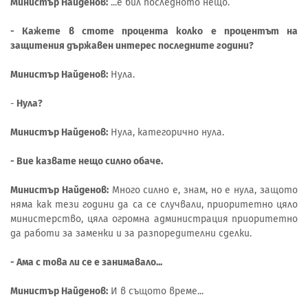
Министър Найденов:
...е бил последното нещо.
- Кажете в стоте процента колко е процентът на
защитения държавен интерес последните години?
Министър Найденов:
Нула.
-
Нула?
Министър Найденов:
Нула, категорично нула.
- Вие казвате нещо силно обаче.
Министър Найденов:
Много силно е, знам, но е нула, защото
няма как тези години да са се случвали, приоритетно цяло
министерство, цяла огромна администрация приоритетно
да работи за заменки и за разпоредителни сделки.
- Ама с това ли се е занимавало...
Министър Найденов:
И в същото време...