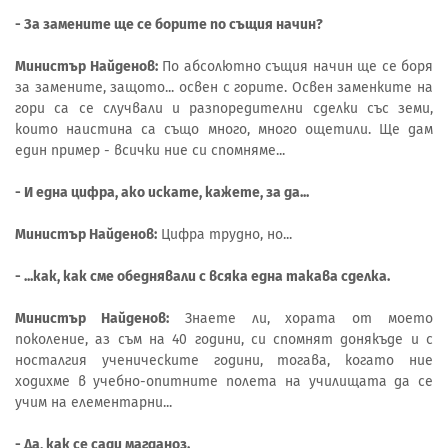
- За замените ще се борите по същия начин?
Министър Найденов:
По абсолютно същия начин ще се боря
за замените, защото... освен с горите. Освен заменките на
гори са се случвали и разпоредителни сделки със земи,
които наистина са също много, много ощетили. Ще дам
един пример - всички ние си спомняме...
- И една цифра, ако искате, кажете, за да...
Министър Найденов:
Цифра трудно, но...
- ...как, как сме обеднявали с всяка една такава сделка.
Министър Найденов:
Знаете ли, хората от моето
поколение, аз съм на 40 години, си спомнят донякъде и с
носталгия ученическите години, тогава, когато ние
ходихме в учебно-опитните полета на училищата да се
учим на елементарни...
- Да, как се сади магданоз.