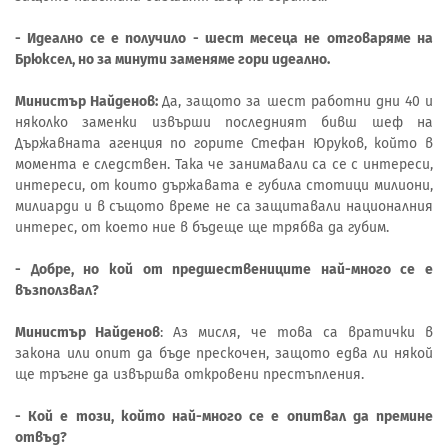
- Идеално се е получило - шест месеца не отговаряме на
Брюксел, но за минути заменяме гори идеално.
Министър Найденов:
Да, защото за шест работни дни 40 и
няколко заменки извърши последният бивш шеф на
Държавната агенция по горите Стефан Юруков, който в
момента е следствен. Така че занимавали са се с интереси,
интереси, от които държавата е губила стотици милиони,
милиарди и в същото време не са защитавали националния
интерес, от което ние в бъдеще ще трябва да губим.
- Добре, но кой от предшествениците най-много се е
възползвал?
Министър Найденов
: Аз мисля, че това са вратички в
закона или опит да бъде прескочен, защото едва ли някой
ще тръгне да извършва откровени престъпления.
- Кой е този, който най-много се е опитвал да премине
отвъд?