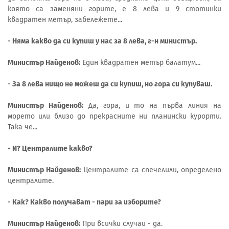
която са заменяни горите, е 8 лева и 9 стотинки
квадратен метър, забележете...
- Няма какво да си купиш у нас за 8 лева, г-н министър.
Министър Найденов:
Един квадратен метър балатум...
- За 8 лева нищо не можеш да си купиш, но гора си купуваш.
Министър Найденов:
Да, гора, и то на първа линия на
морето или близо до прекрасните ни планински курорти.
Така че...
- И? Централите какво?
Министър Найденов:
Централите са спечелили, определено
централите.
- Как? Какво получават - пари за изборите?
Министър Найденов:
При всички случаи - да.