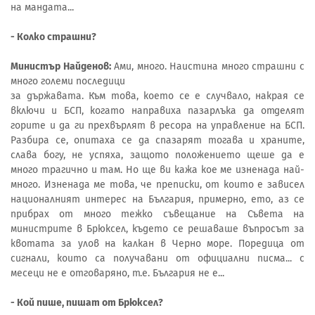
на мандата...
- Колко страшни?
Министър Найденов:
Ами, много. Наистина много страшни с
много големи последици
за държавата. Към това, което се е случвало, накрая се
включи и БСП, когато направиха пазарлъка да отделят
горите и да ги прехвърлят в ресора на управление на БСП.
Разбира се, опитаха се да спазарят тогава и храните,
слава богу, не успяха, защото положението щеше да е
много трагично и там. Но ще ви кажа кое ме изненада най-
много. Изненада ме това, че преписки, от които е зависел
националният интерес на България, примерно, ето, аз се
прибрах от много тежко съвещание на Съвета на
министрите в Брюксел, където се решаваше въпросът за
квотата за улов на калкан в Черно море. Поредица от
сигнали, които са получавани от официални писма... с
месеци не е отговаряно, т.е. България не е...
- Кой пише, пишат от Брюксел?