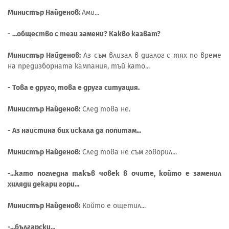
Министър Найденов:
Ами...
- ...общество с тези замени? Какво казват?
Министър Найденов:
Аз съм влизал в диалог с тях по време
на предизборната кампания, тъй като...
- Това е друго, това е друга ситуация.
Министър Найденов:
След това не.
- Аз наистина бих искала да попитам...
Министър Найденов:
След това не съм говорил...
-...като погледна такъв човек в очите, който е заменил
хиляди декари гори...
Министър Найденов:
Който е ощетил...
-...български...