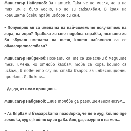
Министър Найденов:
За натиск. Така че не мисля, че и на
тях им е било лесно, но не ги съжалявам. В края на
краищата всеки прави избора си сам.
- Популярни ли са имената на най-големите получатели на
гора, на гори? Правили ли сте подобна справка, познато ли
ви звучат имената на тези, които най-много са се
облагодетелствали?
Министър Найденов:
Познати са, те са изнасяни в медиите
тези имена, но отново казвам, това са хора, които са
искали, в повечето случаи става въпрос за инвестиционни
проекти. И, вижте...
-
Да, да, аз имам принципи...
Министър Найденов:
...ние трябва да разпишем механизъм...
- Аз вярвам в българската поговорка, че не е луд, който яде
зелника, луд е, който му го дава. Ами, да, сигурно и на мен...