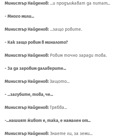
Министър Найденов:
...и продължават да питат...
- Много мили...
Министър Найденов:
...защо ровите.
- Как защо ровим в миналото?
Министър Найденов:
Ровим точно заради това.
- За да заровим далаверите...
Министър Найденов:
Защото...
- ...загубите, това, че...
Министър Найденов:
Трябва...
-...нашият живот е, така, е намален от...
Министър Найденов:
Знаете ли, за земи...