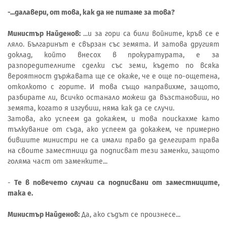
-...далавери, от това, как да не питаме за това?
Министър Найденов:
...и за гори са били войните, кръв се е
ляло. Българинът е свързан със земята. И затова другият
доклад, който внесох в прокуратурата, е за
разпоредителните сделки със земи, където по всяка
вероятност държавата ще се окаже, че е още по-ощетена,
отколкото с горите. И това също направихме, защото,
разбирате ли, всичко останало можеш да възстановиш, но
земята, когато я изгубиш, няма как да се случи.
Затова, ако успеем да докажем, и това поискахме като
тълкувание от съда, ако успеем да докажем, че примерно
бившите министри не са имали право да делегират права
на своите заместници да подписват тези заменки, защото
голяма част от заменките...
-
Те в повечето случаи са подписвани от заместниците,
така е.
Министър Найденов:
Да, ако съдът се произнесе...