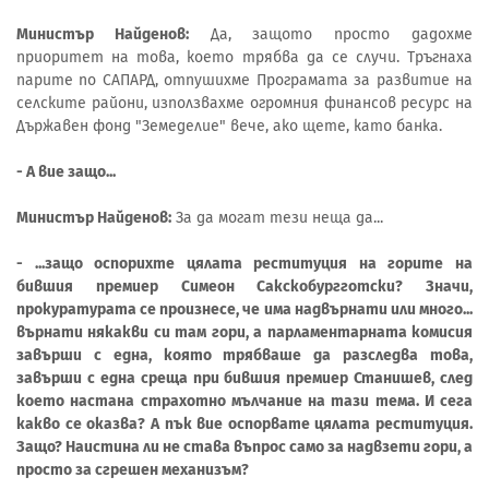
Министър Найденов:
Да, защото просто дадохме
приоритет на това, което трябва да се случи. Тръгнаха
парите по САПАРД, отпушихме Програмата за развитие на
селските райони, използвахме огромния финансов ресурс на
Държавен фонд "Земеделие" вече, ако щете, като банка.
- А вие защо...
Министър Найденов:
За да могат тези неща да...
- ...защо оспорихте цялата реституция на горите на
бившия премиер Симеон Сакскобургготски? Значи,
прокуратурата се произнесе, че има надвърнати или много...
върнати някакви си там гори, а парламентарната комисия
завърши с една, която трябваше да разследва това,
завърши с една среща при бившия премиер Станишев, след
което настана страхотно мълчание на тази тема. И сега
какво се оказва? А пък вие оспорвате цялата реституция.
Защо? Наистина ли не става въпрос само за надвзети гори, а
просто за сгрешен механизъм?