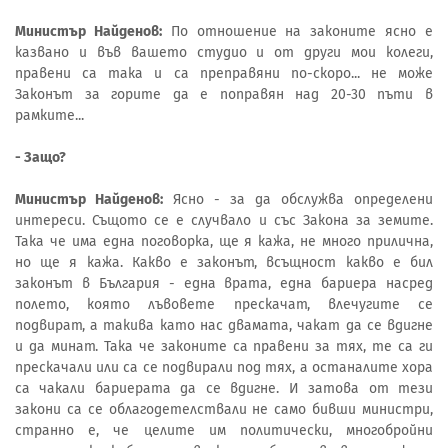
Министър Найденов:
По отношение на законите ясно е
казвано и във вашето студио и от други мои колеги,
правени са така и са преправяни по-скоро... не може
Законът за горите да е поправян над 20-30 пъти в
рамките...
- Защо?
Министър Найденов:
Ясно - за да обслужва определени
интереси. Същото се е случвало и със Закона за земите.
Така че има една поговорка, ще я кажа, не много прилична,
но ще я кажа. Какво е законът, всъщност какво е бил
законът в България - една врата, една бариера насред
полето, която лъвовете прескачат, влечугите се
подвират, а такива като нас двамата, чакат да се вдигне
и да минат. Така че законите са правени за тях, те са ги
прескачали или са се подвирали под тях, а останалите хора
са чакали бариерата да се вдигне. И затова от тези
закони са се облагодетелствали не само бивши министри,
странно е, че целите им политически, многобройни