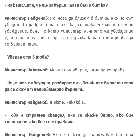
- Как мислите, че ще завърши тази ваша битка?
Министър Найденов:
Не мога да влизам в битка, ако не съм
убеден в правдата на тази кауза, така че моето лично
убеждение, вече не като министър, личното ми убеждение
е, че наистина тези гори са на държавата и те трябва да
се върнат там.
- Уверен сте в това?
Министър Найденов:
Ако не съм уверен, няма да го правя.
- Не, много е абсурдно, разбирате ли, всичките върнати гори
да се окажат неправомерно върнати.
Министър Найденов:
Вижте, някакви...
- Това е страшен скандал, ако се окаже вярно, ако вие
спечелите, ако вие сте правият.
Министър Найденов:
Аз не искам да занимавам вашата