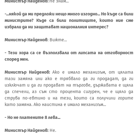
Министър Найденов:
Не знам...
-...някой да ми предложи нещо много изгодно... Но къде са били
министрите? Къде са били политиците, които ние сме
избрали да ни защитават националния интерес?
Министър Найденов
: Вижте...
- Тези хора са се възползвали от липсата на отговорност
според мен.
Министър Найденов:
Ако е имало механизъм, от цялата
тази замяна или ако е трябвало да ги продадат, да ги
изключат и да ги продават на търгове, държавата е щяла
да спечели, аз съм сто процента сигурен, че е щяло да
струва по-евтино и на тези, които са получили горите
като замяна. Ако наистина е имало механизъм...
- Но не платените 8 лева...
Министър Найденов:
Не.