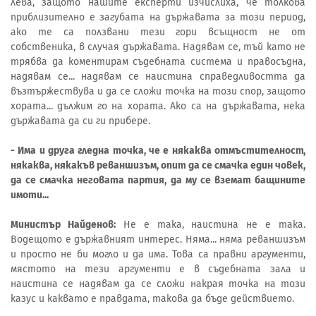
лева, защото нашите експерти изчислиха, че толкова
приблизително е загубата на държавата за този период,
ако те са ползвани тези гори всъщност не от
собственика, в случая държавата. Надявам се, тъй като не
трябва да коментирам съдебната система и правосъдна,
надявам се... надявам се наистина справедливостта да
възтържествува и да се сложи точка на този спор, защото
хората... дължим го на хората. Ако са на държавата, нека
държавата да си ги прибере.
- Има и друга гледна точка, че е някаква отмъстителност,
някаква, някакъв реваншизъм, опит да се смачка един човек,
да се смачка неговата партия, да му се вземат бащините
имоти...
Министър Найденов:
Не е така, наистина не е така.
Водещото е държавният интерес. Няма... няма реваншизъм
и просто не би могло и да има. Това са правни аргументи,
мястото на тези аргументи е в съдебната зала и
наистина се надявам да се сложи накрая точка на този
казус и каквато е правдата, такова да бъде действието.