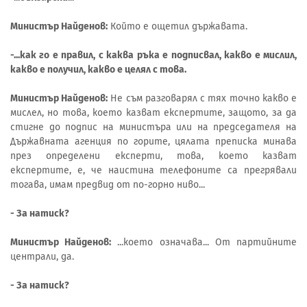
Министър Найденов:
Който е ощетил държавата.
-...как го е правил, с каква ръка е подписвал, какво е мислил,
какво е получил, какво е целял с това.
Министър Найденов:
Не съм разговарял с тях точно какво е
мислел, но това, което казват експертите, защото, за да
стигне до подпис на министъра или на председателя на
Държавната агенция по горите, цялата преписка минава
през определени експерти, това, което казват
експертите, е, че наистина телефоните са прегрявали
тогава, имам предвид от по-горно ниво...
- За натиск?
Министър Найденов:
...което означава... От партийните
централи, да.
- За натиск?