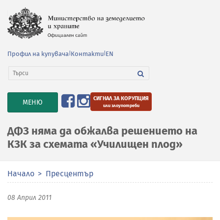
Профил на купувача
|
Контакти
|
EN
СИГНАЛ ЗА КОРУПЦИЯ
TOGGLE
МЕНЮ
или злоупотреби
NAVIGATION
ДФЗ няма да обжалва решението на
КЗК за схемата «Училищен плод»
Начало
Пресцентър
08 Април 2011