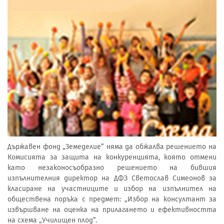
Държавен фонд „Земеделие” няма да обжалва решението на
Комисията за защита на конкуренцията, която отмени
като незаконосъобразно решението на бившия
изпълнителния директор на ДФЗ Светослав Симеонов за
класиране на участниците и избор на изпълнител на
обществена поръка с предмет: „Избор на консултант за
извършване на оценка на прилагането и ефективността
на схема „Училищен плод”.