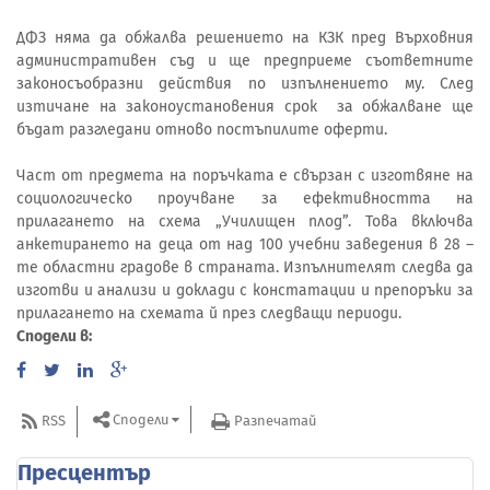
ДФЗ няма да обжалва решението на КЗК пред Върховния
административен съд и ще предприеме съответните
законосъобразни действия по изпълнението му. След
изтичане на законоустановения срок за обжалване ще
бъдат разгледани отново постъпилите оферти.
Част от предмета на поръчката е свързан с изготвяне на
социологическо проучване за ефективността на
прилагането на схема „Училищен плод”. Това включва
анкетирането на деца от над 100 учебни заведения в 28 –
те областни градове в страната. Изпълнителят следва да
изготви и анализи и доклади с констатации и препоръки за
прилагането на схемата й през следващи периоди.
Сподели в:
Сподели
RSS
Разпечатай
Пресцентър