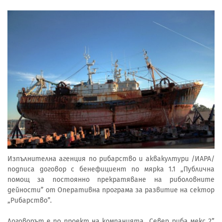
Изпълнителна агенция по рибарство и аквакултури /ИАРА/
подписа договор с бенефициент по мярка 1.1 „Публична
помощ за постоянно прекратяване на риболовните
дейности” от Оперативна програма за развитие на сектор
„Рибарство”.
Договорът е по проект на компанията „Север риба мекс 2”