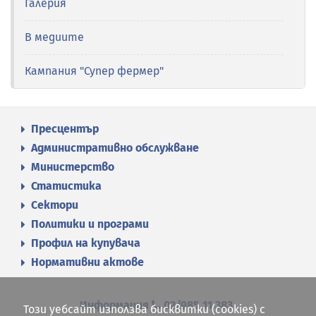
Галерия
В медиите
Кампания "Супер фермер"
Пресцентър
Административно обслужване
Министерство
Статистика
Сектори
Политики и програми
Профил на купувача
Нормативни актове
Информация
02/985 11 383
Този уебсайт използва бисквитки (cookies) с