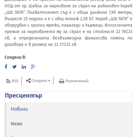
ООД от гр. Шабла за нарязване за скрап на риболовен кораб
„ШБ 5876”. Плавателният съд е с обща дължина 7,90 метра,
възраст 25 години и е с общ тонаж 2,28 БТ. Кораб „ШБ 5876” е
оборудван с хрилни мрежи, парагади и кърмаци. Изчислената
премия за нарязването му за скрап е на стойност 22 767,33
лв, а определената безвъзмездна финансова помощ по
договора е в размер на 22 217,33 лв.
Сподели в:
Сподели
RSS
Разпечатай
Пресцентър
Новини
News