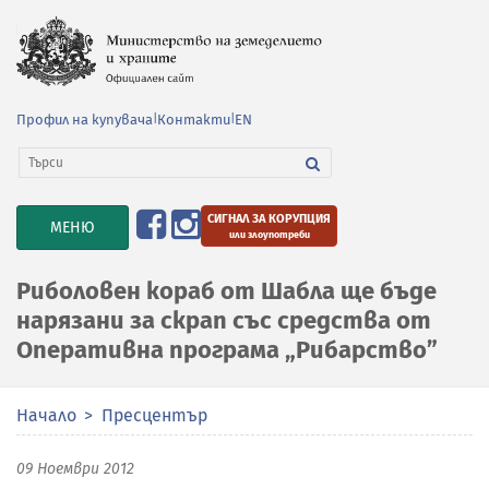
Профил на купувача
|
Контакти
|
EN
СИГНАЛ ЗА КОРУПЦИЯ
TOGGLE
МЕНЮ
или злоупотреби
NAVIGATION
Риболовен кораб от Шабла ще бъде
нарязани за скрап със средства от
Оперативна програма „Рибарство”
Начало
Пресцентър
09 Ноември 2012