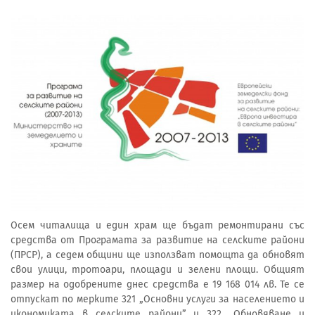
Осем читалища и един храм ще бъдат ремонтирани със
средства от Програмата за развитие на селските райони
(ПРСР), а седем общини ще използват помощта да обновят
свои улици, тротоари, площади и зелени площи. Общият
размер на одобрените днес средства е 19 168 014 лв. Те се
отпускат по мерките 321 „Основни услуги за населението и
икономиката в селските райони” и 322 „Обновяване и