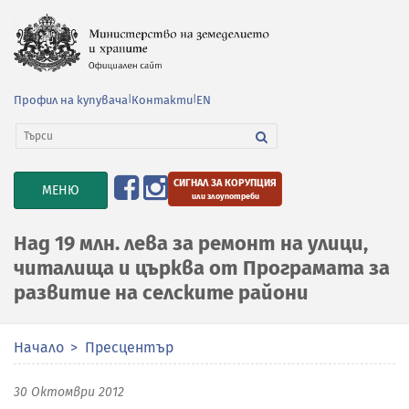
Профил на купувача
|
Контакти
|
EN
СИГНАЛ ЗА КОРУПЦИЯ
TOGGLE
МЕНЮ
или злоупотреби
NAVIGATION
Над 19 млн. лева за ремонт на улици,
читалища и църква от Програмата за
развитие на селските райони
Начало
Пресцентър
30 Октомври 2012