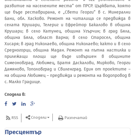
развитие на населените места” от ПРСР. Църквата, която
ще бъде реставрирана, е „Свети Георги” в с. Минерални
Бани, обл. Хасково. Ремонт на читалища се предвижда в
селата Крушари, Телериг и Ефрейтор Бакалово в община
Крушари; в село Катунец, община Угърчин; в град Бяла,
община Бяла, област Варна; в село Старосел, община
Хисаря; в град Николаево, община Николаево; както и в село
Средногорци, община Мадан. Ремонт на пътна настилка и
прилежащи площи ще бъде извършен в общините
Симеоновград, Любимец, Братя Даскалови, Мирково, Георги
Дамяново, Тополовград и Свиленград. Един от проектите –
на община Любимец – предвижда и ремонта на водопровод в
с. Малко Градище.
Сподели в:
Сподели
RSS
Разпечатай
Пресцентър