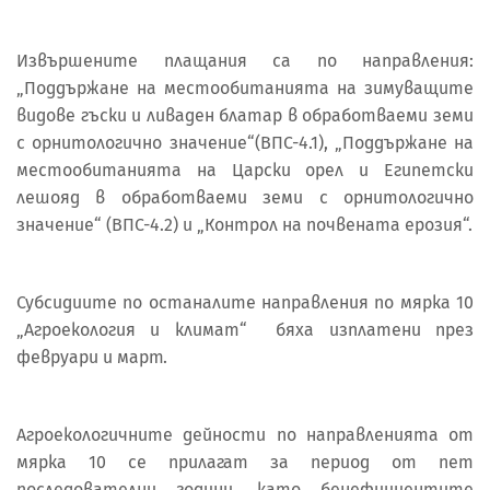
Извършените плащания са по направления:
„Поддържане на местообитанията на зимуващите
видове гъски и ливаден блатар в обработваеми земи
с орнитологично значение“(ВПС-4.1), „Поддържане на
местообитанията на Царски орел и Египетски
лешояд в обработваеми земи с орнитологично
значение“ (ВПС-4.2) и „Контрол на почвената ерозия“.
Субсидиите по останалите направления по мярка 10
„Агроекология и климат“ бяха изплатени през
февруари и март.
Агроекологичните дейности по направленията от
мярка 10 се прилагат за период от пет
последователни години, като бенефициентите