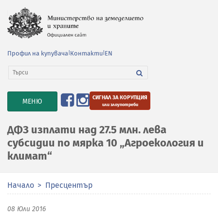
Профил на купувача
|
Контакти
|
EN
СИГНАЛ ЗА КОРУПЦИЯ
TOGGLE
МЕНЮ
или злоупотреби
NAVIGATION
ДФЗ изплати над 27.5 млн. лева
субсидии по мярка 10 „Агроекология и
климат“
Начало
Пресцентър
08 Юли 2016