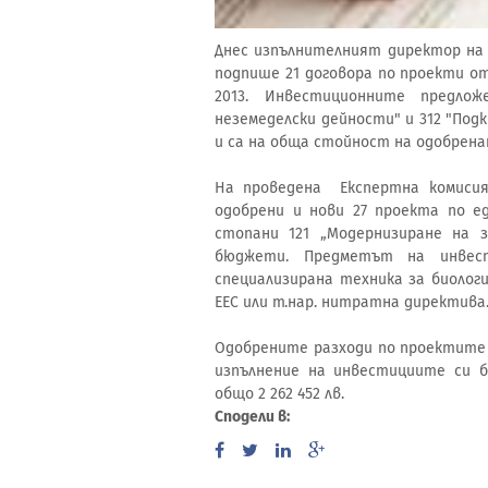
Днес изпълнителният директор на
подпише 21 договора по проекти от
2013. Инвестиционните предло
неземеделски дейности" и 312 "Под
и са на обща стойност на одобрената
На проведена Експертна комисия 
одобрени и нови 27 проекта по е
стопани 121 „Модернизиране на 
бюджети. Предметът на инвест
специализирана техника за биологи
ЕЕС или т.нар. нитратна директива
Одобрените разходи по проектите с
изпълнение на инвестициите си 
общо 2 262 452 лв.
Сподели в: