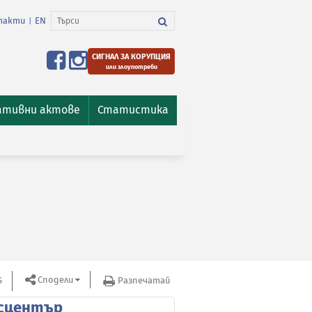
такти
EN
|
СИГНАЛ ЗА КОРУПЦИЯ
или злоупотреби
ативни актове
Статистика
Сподели
S
Разпечатай
сцентър