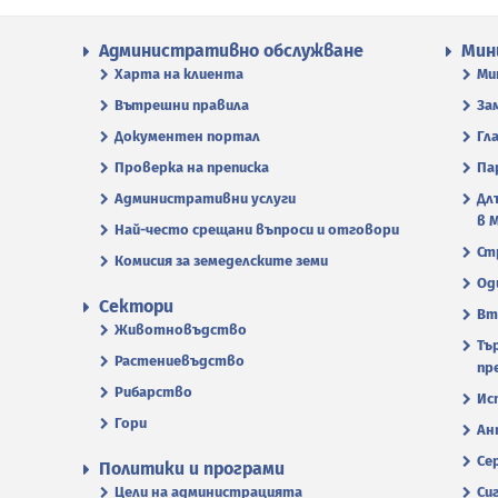
Административно обслужване
Мин
Харта на клиента
Ми
Вътрешни правила
За
Документен портал
Гл
Проверка на преписка
Па
Административни услуги
Дл
в 
Най-често срещани въпроси и отговори
Ст
Комисия за земеделските земи
Од
Сектори
Вт
Животновъдство
Тъ
Растениевъдство
пр
Рибарство
Ис
Гори
Ан
Се
Политики и програми
Цели на администрацията
Си