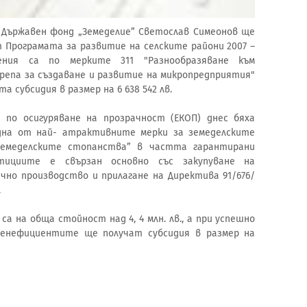
 Държавен фонд „Земеделие” Светослав Симеонов ще
 Програмата за развитие на селските райони 2007 –
жения са по мерките 311 "Разнообразяване към
крепа за създаване и развитие на микропредприятия"
 субсидия в размер на 6 638 542 лв.
по осигуряване на прозрачност (ЕКОП) днес бяха
дна от най- атрактивните мерки за земеделските
земеделските стопанства” в частта гарантирани
ициите е свързан основно със закупуване на
чно производство и прилагане на Директива 91/676/
.
а на обща стойност над 4, 4 млн. лв., а при успешно
бенефициентите ще получат субсидия в размер на