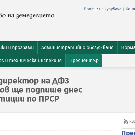
Профил на купувача
Кон
|
ки и програми
Административно обслужване
Норм
л и техническа инспекция
Пресцентър
директор на ДФЗ
ов ще подпише днес
стиции по ПРСР
RS
Пре