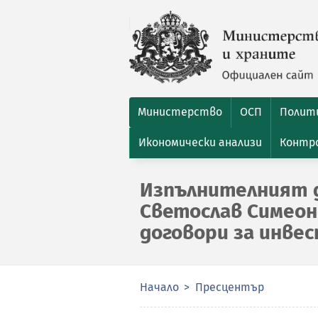
Министерство
ОСП
Полити
Икономически анализи
Контро
Изпълнителният 
Светослав Симеон
договори за инве
Начало
Пресцентър