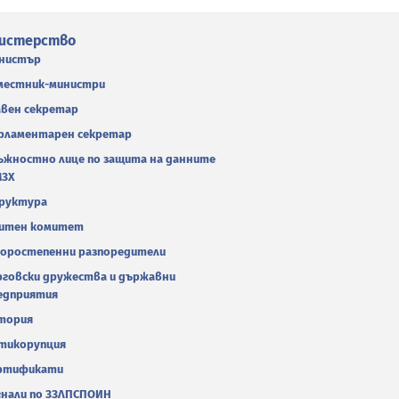
истерство
нистър
местник-министри
авен секретар
рламентарен секретар
ъжностно лице по защита на данните
МЗХ
руктура
итен комитет
оростепенни разпоредители
рговски дружества и държавни
едприятия
тория
тикорупция
ртификати
гнали по ЗЗЛПСПОИН