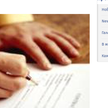
Но
Ne
Гал
В 
Ка