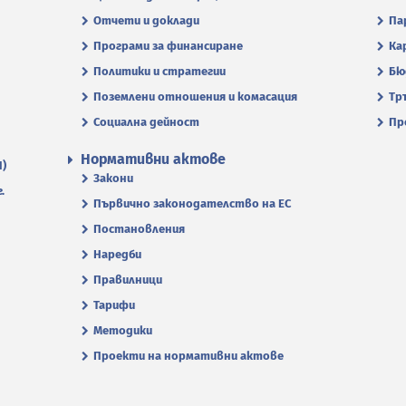
Отчети и доклади
Па
Програми за финансиране
Ка
Политики и стратегии
Бю
Поземлени отношения и комасация
Тр
Социална дейност
Пр
Нормативни актове
П)
Закони
.
Първично законодателство на ЕС
Постановления
Наредби
Правилници
Тарифи
Методики
Проекти на нормативни актове