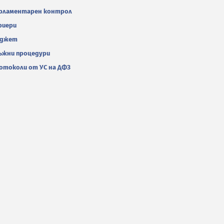
рламентарен контрол
риери
джет
ъжни процедури
отоколи от УС на ДФЗ