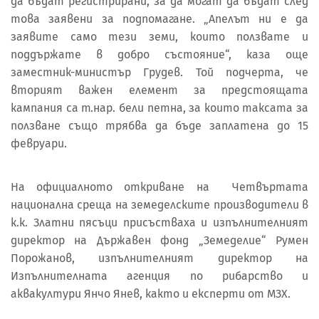
да бъдат регистрирани, за да могат да бъдат след
това заявени за подпомагане. „Апелът ни е да
заявите само тези земи, които ползвате и
поддържате в добро състояние“, каза още
заместник-министър Грудев. Той подчерта, че
вторият важен елемент за предстоящата
кампания са т.нар. бели петна, за които таксата за
ползване също трябва да бъде заплатена до 15
февруари.
На официалното откриване на Четвъртата
национална среща на земеделските производители в
к.к. Златни пясъци присъстваха и изпълнителният
директор на Държавен фонд „Земеделие“ Румен
Порожанов, изпълнителният директор на
Изпълнителната агенция по рибарство и
аквакултури Янчо Янев, както и експерти от МЗХ.