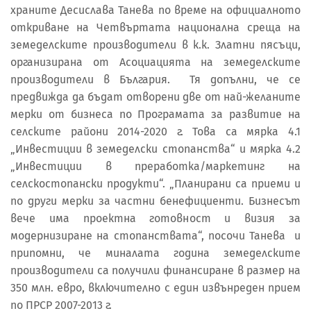
храните Десислава Танева по време на официалното
откриване на Четвъртата национална среща на
земеделските производители в к.к. Златни пясъци,
организирана от Асоциацията на земеделските
производители в България. Тя допълни, че се
предвижда да бъдат отворени две от най-желаните
мерки от бизнеса по Програмата за развитие на
селските райони 2014-2020 г. Това са мярка 4.1
„Инвестиции в земеделски стопанства“ и мярка 4.2
„Инвестиции в преработка/маркетинг на
селскостопански продукти“. „Планирани са приеми и
по други мерки за частни бенефициенти. Бизнесът
вече има проектна готовност и визия за
модернизиране на стопанствата“, посочи Танева и
припомни, че миналата година земеделските
производители са получили финансиране в размер на
350 млн. евро, включително с един извънреден прием
по ПРСР 2007-2013 г.