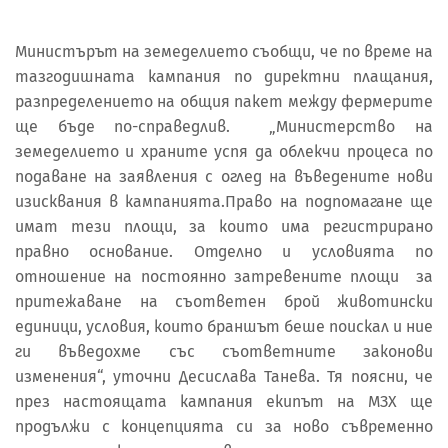
Министърът на земеделието съобщи, че по време на
тазгодишната кампания по директни плащания,
разпределението на общия пакет между фермерите
ще бъде по-справедлив. „Министерство на
земеделието и храните успя да облекчи процеса по
подаване на заявления с оглед на въведените нови
изисквания в кампанията.Право на подпомагане ще
имат тези площи, за които има регистрирано
правно основание. Отделно и условията по
отношение на постоянно затревените площи за
притежаване на съответен брой животински
единици, условия, които браншът беше поискал и ние
ги въведохме със съответните законови
изменения“, уточни Десислава Танева. Тя поясни, че
през настоящата кампания екипът на МЗХ ще
продължи с концепцията си за ново съвременно