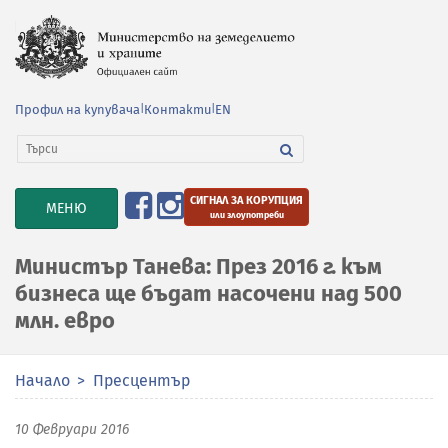
Профил на купувача
|
Контакти
|
EN
СИГНАЛ ЗА КОРУПЦИЯ
TOGGLE
МЕНЮ
или злоупотреби
NAVIGATION
Министър Танева: През 2016 г. към
бизнеса ще бъдат насочени над 500
млн. евро
Начало
Пресцентър
10 Февруари 2016