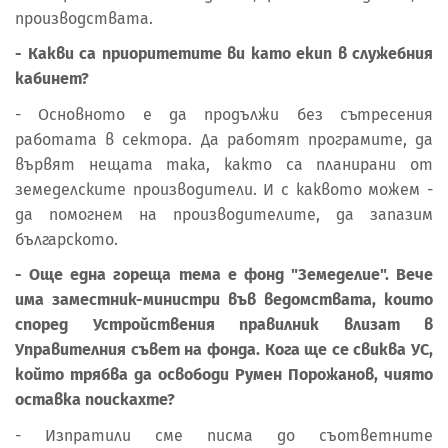
производствата.
- Какви са приоритетите ви като екип в служебния
кабинет?
- Основното е да продължи без сътресения
работата в сектора. Да работят програмите, да
вървят нещата така, както са планирани от
земеделските производители. И с каквото можем -
да помогнем на производителите, да запазим
българското.
- Още една гореща тема е фонд "Земеделие". Вече
има заместник-министри във ведомствата, които
според Устройствения правилник влизат в
Управителния съвет на фонда. Кога ще се свиква УС,
който трябва да освободи Румен Порожанов, чиято
оставка поискахте?
- Изпратили сме писма до съответните