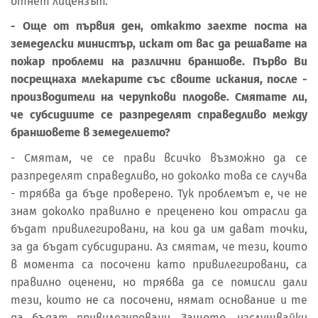
отнет лицензът.
- Още от първия ден, откакто заехте поста на
земеделски министър, искат от вас да решавате на
пожар проблеми на различни браншове. Първо Ви
посрещнаха млекарите със своите искания, после -
производители на черупкови плодове. Смятате ли,
че субсидиите се разпределят справедливо между
браншовете в земеделието?
- Смятам, че се прави всичко възможно да се
разпределят справедливо, но доколко това се случва
- трябва да бъде проверено. Тук проблемът е, че не
знам доколко правилно е преценено кои отрасли да
бъдат привилегировани, на кои да им дават точки,
за да бъдат субсидирани. Аз смятам, че тези, които
в момента са посочени като привилегировани, са
правилно оценени, но трябва да се помисли дали
тези, които не са посочени, нямат основание и те
да бъдат привилегировани. Защото, изслушвайки