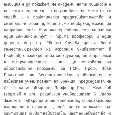
амбиция е да покажем, че академичната общност е
не само теоретически подготвена, но може да се
справи и с практически предизвикателства. И
смятам, че хората, които сме подбрали, могат да
направят това. В министерството сме направили
един миниинститут - трима професори и един
доцент. Доц. д-р Светла Янчева досега беше
заместник-ректор на Аграрния университет в
Пловдив, отговаряше за международните програми
и сътрудничества - тя ще отговаря за
европейските програми, за ПСРС. Проф. Иван
Палигоров от Лесотехническия университет е
известен учен, познат на бранша, председател на
Съюза на лесовъдите. Професор Георги Желязков
Георгиев е от Тракийския университет в Стара
Загора е завършил зооинженерство, специализирал
планиране и икономика, той ще се занимава със
секторите животновъдство, растениевъдство, с