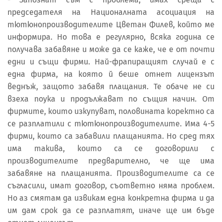
председателя на Националната асоциация на
тютюнопроизводителите Цветан Филев, който ме
информира. Но това е регулярно, всяка година се
получава забавяне и може да се каже, че е от почти
едни и същи фирми. Най-фрапиращият случай е с
една фирма, на която й беше отнет лицензът
веднъж, защото забавя плащания. Те обаче не си
взеха поука и продължават по същия начин. От
фирмите, които изкупуват, половината коректно са
се разплатили с тютюнопроизводителите. Има 4-5
фирми, които са забавили плащанията. Но сред тях
има такива, които са се договорили с
производителите предварително, че ще има
забавяне на плащанията. Производителите са се
съгласили, имат договор, съответно няма проблем.
Но аз смятам да извикам една конкретна фирма и да
им дам срок да се разплатят, иначе ще им бъде