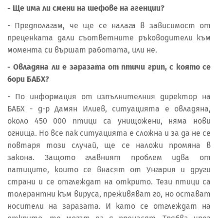
- Ще има ли смени на шефове на агенции?
- Предполагам, че ще се налага в зависимост от
преценката дали съответните ръководители към
момента си вършат работата, или не.
- Овладяна ли е заразата от птичи грип, с която се
бори БАБХ?
- По информация от изпълнителния директор на
БАБХ - д-р Дамян Илиев, ситуацията е овладяна,
около 450 000 птици са унищожени, няма нови
огнища. Но все пак ситуацията е сложна и за да не се
повтаря този случай, ще се наложи промяна в
закона. Защото главният проблем идва от
патиците, които се внасят от Унгария и други
страни и се отглеждат на открито. Тези птици са
толерантни към вируса, преживяват го, но остават
носители на заразата. И като се отглеждат на