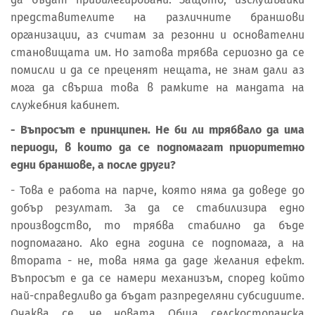
представителите на различните браншови
организации, аз считам за резонни и основателни
становищата им. Но затова трябва сериозно да се
помисли и да се преценят нещата, не знам дали аз
мога да свърша това в рамките на мандата на
служебния кабинет.
- Въпросът е принципен. Не би ли трябвало да има
периоди, в които да се подпомагат приоритетно
едни браншове, а после други?
- Това е работа на парче, която няма да доведе до
добър резултат. За да се стабилизира едно
производство, то трябва стабилно да бъде
подпомагано. Ако една година се подпомага, а на
втората - не, това няма да даде желания ефект.
Въпросът е да се намери механизъм, според който
най-справедливо да бъдат разпределяни субсидиите.
Очаква се, че новата Обща селскостопанска