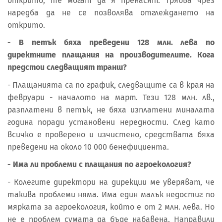
открито, те могат да я пренасят. Трябва чрез
наредба да не се позволява отглеждането на
открито.
- В петък бяха преведени 128 млн. лева по
директните плащания на производителите. Кога
предстои следващият транш?
- Плащанията са по график, следващите са в края на
февруари - началото на март. Тези 128 млн. лв.,
разплатени в петък, не бяха изплатени миналата
година поради установени нередности. След като
всичко е проверено и изчистено, средствата бяха
преведени на около 10 000 бенефициента.
- Има ли проблеми с плащания по агроекология?
- Колегите директори на дирекции ме уверяват, че
такива проблеми няма. Има един малък недостиг по
мярката за агроекология, който е от 2 млн. лева. Но
не е проблем сумата да бъде набавена. Направили