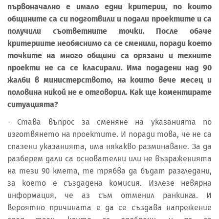
първоначално е имало едни критерии, по които
общините са си подготвили и подали проектите и са
получили съответните точки. После обаче
критериите необяснимо са се сменили, поради което
точките на много общини са орязани и техните
проекти не са се класирали. Има подадени над 90
жалби в министерството, на които вече месец и
половина никой не е отговорил. Как ще коментирате
ситуацията?
- Става въпрос за сменяне на указанията по
изготвянето на проектите. И поради това, че не са
спазени указанията, има някакво разминаване. За да
разберем дали са основателни или не възраженията
на тези 90 кмета, те трябва да бъдат разгледани,
за което е създадена комисия. Излезе невярна
информация, че аз съм отменил ранкинга. И
вероятно причината е да се създава напрежение