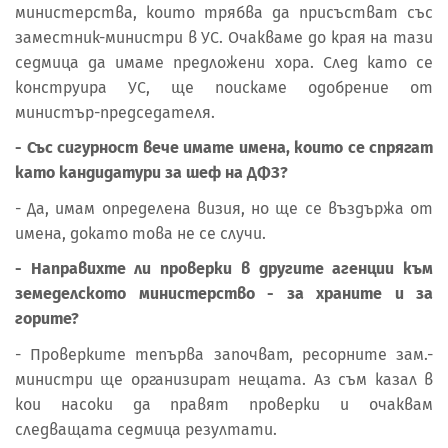
министерства, които трябва да присъстват със
заместник-министри в УС. Очакваме до края на тази
седмица да имаме предложени хора. След като се
конструира УС, ще поискаме одобрение от
министър-председателя.
- Със сигурност вече имате имена, които се спрягат
като кандидатури за шеф на ДФЗ?
- Да, имам определена визия, но ще се въздържа от
имена, докато това не се случи.
- Направихте ли проверки в другите агенции към
земеделското министерство - за храните и за
горите?
- Проверките тепърва започват, ресорните зам.-
министри ще организират нещата. Аз съм казал в
кои насоки да правят проверки и очаквам
следващата седмица резултати.