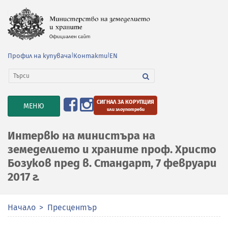
Профил на купувача
|
Контакти
|
EN
СИГНАЛ ЗА КОРУПЦИЯ
TOGGLE
МЕНЮ
или злоупотреби
NAVIGATION
Интервю на министъра на
земеделието и храните проф. Христо
Бозуков пред в. Стандарт, 7 февруари
2017 г.
Начало
Пресцентър