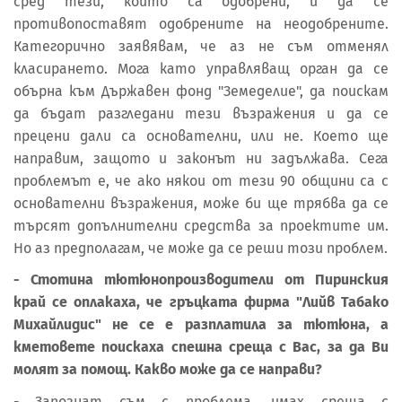
сред тези, които са одобрени, и да се
противопоставят одобрените на неодобрените.
Категорично заявявам, че аз не съм отменял
класирането. Мога като управляващ орган да се
обърна към Държавен фонд "Земеделие", да поискам
да бъдат разгледани тези възражения и да се
прецени дали са основателни, или не. Което ще
направим, защото и законът ни задължава. Сега
проблемът е, че ако някои от тези 90 общини са с
основателни възражения, може би ще трябва да се
търсят допълнителни средства за проектите им.
Но аз предполагам, че може да се реши този проблем.
- Стотина тютюнопроизводители от Пиринския
край се оплакаха, че гръцката фирма "Лийв Табако
Михайлидис" не се е разплатила за тютюна, а
кметовете поискаха спешна среща с Вас, за да Ви
молят за помощ. Какво може да се направи?
- Запознат съм с проблема, имах среща с