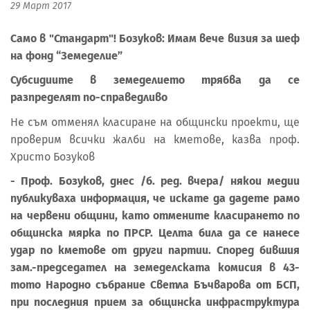
29 Март 2017
Само в "Стандарт"! Бозуков: Имам вече визия за шеф
на фонд “Земеделие”
Субсидиите в земеделието трябва да се
разпределят по-справедливо
Не съм отменял класиране на общински проекти, ще
проверим всички жалби на кметове, казва проф.
Христо Бозуков
- Проф. Бозуков, днес /б. ред. вчера/ някои медии
публикуваха информация, че искате да дадете рамо
на червени общини, като отмените класирането по
общинска мярка по ПРСР. Целта била да се нанесе
удар по кметове от други партии. Според бившия
зам.-председател на земеделската комисия в 43-
тото Народно събрание Светла Бъчварова от БСП,
при последния прием за общинска инфраструктура