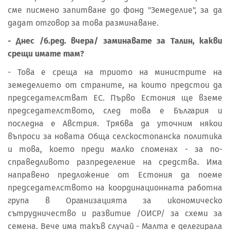
сме писмено запитване до фонд "Земеделие", за да
дадат отговор за това разминаване.
- Днес /б.ред. вчера/ заминавате за Талин, какви
срещи имате там?
- Това е среща на триото на министрите на
земеделието от страните, на които предстои да
председателстват ЕС. Първо Естония ще вземе
председателството, след това е България и
последна е Австрия. Трябва да уточним някои
въпроси за новата Обща селскостопанска политика
и това, което преди малко споменах - за по-
справедливото разпределение на средства. Има
направено предложение от Естония да поеме
председателството на координационната работна
група в Организацията за икономическо
сътрудничество и развитие /ОИСР/ за схеми за
семена. Вече има такъв случай - Малта е делегирала