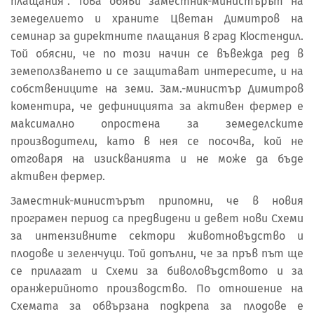
плащания“. Това обяви заместник-министърът на
земеделието и храните Цветан Димитров на
семинар за директните плащания в град Кюстендил.
Той обясни, че по този начин се въвежда ред в
земеползването и се защитават интересите, и на
собствениците на земи. Зам.-министър Димитров
коментира, че дефиницията за активен фермер е
максимално опростена за земеделските
производители, като в нея се посочва, кой не
отговаря на изискванията и не може да бъде
активен фермер.
Заместник-министърът припомни, че в новия
програмен период са предвидени и девет нови Схеми
за интензивните сектори животновъдство и
плодове и зеленчуци. Той допълни, че за пръв път ще
се прилагат и Схеми за биволовъдството и за
оранжерийното производство. По отношение на
Схемата за обвързана подкрепа за плодове е