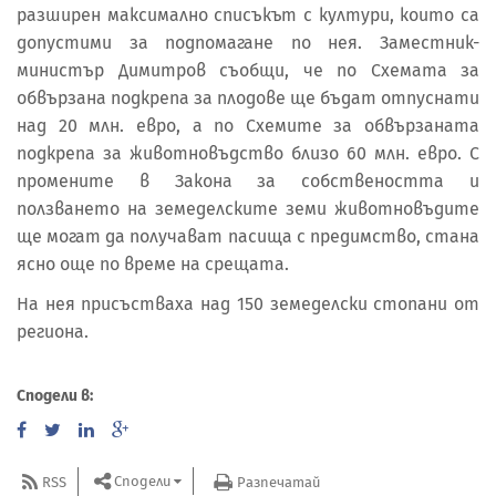
разширен максимално списъкът с култури, които са
допустими за подпомагане по нея. Заместник-
министър Димитров съобщи, че по Схемата за
обвързана подкрепа за плодове ще бъдат отпуснати
над 20 млн. евро, а по Схемите за обвързаната
подкрепа за животновъдство близо 60 млн. евро. С
промените в Закона за собствеността и
ползването на земеделските земи животновъдите
ще могат да получават пасища с предимство, стана
ясно още по време на срещата.
На нея присъстваха над 150 земеделски стопани от
региона.
Сподели в:
Сподели
RSS
Разпечатай