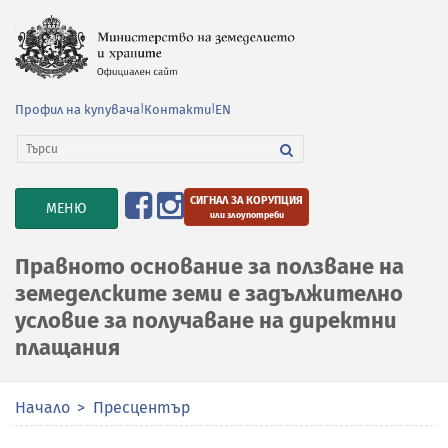
Профил на купувача
|
Контакти
|
EN
СИГНАЛ ЗА КОРУПЦИЯ
TOGGLE
МЕНЮ
или злоупотреби
NAVIGATION
Правното основание за ползване на
земеделските земи е задължително
условие за получаване на директни
плащания
Начало
Пресцентър