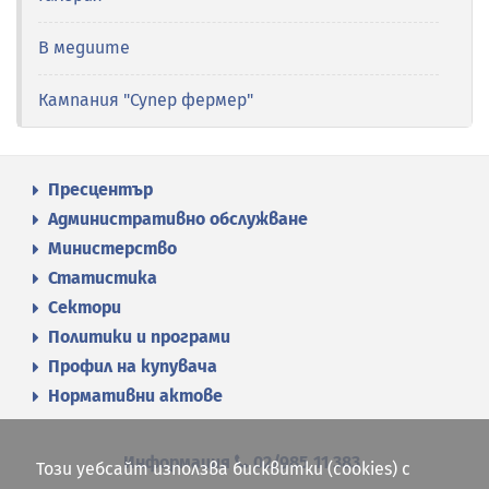
В медиите
Кампания "Супер фермер"
Пресцентър
Административно обслужване
Министерство
Статистика
Сектори
Политики и програми
Профил на купувача
Нормативни актове
Информация
02/985 11 383
Този уебсайт използва бисквитки (cookies) с