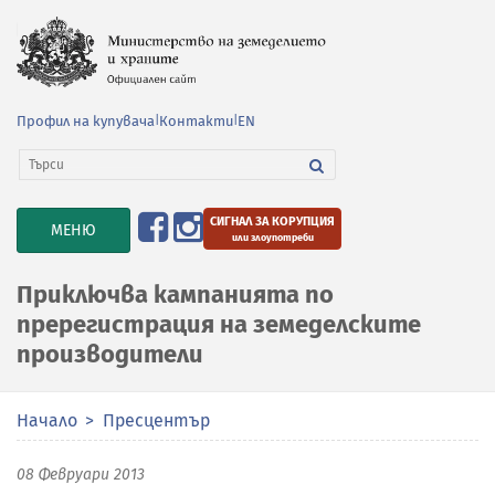
Профил на купувача
|
Контакти
|
EN
СИГНАЛ ЗА КОРУПЦИЯ
TOGGLE
МЕНЮ
или злоупотреби
NAVIGATION
Приключва кампанията по
пререгистрация на земеделските
производители
Начало
Пресцентър
08 Февруари 2013