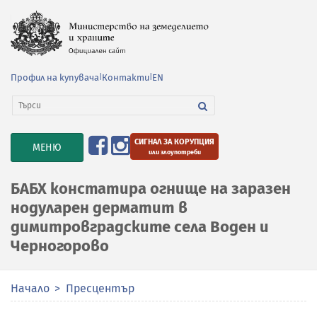
Профил на купувача
|
Контакти
|
EN
СИГНАЛ ЗА КОРУПЦИЯ
TOGGLE
МЕНЮ
или злоупотреби
NAVIGATION
БАБХ констатира огнище на заразен
нодуларен дерматит в
димитровградските села Воден и
Черногорово
Начало
Пресцентър