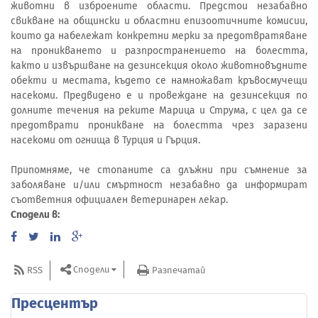
животни в изброените области. Предстои незабавно
свикване на общински и областни епизоотичните комисии,
които да набележат конкретни мерки за предотвратяване
на проникването и разпространението на болестта,
както и извършване на дезинсекция около животновъдните
обекти и местата, където се намножават кръвосмучещи
насекоми. Предвидено е и провеждане на дезинсекция по
долните течения на реките Марица и Струма, с цел да се
предотврати проникване на болестта чрез заразени
насекоми от огнища в Турция и Гърция.
Припомняме, че стопаните са длъжни при съмнение за
заболяване и/или смъртност незабавно да информират
съответния официален ветеринарен лекар.
Сподели в:
Сподели
RSS
Разпечатай
Пресцентър