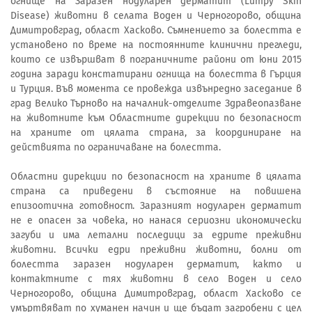
огнище на Заразен нодуларен дерматит (Lumpy Skin
Disease) животни в селата Воден и Черногорово, община
Димитровград, област Хасково. Съмнението за болестта е
установено по време на постоянните клинични прегледи,
които се извършват в пограничните райони от юни 2015
година заради констатирани огнища на болестта в Гърция
и Турция. Във момента се провежда извънредно заседание в
град Велико Търново на началник-отделите Здравеопазване
на животните към Областните дирекции по безопасност
на храните от цялата страна, за координиране на
действията по ограничаване на болестта.
Областни дирекции по безопасност на храните в цялата
страна са приведени в състояние на повишена
епизоотична готовност. Заразният нодуларен дерматит
не е опасен за човека, но нанася сериозни икономически
загуби и има летални последици за едрите преживни
животни. Всички едри преживни животни, болни от
болестта заразен нодуларен дерматит, както и
контактните с тях животни в село Воден и село
Черногорово, община Димитровград, област Хасково се
умъртвяват по хуманен начин и ще бъдат загробени с цел