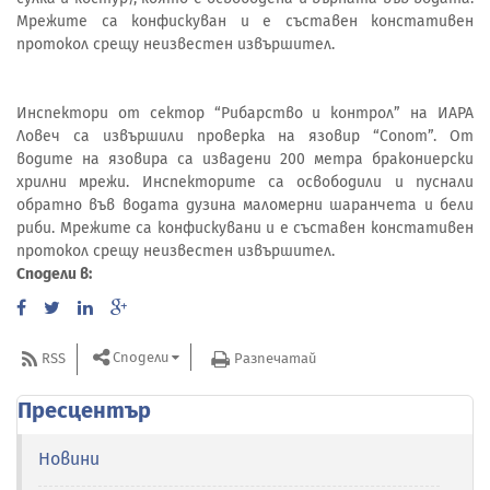
Мрежите са конфискуван и е съставен констативен
протокол срещу неизвестен извършител.
Инспектори от сектор “Рибарство и контрол” на ИАРА
Ловеч са извършили проверка на язовир “Сопот”. От
водите на язовира са извадени 200 метра бракониерски
хрилни мрежи. Инспекторите са освободили и пуснали
обратно във водата дузина маломерни шаранчета и бели
риби. Мрежите са конфискувани и е съставен констативен
протокол срещу неизвестен извършител.
Сподели в:
Сподели
RSS
Разпечатай
Пресцентър
Новини