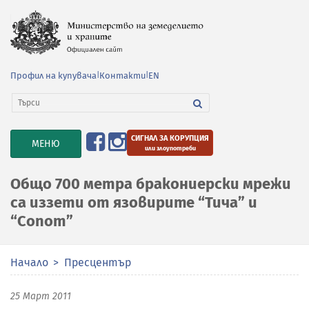
Профил на купувача
|
Контакти
|
EN
СИГНАЛ ЗА КОРУПЦИЯ
TOGGLE
МЕНЮ
или злоупотреби
NAVIGATION
Общо 700 метра бракониерски мрежи
са иззети от язовирите “Тича” и
“Сопот”
Начало
Пресцентър
25 Март 2011