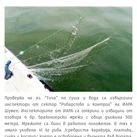
Проверка на яз. “Тича” по суша и вода са извършили
инспектори от сектор “Рибарство и контрол” на ИАРА
Шумен. Инспекторите от ИАРА са открили и извадили от
язовира 6 бр. бракониерски мрежи с обща дължина 500
метра. Мрежите са били в работно положение. В тях е
имало уловена 41 кг риба /сребриста каракуда, платика,
сулка и костур/, която е освободена и върната във водата.