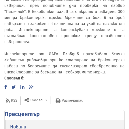
извършили през почивните дни проверка на язовир
“Пясъчник”. В Беловишкия залив са открити и извадени 300
метра бракониерски мрежи. Мрежите са били 6 на брой
навързани и заложени в плитчината за улов на пасажи от
риба. Инспекторите са конфискували мрежите и са
съставили констативен протокол срещу неизвестен
извършител.
Инспекторите от ИАРА Пловдив призовават всички
любители риболовци при констатиране на бракониерски
набези по водоемите да сигнализират своевременно на
инспекторите за вземане на необходимите мерки.
Сподели в:
Сподели
RSS
Разпечатай
Пресцентър
Новини