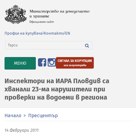
Профил на купувача
|
Контакти
|
EN
СИГНАЛ ЗА КОРУПЦИЯ
TOGGLE
МЕНЮ
или злоупотреби
NAVIGATION
Инспектори на ИАРА Пловдив са
хванали 23-ма нарушители при
проверки на водоеми в региона
Начало
Пресцентър
14 Февруари 2011