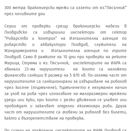
300 метра бракониерски мрежи са иззети от яз.”Пясъчник”
през почивните дни
Серии от проверки срещу бракониерски набези в
Пловдивско са извършили инспектори от сектор
“Рибарство и контрол” на Изпълнителна агенция по
рибарство и аквакултури Пловдив, служители на
Жандармерията и Изпълнителна агенция по горите
Пловдив. Само в рамките на 10 дни при проверки на реките
Марица, Стряма и яз. Пясъчник, инспекторите на ИАРА са
хванали 23-ма нарушители на които са наложени
финансови санкции в размер на 5 870 лв. По-голяма част от
нарушителите са санкционирани за извършване на риболов
чрез косене (търмъчене), Търмъченето е нехуманен начин
за улов на риба чрез използване на малоразмерни мрежени
уреди или куки, при които с резки движения се улавят или
пробождат и закачват отделни екземпляри риби. Друга
част от нарушителите са глобени за риболов без билети,
както и възпрепятстване на проверка.
По сигнал на гражданин, инспекторите на ИАРА Пловдив са