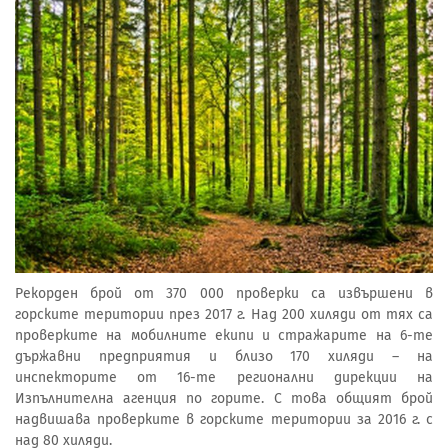
Рекорден брой от 370 000 проверки са извършени в
горските територии през 2017 г. Над 200 хиляди от тях са
проверките на мобилните екипи и стражарите на 6-те
държавни предприятия и близо 170 хиляди – на
инспекторите от 16-те регионални дирекции на
Изпълнителна агенция по горите. С това общият брой
надвишава проверките в горските територии за 2016 г. с
над 80 хиляди.