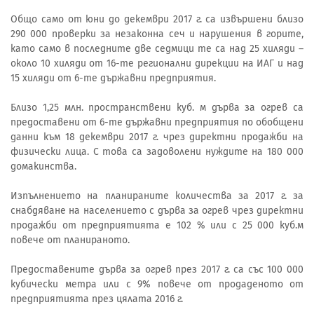
Общо само от юни до декември 2017 г. са извършени близо
290 000 проверки за незаконна сеч и нарушения в горите,
като само в последните две седмици те са над 25 хиляди –
около 10 хиляди от 16-те регионални дирекции на ИАГ и над
15 хиляди от 6-те държавни предприятия.
Близо 1,25 млн. пространствени куб. м дърва за огрев са
предоставени от 6-те държавни предприятия по обобщени
данни към 18 декември 2017 г. чрез директни продажби на
физически лица. С това са задоволени нуждите на 180 000
домакинства.
Изпълнението на планираните количества за 2017 г. за
снабдяване на населението с дърва за огрев чрез директни
продажби от предприятията е 102 % или с 25 000 куб.м
повече от планираното.
Предоставените дърва за огрев през 2017 г. са със 100 000
кубически метра или с 9% повече от продаденото от
предприятията през цялата 2016 г.