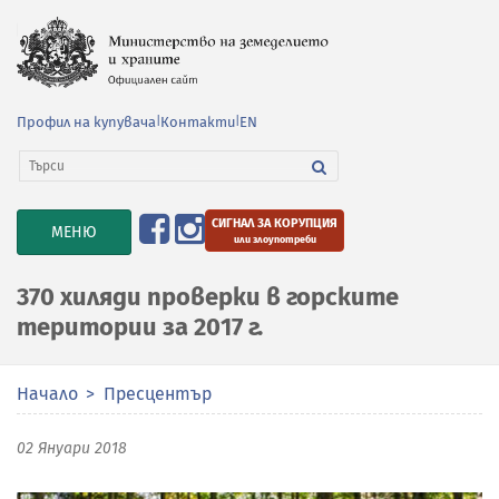
Профил на купувача
|
Контакти
|
EN
СИГНАЛ ЗА КОРУПЦИЯ
TOGGLE
МЕНЮ
или злоупотреби
NAVIGATION
370 хиляди проверки в горските
територии за 2017 г.
Начало
Пресцентър
02 Януари 2018