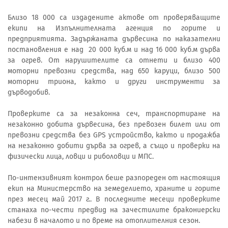
Близо 18 000 са издадените актове от проверяващите
екипи на Изпълнителната агенция по горите и
предприятията. Задържаната дървесина по наказателни
постановления е над 20 000 куб.м и над 16 000 куб.м дърва
за огрев. От нарушителите са отнети и близо 400
моторни превозни средства, над 650 каруци, близо 500
моторни триона, както и други инструменти за
дърводобив.
Проверките са за незаконна сеч, транспортиране на
незаконно добита дървесина, без превозен билет или от
превозни средства без GPS устройство, както и продажба
на незаконно добити дърва за огрев, а също и проверки на
физически лица, ловци и риболовци и МПС.
По-интензивният контрол беше разпореден от настоящия
екип на Министерство на земеделието, храните и горите
през месец май 2017 г.. В последните месеци проверките
станаха по-чести предвид на зачестилите бракониерски
набези в началото и по време на отоплителния сезон.