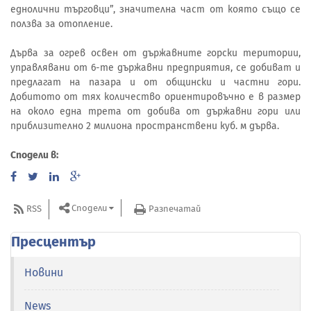
еднолични търговци”, значителна част от която също се
ползва за отопление.
Дърва за огрев освен от държавните горски територии,
управлявани от 6-те държавни предприятия, се добиват и
предлагат на пазара и от общински и частни гори.
Добитото от тях количество ориентировъчно е в размер
на около една трета от добива от държавни гори или
приблизително 2 милиона пространствени куб. м дърва.
Сподели в:
Сподели
RSS
Разпечатай
Пресцентър
Новини
News