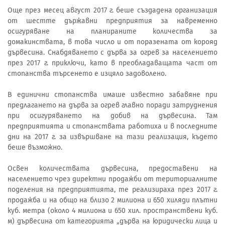
Още през месец август 2017 г. беше създадена организация
от шестте държавни предприятия за навременно
осигуряване на планираните количества за
домакинствата, в това число и от поразената от корояд
дървесина. Снабдяването с дърва за огрев за населението
през 2017 г. приключи, като в преобладаващата част от
стопанства търсенето е изцяло задоволено.
В единични стопанства имаше известно забавяне при
предлагането на дърва за огрев главно поради затруднения
при осигуряването на добив на дървесина. Там
предприятията и стопанствата работиха и в последните
дни на 2017 г. за извършване на тази реализация, където
беше възможно.
Освен количествата дървесина, предоставени на
населението чрез директни продажби от териториалните
поделения на предприятията, те реализираха през 2017 г.
продажба и на общо на близо 2 милиона и 650 хиляди плътни
куб. метра (около 4 милиона и 650 хил. пространствени куб.
м) дървесина от категорията „дърва на юридически лица и