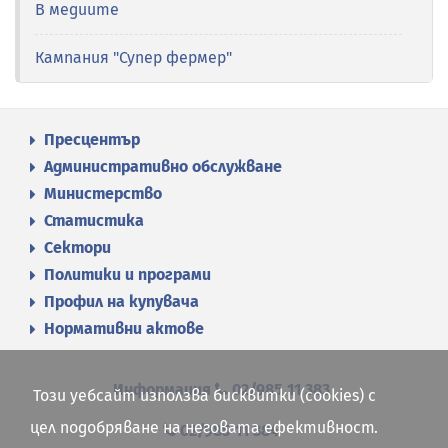
В медиите
Кампания "Супер фермер"
Пресцентър
Административно обслужване
Министерство
Статистика
Сектори
Политики и програми
Профил на купувача
Нормативни актове
Информация
02/985 11 383
Този уебсайт използва бисквитки (cookies) с
цел подобряване на неговата ефективност.
02/985 11 384