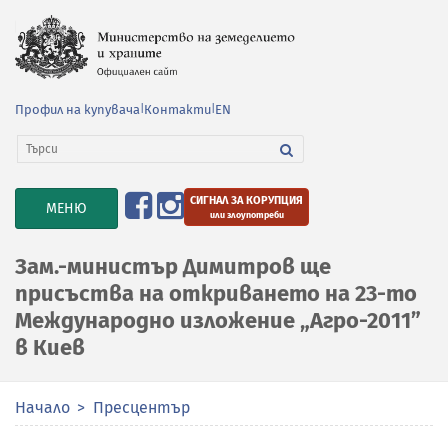
Профил на купувача
|
Контакти
|
EN
СИГНАЛ ЗА КОРУПЦИЯ
TOGGLE
МЕНЮ
или злоупотреби
NAVIGATION
Зам.-министър Димитров ще
присъства на откриването на 23-то
Международно изложение „Агро-2011”
в Киев
Начало
Пресцентър