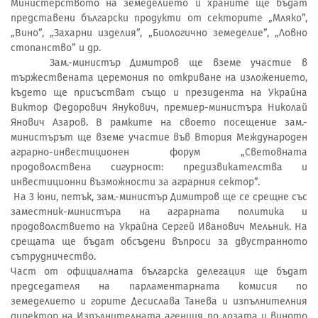
Министерството на земеделието и храните ще бъдат
представени български продукти от секторите „Мляко”,
„Вино”, „Захарни изделия”, „Биологично земеделие”, „Ловно
стопанство” и др.
Зам.-министър Димитров ще вземе участие в
тържествената церемония по откриване на изложението,
където ще присъстват също и президента на Украйна
Виктор Федорович Янукович, премиер-министъра Николай
Янович Азаров. В рамките на своето посещение зам.-
министърът ще вземе участие във Втория Международен
аграрно-инвестиционен форум „Световната
продоволствена сигурност: предизвикателства и
инвестиционни възможности за аграрния сектор”.
На 3 юни, петък, зам.-министър Димитров ще се срещне със
заместник-министъра на аграрната политика и
продоволствието на Украйна Сергей Иванович Мельник. На
срещата ще бъдат обсъдени въпроси за двустранното
сътрудничество.
Част от официалната българска делегация ще бъдат
председателя на парламентарната комисия по
земеделието и горите Десислава Танева и изпълнителния
директор на Изпълнителната агенция по лозата и виното