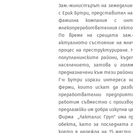
Зам.-министърът на земеделие
с Ерик Бутри, представител на
фамилна компания с инт
млекопреработвателния сектор
По време на срещата зам.
актуалното състояние на мле
процес на преструктуриране. 
полупланинските райони, къд
населението, затова и гол
предназначени към тези райони
Г-н Бутри изрази интереса 
ферми, които искат да разв
преработвателни предприя
работим съвместно с производ
предлагайки им добра изкупна це
Фирма „Лакталис Груп” има п
обекта, като за последната г
което я нарежда на 15 място 