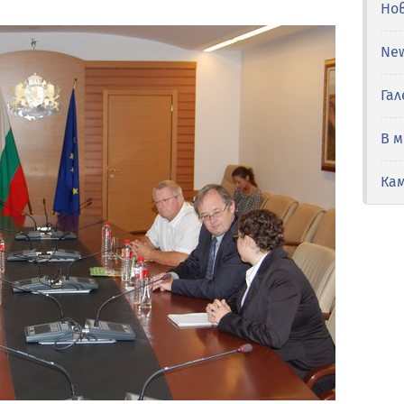
Но
Ne
Гал
В 
Ка