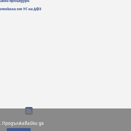
ъжни процедури
отоколи от УС на ДФЗ
. Продължавайки да