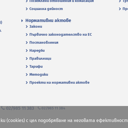
Поземлени отношения и комасация
Тр
Социална дейност
Пр
Нормативни актове
П)
Закони
.
Първично законодателство на ЕС
Постановления
Наредби
Правилници
Тарифи
Методики
Проекти на нормативни актове
я
02/985 11 383
02/985 11 384
ки (cookies) с цел подобряване на неговата ефективност