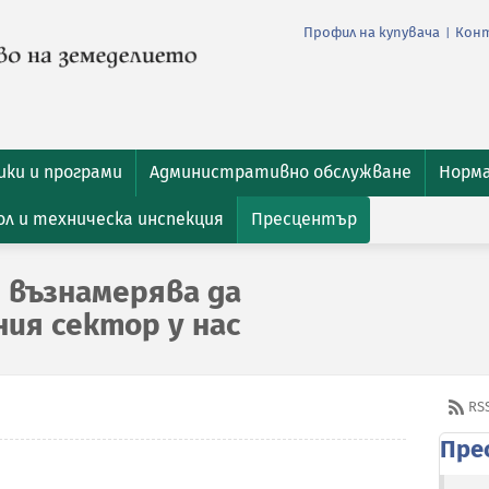
Профил на купувача
Кон
|
ки и програми
Административно обслужване
Норм
л и техническа инспекция
Пресцентър
 възнамерява да
ия сектор у нас
RS
Пре