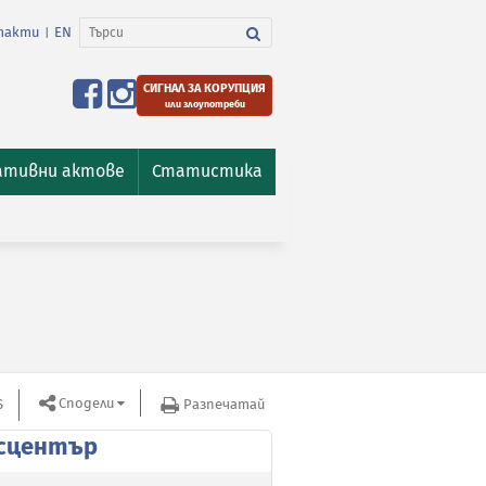
такти
EN
|
СИГНАЛ ЗА КОРУПЦИЯ
или злоупотреби
ативни актове
Статистика
Сподели
S
Разпечатай
сцентър