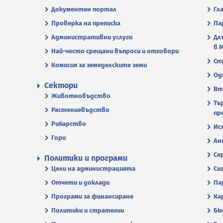
Документен портал
Гл
Проверка на преписка
Па
Административни услуги
Дл
в 
Най-често срещани въпроси и отговори
Ст
Комисия за земеделските земи
Од
Сектори
Вт
Животновъдство
Тъ
Растениевъдство
пр
Рибарство
Ис
Гори
Ан
Се
Политики и програми
Цели на администрацията
Си
Отчети и доклади
Па
Програми за финансиране
Ка
Политики и стратегии
Бю