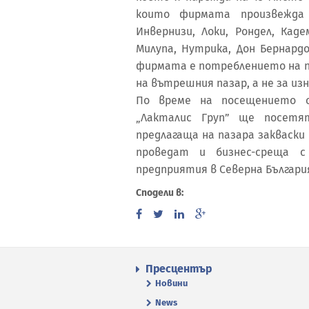
които фирмата произвежда с
Инвернизи, Локи, Рондел, Кад
Милупа, Нутрика, Дон Бернард
фирмата е потреблението на п
на вътрешния пазар, а не за изн
По време на посещението 
„Лакталис Груп” ще посетя
предлагаща на пазара закваски
проведат и бизнес-среща с
предприятия в Северна Българи
Сподели в:
Пресцентър
Новини
News