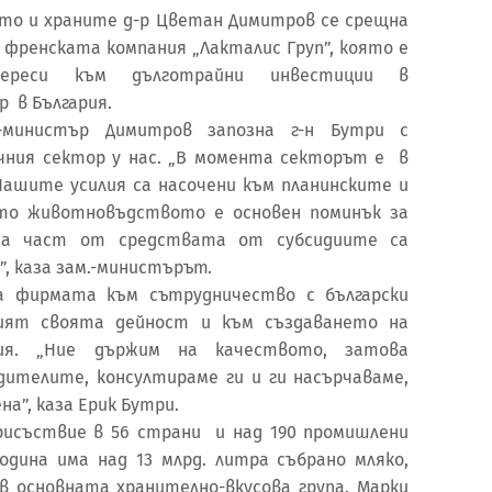
то и храните д-р Цветан Димитров се срещна
 френската компания „Лакталис Груп”, която е
ереси към дълготрайни инвестиции в
 в България.
-министър Димитров запозна г-н Бутри с
чния сектор у нас. „В момента секторът е в
Нашите усилия са насочени към планинските и
ето животновъдството е основен поминък за
яма част от средствата от субсидиите са
”, каза зам.-министърът.
на фирмата към сътрудничество с български
ият своята дейност и към създаването на
тия. „Ние държим на качеството, затова
ителите, консултираме ги и ги насърчаваме,
на”, каза Ерик Бутри.
рисъствие в 56 страни и над 190 промишлени
одина има над 13 млрд. литра събрано мляко,
в основната хранително-вкусова група. Марки