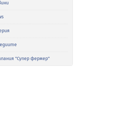
вини
ws
ерия
медиите
мпания "Супер фермер"