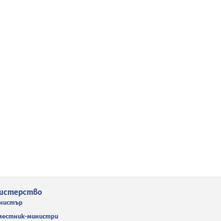
истерство
нистър
местник-министри