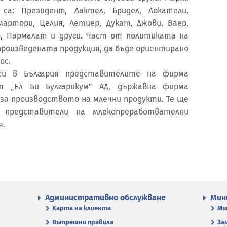
а: Президент, Лактел, Бридел, Локатели,
емартори, Целия, Летиер, Дукат, Джови, Ваер,
о, Пармалат и други. Част от политиката на
роизведената продукция, да бъде ориентирано
ос.
си в България представителите на фирма
т „Ел Би Булгарикум” АД, държавна фирма
 за производството на млечни продукти. Те ще
 представители на млекопреработвателни
я.
Административно обслужване
Мин
Харта на клиента
Ми
Вътрешни правила
За