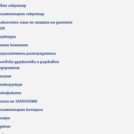
авен секретар
рламентарен секретар
ъжностно лице по защита на данните
МЗХ
руктура
итен комитет
оростепенни разпоредители
рговски дружества и държавни
едприятия
тория
тикорупция
ртификати
гнали по ЗЗЛПСПОИН
рламентарен контрол
риери
джет