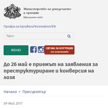
Профил на купувача
|
Контакти
|
EN
СИГНАЛ ЗА КОРУПЦИЯ
TOGGLE
МЕНЮ
или злоупотреби
NAVIGATION
До 26 май е приемът на заявления за
преструктуриране и конверсия на
лозя
Начало
Пресцентър
09 Май 2017