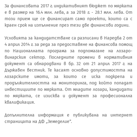
За финансовата 2017 г. индикативният бюджет по мярката
е в размер на 16.4 млн. лева, а за 2018 г. - 28.1 млн. лева. От
този прием ще се финансират само проекти, които са с
краен срок на изпълнение през тези две финансови години.
Условията за кандидатстване са разписани в Наредба 2 от
4 април 2014 г. за реда за предоставяне на финансова помощ
по Националната програма за подпомагане на лозаро-
винарския сектор. Последните промени в нормативния
документ са обнародвани в бр. 32 от 21 април 2017 г. на
Държавен вестник. Те касаят основно допустимостта на
лозарските имоти, за които се иска подкрепа и
продължителността на мониторинга, под който попадат
инвестициите по мярката. От младите лозари, кандидати
по мярката, се изисква и документ за професионална
квалификация.
Допълнителна информация е публикувана на интернет
страницата на ДФ „Земеделие“.