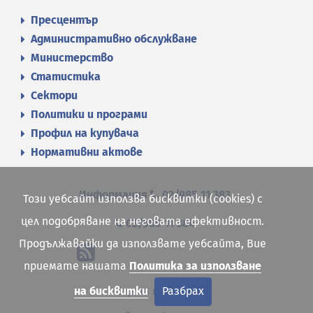
Пресцентър
Административно обслужване
Министерство
Статистика
Сектори
Политики и програми
Профил на купувача
Нормативни актове
Информация
02/985 11 383
Този уебсайт използва бисквитки (cookies) с
цел подобряване на неговата ефективност.
02/985 11 384
Продължавайки да използвате уебсайта, Вие
приемате нашата
Политика за използване
Карта на сайта
на бисквитки
Разбрах