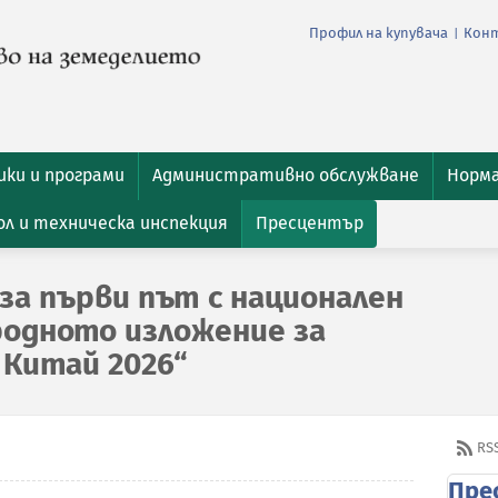
Профил на купувача
Кон
|
ки и програми
Административно обслужване
Норм
л и техническа инспекция
Пресцентър
за първи път с национален
одното изложение за
 Китай 2026“
RS
Пре