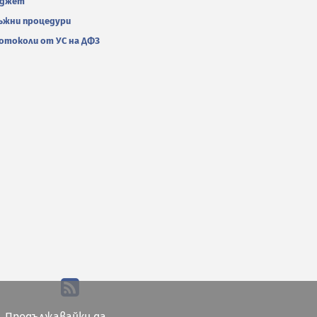
джет
ъжни процедури
отоколи от УС на ДФЗ
. Продължавайки да