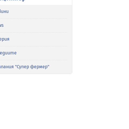
вини
ws
ерия
медиите
мпания "Супер фермер"