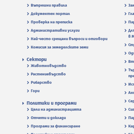
Вътрешни правила
За
Документен портал
Гл
Проверка на преписка
Па
Административни услуги
Дл
в 
Най-често срещани въпроси и отговори
Ст
Комисия за земеделските земи
Од
Сектори
Вт
Животновъдство
Тъ
Растениевъдство
пр
Рибарство
Ис
Гори
Ан
Се
Политики и програми
Цели на администрацията
Си
Отчети и доклади
Па
Програми за финансиране
Ка