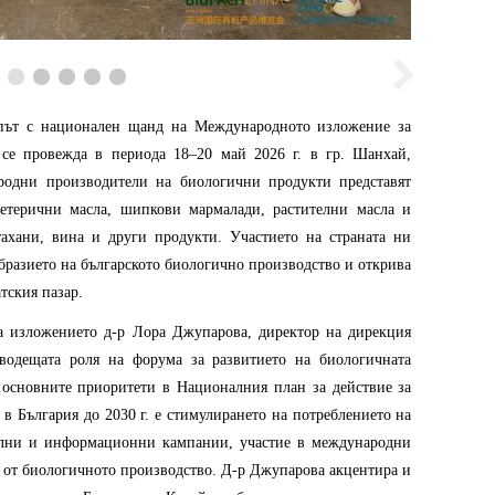
 път с национален щанд на Международното изложение за
 се провежда в периода 18–20 май 2026 г. в гр. Шанхай,
 родни производители на биологични продукти представят
 етерични масла, шипкови мармалади, растителни масла и
тахани, вина и други продукти. Участието на страната ни
образието на българското биологично производство и открива
тския пазар.
а изложението д-р Лора Джупарова, директор на дирекция
 водещата роля на форума за развитието на биологичната
д основните приоритети в Националния план за действие за
в България до 2030 г. е стимулирането на потреблението на
лни и информационни кампании, участие в международни
 от биологичното производство. Д-р Джупарова акцентира и