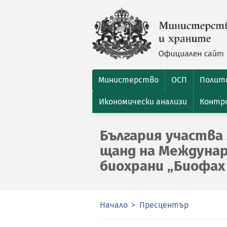
Министерство
ОСП
Полити
Икономически анализи
Контро
България участва 
щанд на Междунар
биохрани „Биофах
Начало
Пресцентър