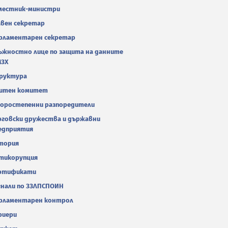
местник-министри
авен секретар
рламентарен секретар
ъжностно лице по защита на данните
МЗХ
руктура
итен комитет
оростепенни разпоредители
рговски дружества и държавни
едприятия
тория
тикорупция
ртификати
гнали по ЗЗЛПСПОИН
рламентарен контрол
риери