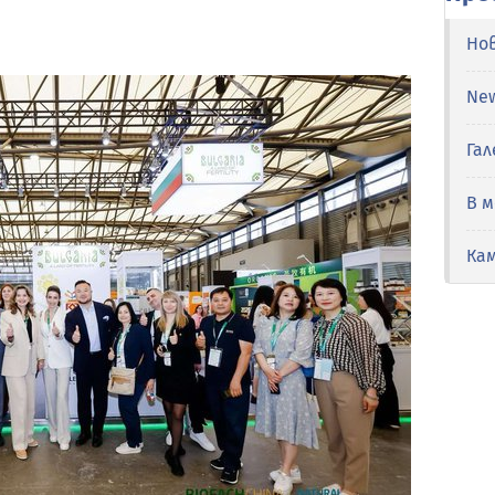
Но
Ne
Гал
В 
Ка