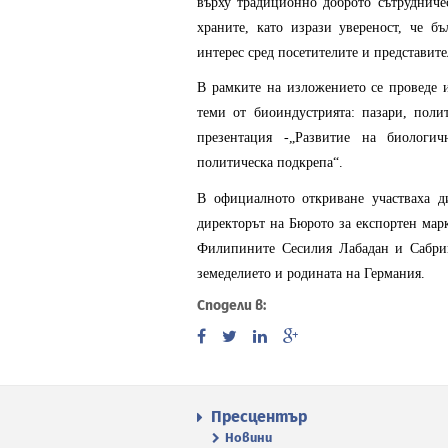
върху традиционно доброто сътрудниче
храните, като изрази увереност, че б
интерес сред посетителите и представите
В рамките на изложението се проведе 
теми от биоиндустрията: пазари, поли
презентация -„Развитие на биологи
политическа подкрепа“.
В официалното откриване участваха д
директорът на Бюрото за експортен мар
Филипините Сесилия Лабадан и Сабрин
земеделието и родината на Германия.
Сподели в:
Пресцентър
Новини