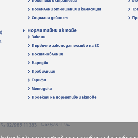
Политики и стратегии
Бю
Поземлени отношения и комасация
Тр
Социална дейност
Пр
Нормативни актове
П)
Закони
.
Първично законодателство на ЕС
Постановления
Наредби
Правилници
Тарифи
Методики
Проекти на нормативни актове
я
02/985 11 383
02/985 11 384
ки (cookies) с цел подобряване на неговата ефективност