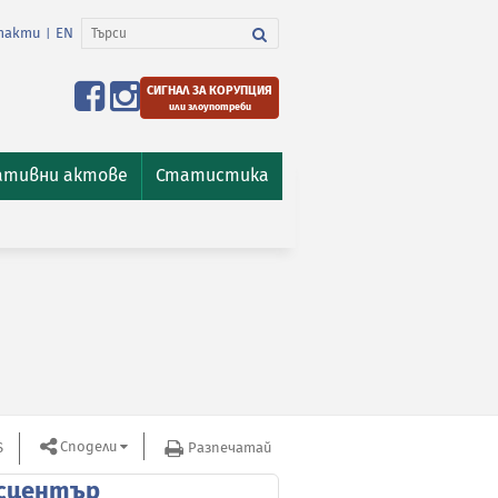
такти
EN
|
СИГНАЛ ЗА КОРУПЦИЯ
или злоупотреби
ативни актове
Статистика
Сподели
S
Разпечатай
сцентър