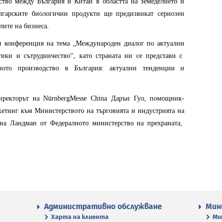
ство между България и Китай в областта на земеделието и
ългарските биологични продукти ще предизвикат сериозен
лите на бизнеса.
и конференция на тема „Международен диалог по актуални
тики и сътрудничество“, като страната ни се представи с
чното производство в България: актуални тенденции и
иректорът на NürnbergMesse China Дарън Гуо, помощник-
кетинг към Министерството на търговията и индустрията на
а Ландман от Федералното министерство на прехраната,
Административно обслужване
Мин
Харта на клиента
Ми