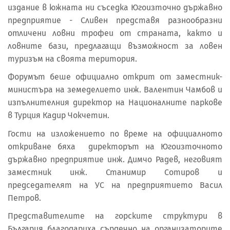
издание в южната ни съседка Югоизточно държавно
предприятие - Сливен представя разнообразни
отличени ловни трофеи от страната, както и
ловните бази, предлагащи възможност за ловен
туризъм на своята територия.
Форумът беше официално открит от заместник-
министъра на земеделието инж. Валентин Чамбов и
изпълнителния директор на Националните паркове
в Турция Кадир Чокчетин.
Гости на изложението по време на официалното
откриване бяха директорът на Югоизточното
държавно предприятие инж. Димчо Радев, неговият
заместник инж. Станимир Сотиров и
председателят на УС на предприятието Васил
Петров.
Представителите на горските структури в
България благодариха сърдечно на организаторите