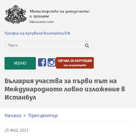
Профил на купувача
|
Контакти
|
EN
СИГНАЛ ЗА КОРУПЦИЯ
TOGGLE
МЕНЮ
или злоупотреби
NAVIGATION
България участва за първи път на
Международното ловно изложение в
Истанбул
Начало
Пресцентър
25 Май 2023