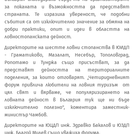
за поканата и възможността да представят
страната. Те изразиха увереност, че подобни
събития са от изключително значение за обмяна на
добри практики, опит и идеи в областта на
ловностопанската дейност.
Директорите на шестте ловни стопанства в ЮИДП
- Граматиково, Мазалат, Несебър, Тополовград,
Ропотамо и Тунджа също присъстват, за да
представят дейността на териториалните
поделения, за които отговарят. „Четиридневният
форум привлича любители на ловния туризъм от
цял свят и вярваме, че популяризирането на
ловната дейност в България тук ще ни бъде
изключително полезно”, коментира заместник-
министър Чамбов.
Директорите на ЮЦДП инж. Здравко Бакалов и ЮЗДП
инж. Благой Милев също уважиха форума.