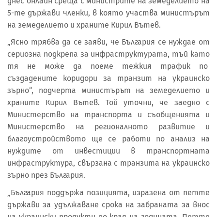
днес онлайн среща с министрите на земеделието на
5-те държави членки, в която участва министърът
на земеделието и храните Кирил Вътев.
„Ясно трябва да се заяви, че България се нуждае от
сериозна подкрепа за инфраструктурата, тъй като
тя не може да поеме тежкия трафик по
създадените коридори за транзит на украинско
зърно“, подчерта министърът на земеделието и
храните Кирил Вътев. Той уточни, че заедно с
Министерство на транспорта и съобщенията и
Министерство на регионалното развитие и
благоустройството ще се работи по анализ на
нуждите от инвестиции в транспортната
инфраструктура, свързана с транзита на украинско
зърно през България.
„България поддържа позицията, изразена от петте
държави за удължаване срока на забраната за внос
на украински продукти до края на годината. Петте