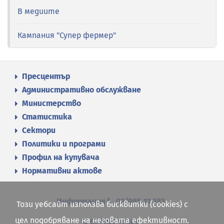
В медиите
Кампания "Супер фермер"
Пресцентър
Административно обслужване
Министерство
Статистика
Сектори
Политики и програми
Профил на купувача
Нормативни актове
Информация
02/985 11 383
Този уебсайт използва бисквитки (cookies) с
цел подобряване на неговата ефективност.
02/985 11 384