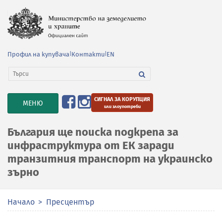
Профил на купувача
|
Контакти
|
EN
СИГНАЛ ЗА КОРУПЦИЯ
TOGGLE
МЕНЮ
или злоупотреби
NAVIGATION
България ще поиска подкрепа за
инфраструктура от ЕК заради
транзитния транспорт на украинско
зърно
Начало
Пресцентър