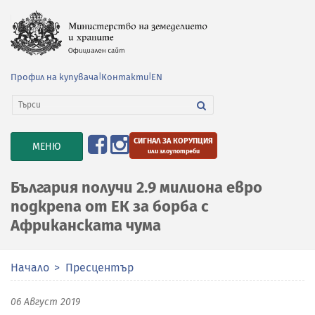
Профил на купувача
|
Контакти
|
EN
СИГНАЛ ЗА КОРУПЦИЯ
TOGGLE
МЕНЮ
или злоупотреби
NAVIGATION
България получи 2.9 милиона евро
подкрепа от ЕК за борба с
Африканската чума
Начало
Пресцентър
06 Август 2019