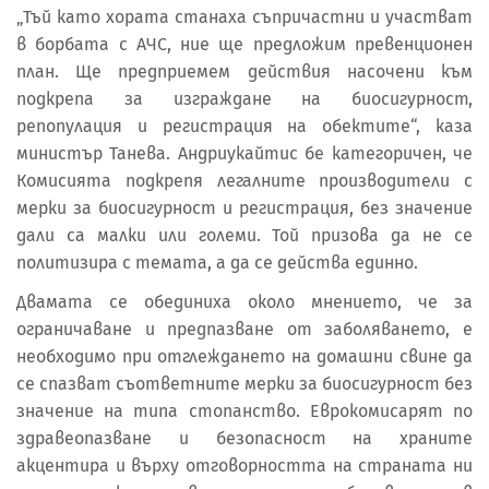
„Тъй като хората станаха съпричастни и участват
в борбата с АЧС, ние ще предложим превенционен
план. Ще предприемем действия насочени към
подкрепа за изграждане на биосигурност,
репопулация и регистрация на обектите“, каза
министър Танева. Андриукайтис бе категоричен, че
Комисията подкрепя легалните производители с
мерки за биосигурност и регистрация, без значение
дали са малки или големи. Той призова да не се
политизира с темата, а да се действа единно.
Двамата се обединиха около мнението, че за
ограничаване и предпазване от заболяването, е
необходимо при отглеждането на домашни свине да
се спазват съответните мерки за биосигурност без
значение на типа стопанство. Еврокомисарят по
здравеопазване и безопасност на храните
акцентира и върху отговорността на страната ни