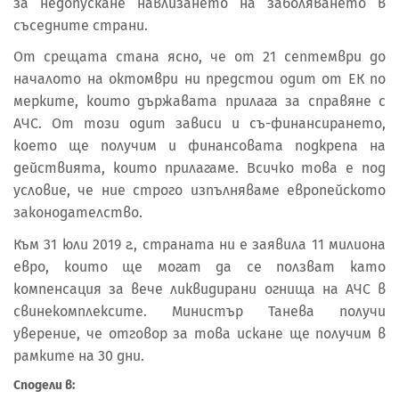
за недопускане навлизането на заболяването в
съседните страни.
От срещата стана ясно, че от 21 септември до
началото на октомври ни предстои одит от ЕК по
мерките, които държавата прилага за справяне с
АЧС. От този одит зависи и съ-финансирането,
което ще получим и финансовата подкрепа на
действията, които прилагаме. Всичко това е под
условие, че ние строго изпълняваме европейското
законодателство.
Към 31 юли 2019 г., страната ни е заявила 11 милиона
евро, които ще могат да се ползват като
компенсация за вече ликвидирани огнища на АЧС в
свинекомплексите. Министър Танева получи
уверение, че отговор за това искане ще получим в
рамките на 30 дни.
Сподели в: