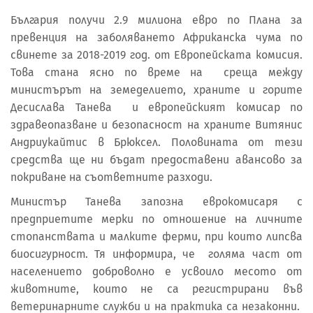
България получи 2.9 милиона евро по Плана за
превенция на заболяването Африканска чума по
свинете за 2018-2019 год. от Европейската комисия.
Това стана ясно по време на среща между
министърът на земеделието, храните и горите
Десислава Танева и европейският комисар по
здравеопазване и безопасност на храните Витянис
Андриукайтис в Брюксел. Половината от тези
средства ще ни бъдат предоставени авансово за
покриване на съответните разходи.
Министър Танева запозна еврокомисаря с
предприетите мерки по отношение на личните
стопанствата и малките ферми, при които липсва
биосигурност. Тя информира, че голяма част от
населението доброволно е усвоило месото от
животните, които не са регистрирани във
ветеринарните служби и на практика са незаконни.