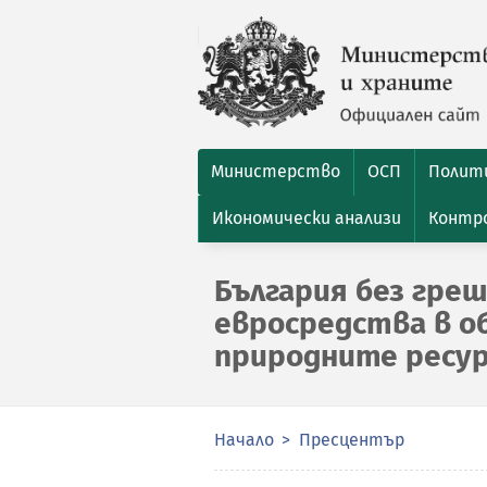
Министерство
ОСП
Полити
Икономически анализи
Контро
България без греш
евросредства в о
природните ресу
Начало
Пресцентър