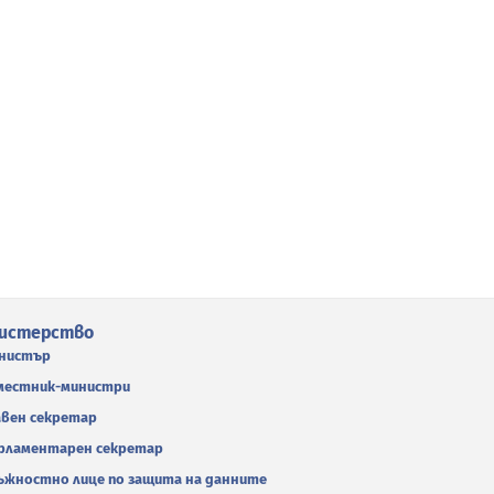
истерство
нистър
местник-министри
авен секретар
рламентарен секретар
ъжностно лице по защита на данните