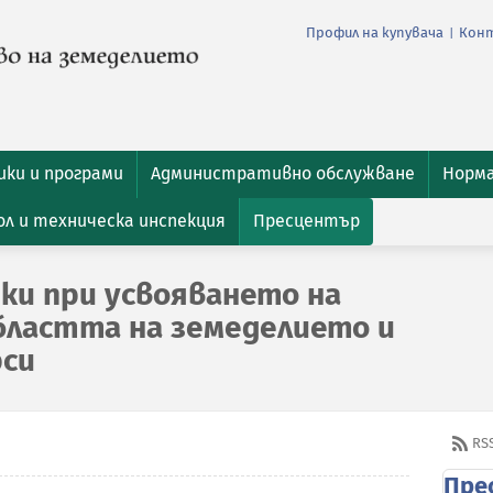
Профил на купувача
Кон
|
ки и програми
Административно обслужване
Норм
л и техническа инспекция
Пресцентър
ки при усвояването на
бластта на земеделието и
рси
RS
Пре