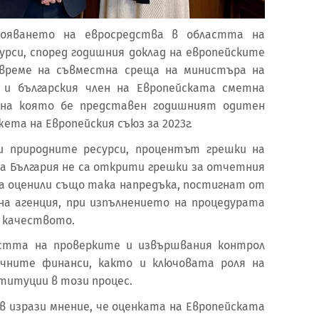
вояването на евросредства в областта на
урси, според годишния доклад на европейските
 време на съвместна среща на министъра на
в и българския член на Европейската сметна
, на която бе представен годишният одитен
ета на Европейския съюз за 2023г.
и природните ресурси, процентът грешки на
 за България не са открити грешки за отчетния
а оценили също така напредъка, постигнат от
на агенция, при изпълнението на процедурата
о качеството.
остта на проверките и извършвания контрол
чните финанси, както и ключовата роля на
титуции в този процес.
в изрази мнение, че оценката на Европейската