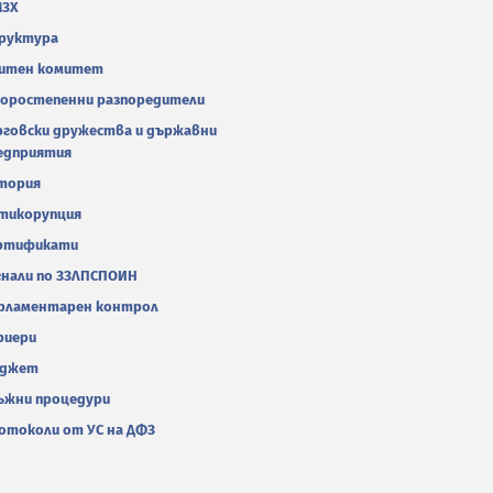
МЗХ
руктура
итен комитет
оростепенни разпоредители
рговски дружества и държавни
едприятия
тория
тикорупция
ртификати
гнали по ЗЗЛПСПОИН
рламентарен контрол
риери
джет
ъжни процедури
отоколи от УС на ДФЗ