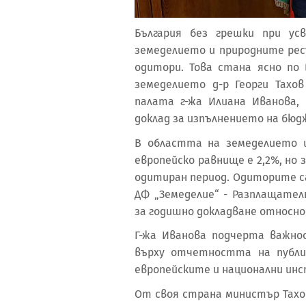
България без грешки при ус
земеделието и природните рес
одитори. Това стана ясно по
земеделието д-р Георги Тахо
палата г-жа Илиана Иванова
доклад за изпълнението на бюдж
В областта на земеделието 
европейско равнище е 2,2%, но
одитиран период. Одиторите с
ДФ „Земеделие“ - Разплащател
за годишно докладване относн
Г-жа Иванова подчерта важн
върху отчетността на публи
европейските и национални инс
От своя страна министър Тахо