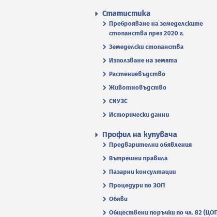
Статистика
Преброяване на земеделските
стопанства през 2020 г.
Земеделски стопанства
Използване на земята
Растениевъдство
Животновъдство
СИУЗС
Исторически данни
Профил на купувача
Предварителни обявления
Вътрешни правила
Пазарни консултации
Процедури по ЗОП
Обяви
Обществени поръчки по чл. 82 (ЦО