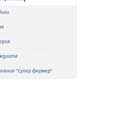
вини
ws
ерия
медиите
мпания "Супер фермер"