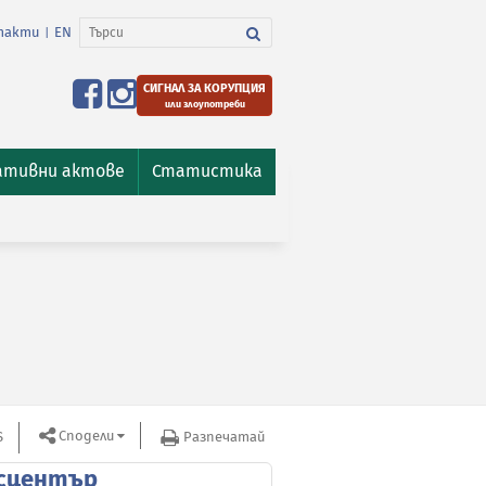
такти
EN
|
СИГНАЛ ЗА КОРУПЦИЯ
или злоупотреби
ативни актове
Статистика
Сподели
S
Разпечатай
сцентър