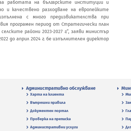
за работата на българските институции и
о и качествено разходване на европейките
изпълнена с много предизвикателства при
вия програмен период от Стратегически план
селските райони 2023-2027 г.“, заяви министър
2022 до април 2024 г. бе изпълнителен директор
Административно обслужване
Мин
Харта на клиента
Ми
Вътрешни правила
За
Документен портал
Гл
Проверка на преписка
Па
Административни услуги
Дл