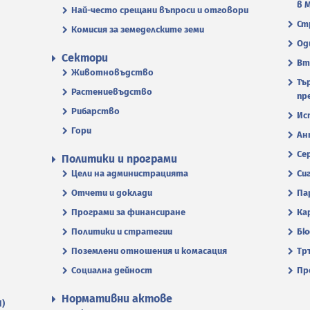
в 
Най-често срещани въпроси и отговори
Ст
Комисия за земеделските земи
Од
Сектори
Вт
Животновъдство
Тъ
Растениевъдство
пр
Рибарство
Ис
Гори
Ан
Се
Политики и програми
Цели на администрацията
Си
Отчети и доклади
Па
Програми за финансиране
Ка
Политики и стратегии
Бю
Поземлени отношения и комасация
Тр
Социална дейност
Пр
Нормативни актове
П)