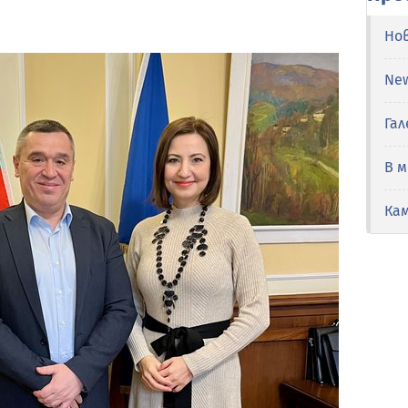
Но
Ne
Гал
В 
Ка