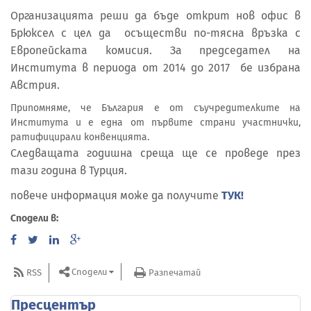
Организацията реши да бъде открит нов офис в
Брюксел с цел да осъществи по-тясна връзка с
Европейската комисия. За председател на
Института в периода от 2014 до 2017 бе избрана
Австрия.
Припомняме, че България е от съучредителките на
Института и е една от първите страни участнички,
ратифицирали конвенцията.
Следващата годишна среща ще се проведе през
тази година в Турция.
повече информация може да получите
ТУК!
Сподели в:
Сподели
RSS
Разпечатай
Пресцентър