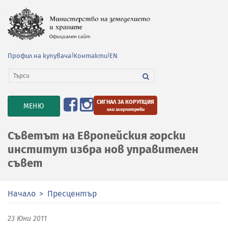
Профил на купувача
|
Контакти
|
EN
СИГНАЛ ЗА КОРУПЦИЯ
TOGGLE
МЕНЮ
или злоупотреби
NAVIGATION
Съветът на Европейския горски
институт избра нов управителен
съвет
Начало
Пресцентър
23 Юни 2011