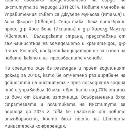
института за периода 2011-2014. Новите членове на
Управителния съвет са Джузепе Муньоза (Италия) и
Лиза Фьорсе (Швеция). Също така бяха преизбрани
проф. д-р Хосе Боне (Испания) и д-р Харолд Маузер
(Австрия). Българската страна, представяна от
зам.-министъра на земеделието и храните доц. д-р
Георги Костов, подкрепи кандидатурите за избор на
новите, както и на преизбраните членове.
На срещата още бе разгледан и приет годишният
доклад за 2010г., като бе отчетено разширяване на
дейността на института - през последната година
той е управлявал 10 млн. евро, като над 70% от тях
са били от външни източници. Осъвременени бяха
стратегията и политиката на Института за
периода до 2025 г. Това бе наложено от новите
отговорности, които бяха поети на Шестата
министерска конференция.