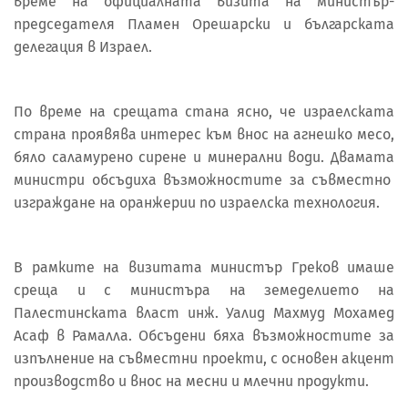
време на официалната визита на министър-
председателя Пламен Орешарски и българската
делегация в Израел.
По време на срещата стана ясно, че израелската
страна проявява интерес към внос на агнешко месо,
бяло саламурено сирене и минерални води. Двамата
министри обсъдиха възможностите за съвместно
изграждане на оранжерии по израелска технология.
В рамките на визитата министър Греков имаше
среща и с министъра на земеделието на
Палестинската власт инж. Уалид Махмуд Мохамед
Асаф в Рамалла. Обсъдени бяха възможностите за
изпълнение на съвместни проекти, с основен акцент
производство и внос на месни и млечни продукти.