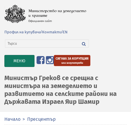
Профил на купувача
|
Контакти
|
EN
СИГНАЛ ЗА КОРУПЦИЯ
TOGGLE
МЕНЮ
или злоупотреби
NAVIGATION
Министър Греков се срещна с
министъра на земеделието и
развитието на селските райони на
Държавата Израел Яир Шамир
Начало
Пресцентър