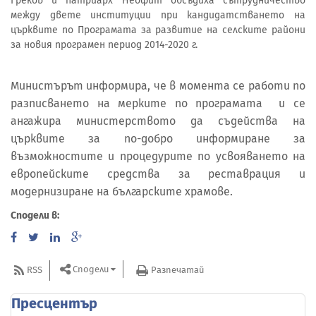
Греков и патриарх Неофит обсъдиха сътрудничество
между двете институции при кандидатстването на
църквите по Програмата за развитие на селските райони
за новия програмен период 2014-2020 г.
Министърът информира, че в момента се работи по
разписването на мерките по програмата и се
ангажира министерството да съдейства на
църквите за по-добро информиране за
възможностите и процедурите по усвояването на
европейските средства за реставрация и
модернизиране на българските храмове.
Сподели в:
Сподели
RSS
Разпечатай
Пресцентър