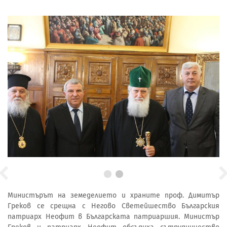
Министърът на земеделието и храните проф. Димитър
Греков се срещна с Негово Светейшество Българския
патриарх Неофит в Българската патриаршия. Министър