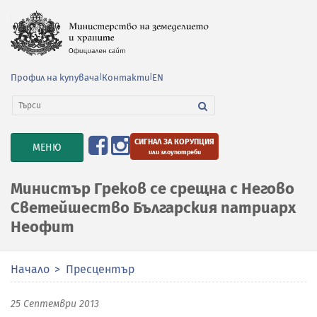
Профил на купувача
|
Контакти
|
EN
СИГНАЛ ЗА КОРУПЦИЯ
TOGGLE
МЕНЮ
или злоупотреби
NAVIGATION
Министър Греков се срещна с Негово
Светейшество Българския патриарх
Неофит
Начало
Пресцентър
25 Септември 2013