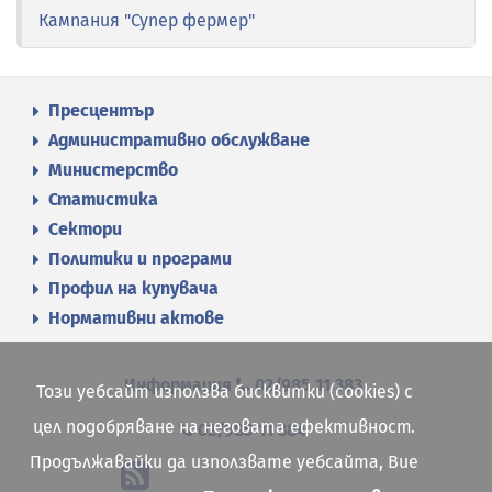
Кампания "Супер фермер"
Пресцентър
Административно обслужване
Министерство
Статистика
Сектори
Политики и програми
Профил на купувача
Нормативни актове
Информация
02/985 11 383
Този уебсайт използва бисквитки (cookies) с
цел подобряване на неговата ефективност.
02/985 11 384
Продължавайки да използвате уебсайта, Вие