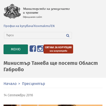
Профил на купувача
|
Контакти
|
EN
СИГНАЛ ЗА КОРУПЦИЯ
TOGGLE
МЕНЮ
или злоупотреби
NAVIGATION
Министър Танева ще посети Област
Габрово
Начало
Пресцентър
14 Септември 2016