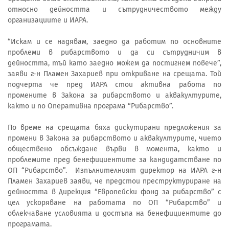
относно дейността и сътрудничеството между
организациите и ИАРА.
“Искам и се надявам, заедно да работим по основните
проблеми в рибарството и да си сътрудничим в
дейността, тъй като заедно можем да постигнем повече”,
заяви г-н Пламен Захариев при откриване на срещата. Той
подчерта че пред ИАРА стои активна работа по
промените в Закона за рибарството и аквакултурите,
както и по Оперативна програма “Рибарство”.
По време на срещата бяха дискутирани предложения за
промени в Закона за рибарството и аквакултурите, чието
обществено обсъждане върви в момента, както и
проблемите пред бенефициентите за кандидатстване по
ОП “Рибарство”. Изпълнителният директор на ИАРА г-н
Пламен Захариев заяви, че предстои преструктуриране на
дейността в Дирекция “Европейски фонд за рибарство” с
цел ускоряване на работата по ОП “Рибарство” и
облекчаване условията и достъпа на бенефициентите до
програмата.