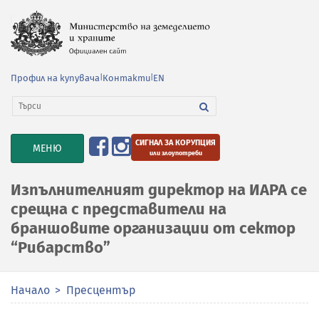
Профил на купувача
|
Контакти
|
EN
СИГНАЛ ЗА КОРУПЦИЯ
TOGGLE
МЕНЮ
или злоупотреби
NAVIGATION
Изпълнителният директор на ИАРА се
срещна с представители на
браншовите организации от сектор
“Рибарство”
Начало
Пресцентър