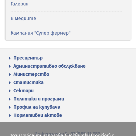
Галерия
В медиите
Кампания "Супер фермер"
Пресцентър
Административно обслужване
Министерство
Статистика
Сектори
Политики и програми
Профил на купувача
Нормативни актове
Информация
02/985 11 383
Този уебсайт използва бисквитки (cookies) с