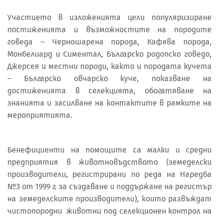
Участието в изложенията цели популяризиране
постиженията и възможностите на породите
говеда – Черношарена порода, Кафява порода,
Монбелиард и Симентал, Българско родопско говедо,
Джерсея и местни породи, както и породата кучета
– Българско овчарско куче, показване на
достиженията в селекцията, обогатяване на
знанията и засилване на контактите в рамките на
мероприятията.
Бенефициенти на помощите са малки и средни
предприятия в животновъдството (земеделски
производители, регистрирани по реда на Наредба
№3 от 1999 г. за създаване и поддържане на регистър
на земеделските производители), които развъждат
чистопородни животни под селекционен контрол на