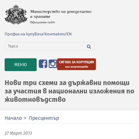
Профил на купувача
|
Контакти
|
EN
СИГНАЛ ЗА КОРУПЦИЯ
TOGGLE
МЕНЮ
или злоупотреби
NAVIGATION
Нови три схеми за държавни помощи
за участия в национални изложения по
животновъдство
Начало
Пресцентър
27 Март 2013