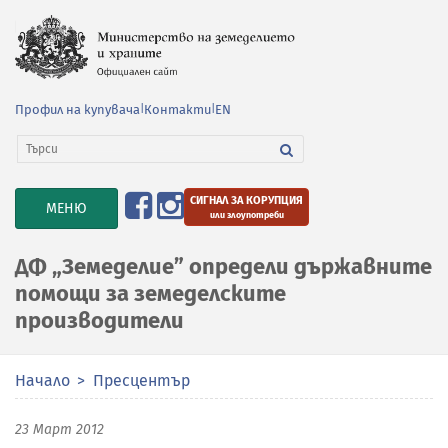
Профил на купувача
|
Контакти
|
EN
СИГНАЛ ЗА КОРУПЦИЯ
TOGGLE
МЕНЮ
или злоупотреби
NAVIGATION
ДФ „Земеделие” определи държавните
помощи за земеделските
производители
Начало
Пресцентър
23 Март 2012