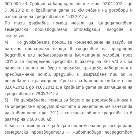
000 000 лв. Срокът за кандидатстване е от 02.04.2012 г. до
31.08.2012 г., а крайната дата за сключване на договори и
изплащане на средствата е 15.12.2012 г.
По тази държавна помощ могат да кандидатстват
земеделски производители отглеждащи плодове и
зеленчуци.
4) По държавната помощ за компенсиране на загуби за
напълно пропаднали площи в следствие на придродни
бедствия или неблагоприятни климатични условия, през
2011 г. са определени средства в размер на 730 473 лв. за
нанесени щети от бури с проливни дъждове, наводнения и
преовлажнени почви, градушки и измръзване при 60 %
покриване на разходите. Срокът за кандидатстване е от
02.04.2012 г. до 11.05.2012 г., а крайната дата за изплащане на
средствата е 29.05.2012 г.
5) По държавната помощ за водене на родословна книга и
за определяне продуктивността и генетичните качества
на животните, през 2012 г. се финансовите средства са в
размер на 2 500 000 лв.
Целта на помощта е да бъдат подпомогнати регистрирани
земеделски производители – животновъди посредством