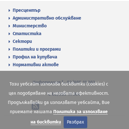
Пресцентър
Административно обслужване
Министерство
Статистика
Сектори
Политики и програми
Профил на купувача
Нормативни актове
Информация
02/985 11 383
Този уебсайт използва бисквитки (cookies) с
цел подобряване на неговата ефективност.
02/985 11 384
Продължавайки да използвате уебсайта, Вие
приемате нашата
Политика за използване
Site map
на бисквитки
Разбрах