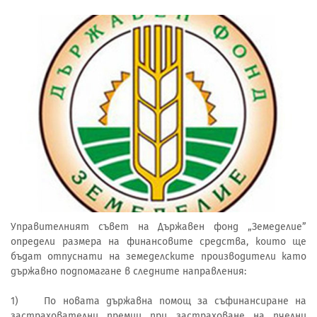
Управителният съвет на Държавен фонд „Земеделие”
определи размера на финансовите средства, които ще
бъдат отпуснати на земеделските производители като
държавно подпомагане в следните направления:
1) По новата държавна помощ за съфинансиране на
застрахователни премии при застраховане на пчелни