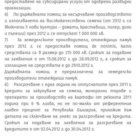
предоставяне на субсидирани услуги от одобрени развъдни
организации.
6) По държавната помощ за насърчаване производството
и използването на висококачествени семена (от 2012 г. са
включени 5 нови култури – домати, краставици, пипер, дини
и пъпеши) през 2012 г. се отпускат 1 000 000 лв.
7) За земеделските производители, отглеждащи памук
през 2012 г. се предоставя помощ de minimis, като
средствата са в размер до 215 000 лв. Срокът за подаване
на заявления е от 15.08.2012 г. до 28.09.2012 г., а срокът за
изплащане на средствата е до 29.10.2012 г.
Държавната помощ е предназначена за земеделски
производители отглеждащи памук.
8) Разсрочване с една година на отпуснатите през 2011 г.
кредити за закупуване на семена, минерални торове и
препарати за производство на картофи от реколта 2011
година при 6 % лихва, но не по-малко от референтния
лихвен процент за Република България, приложим към
датата на сключване на анекс за разсрочване на кредита.
Срокът за подаване на заявления за разсрочване на
кредитите е от 02.04.2012 г. до 30.04.2012 г.