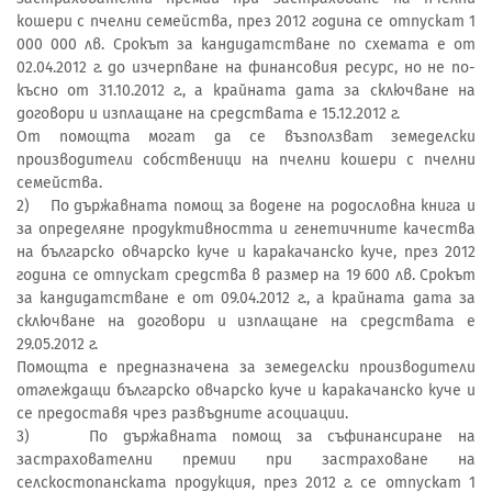
кошери с пчелни семейства, през 2012 година се отпускат 1
000 000 лв. Срокът за кандидатстване по схемата е от
02.04.2012 г. до изчерпване на финансовия ресурс, но не по-
късно от 31.10.2012 г., а крайната дата за сключване на
договори и изплащане на средствата е 15.12.2012 г.
Oт помощта могат да се възползват земеделски
производители собственици на пчелни кошери с пчелни
семейства.
2) По държавната помощ за водене на родословна книга и
за определяне продуктивността и генетичните качества
на българско овчарско куче и каракачанско куче, през 2012
година се отпускат средства в размер на 19 600 лв. Срокът
за кандидатстване е от 09.04.2012 г., а крайната дата за
сключване на договори и изплащане на средствата е
29.05.2012 г.
Помощта е предназначена за земеделски производители
отглеждащи българско овчарско куче и каракачанско куче и
се предоставя чрез развъдните асоциации.
3) По държавната помощ за съфинансиране на
застрахователни премии при застраховане на
селскостопанската продукция, през 2012 г. се отпускат 1