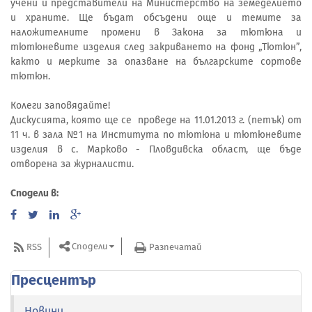
учени и представители на Министерство на земеделието
и храните. Ще бъдат обсъдени още и темите за
наложителните промени в Закона за тютюна и
тютюневите изделия след закриването на фонд „Тютюн”,
както и мерките за опазване на българските сортове
тютюн.
Колеги заповядайте!
Дискусията, която ще се проведе на 11.01.2013 г. (петък) от
11 ч. в зала №1 на Института по тютюна и тютюневите
изделия в с. Марково - Пловдивска област, ще бъде
отворена за журналисти.
Сподели в:
Сподели
RSS
Разпечатай
Пресцентър
Новини