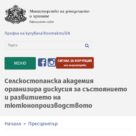
Профил на купувача
|
Контакти
|
EN
СИГНАЛ ЗА КОРУПЦИЯ
TOGGLE
МЕНЮ
или злоупотреби
NAVIGATION
Селскостопанска академия
организира дискусия за състоянието
и развитието на
тютюнопроизводството
Начало
Пресцентър