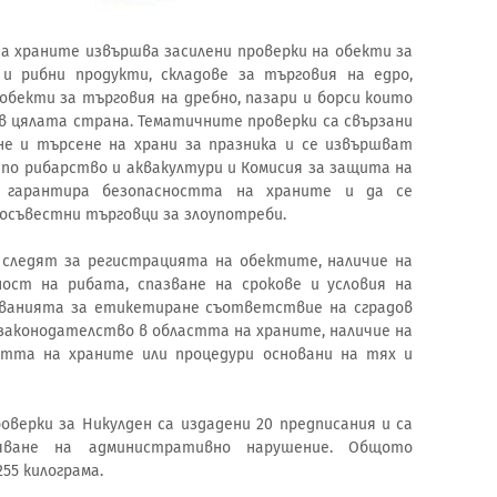
на храните извършва засилени проверки на обекти за
и рибни продукти, складове за търговия на едро,
обекти за търговия на дребно, пазари и борси които
 в цялата страна. Тематичните проверки са свързани
не и търсене на храни за празника и се извършват
по рибарство и аквакултури и Комисия за защита на
 гарантира безопасността на храните и да се
осъвестни търговци за злоупотреби.
следят за регистрацията на обектите, наличие на
ност на рибата, спазване на срокове и условия на
кванията за етикетиране съответствие на сградов
законодателство в областта на храните, наличие на
стта на храните или процедури основани на тях и
роверки за Никулден са издадени 20 предписания и са
яване на административно нарушение. Общото
55 килограма.