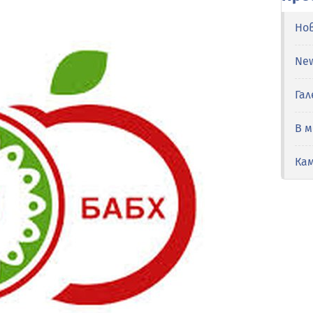
Но
Ne
Гал
В 
Ка