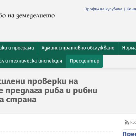
Профил на купувача
Кон
|
ки и програми
Административно обслужване
Норм
л и техническа инспекция
Пресцентър
силени проверки на
е предлага риба и рибни
а страна
RS
Пре