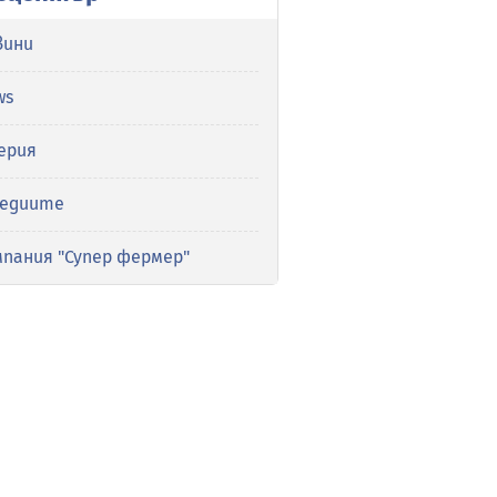
вини
ws
ерия
медиите
мпания "Супер фермер"