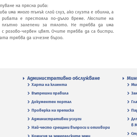
уване на прясна риба:
а има много тънък слой слуз, ако слузта е обилна, а
 рибата е престояла по-дълго време. Люспите на
 плътно залепени за тялото. Не трябва да има
 с розово-червен цвят. Очите трябва да са бистри.
ата трябва да изчезне бързо.
Административно обслужване
Мин
Харта на клиента
Ми
Вътрешни правила
За
Документен портал
Гл
Проверка на преписка
Па
Административни услуги
Дл
в 
Най-често срещани въпроси и отговори
Ст
Комисия за земеделските земи