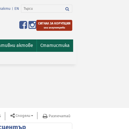
такти
EN
|
СИГНАЛ ЗА КОРУПЦИЯ
или злоупотреби
ативни актове
Статистика
Сподели
S
Разпечатай
сцентър