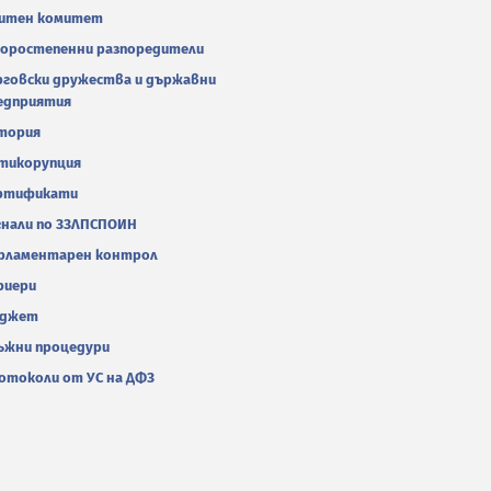
итен комитет
оростепенни разпоредители
рговски дружества и държавни
едприятия
тория
тикорупция
ртификати
гнали по ЗЗЛПСПОИН
рламентарен контрол
риери
джет
ъжни процедури
отоколи от УС на ДФЗ