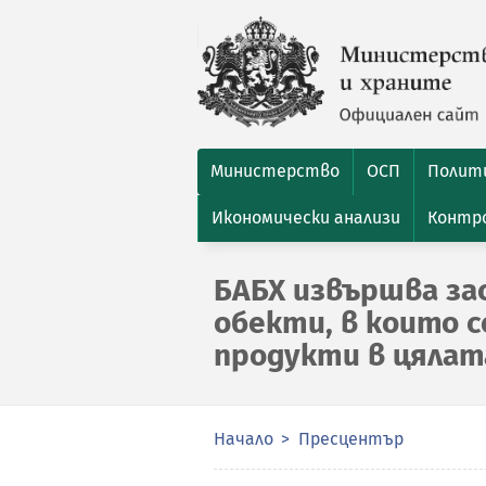
Министерство
ОСП
Полити
Икономически анализи
Контро
БАБХ извършва за
обекти, в които с
продукти в цялат
Начало
Пресцентър