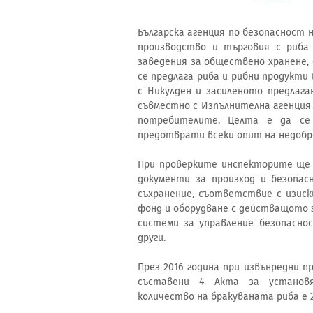
Българска агенция по безопасност 
производство и търговия с риба 
заведения за обществено хранене, 
се предлага риба и рибни продукти
с Никулден и засиленото предлага
съвместно с Изпълнителна агенция 
потребителите. Целта е да се
предотврати всеки опит на недобр
При проверките инспекторите ще 
документи за произход и безопас
съхранение, съответствие с изис
фонд и оборудване с действащото 
системи за управление безопасно
други.
През 2016 година при извънредни п
съставени 4 Акта за установ
количество на бракуваната риба е 2