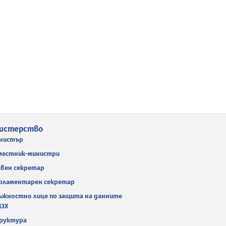
истерство
нистър
местник-министри
авен секретар
рламентарен секретар
ъжностно лице по защита на данните
МЗХ
руктура