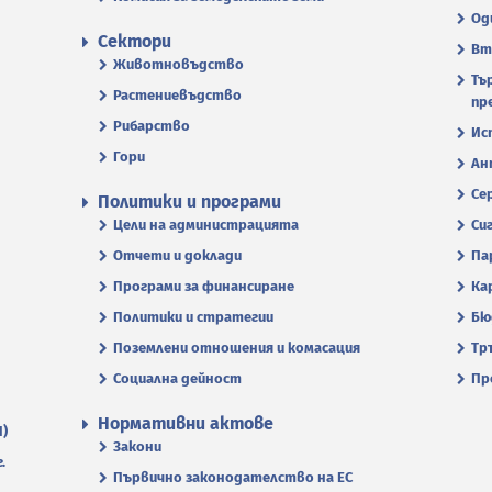
Од
Сектори
Вт
Животновъдство
Тъ
Растениевъдство
пр
Рибарство
Ис
Гори
Ан
Се
Политики и програми
Цели на администрацията
Си
Отчети и доклади
Па
Програми за финансиране
Ка
Политики и стратегии
Бю
Поземлени отношения и комасация
Тр
Социална дейност
Пр
Нормативни актове
П)
Закони
.
Първично законодателство на ЕС