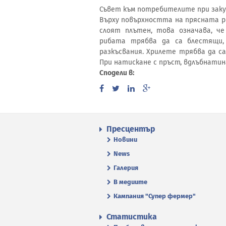
Съвет към потребителите при закуп
Върху повърхността на прясната риб
слоят плътен, това означава, че
рибата трябва да са блестящи,
разкъсвания. Хрилете трябва да са
При натискане с пръст, вдлъбнатин
Сподели в:
Пресцентър
Новини
News
Галерия
В медиите
Кампания "Супер фермер"
Статистика