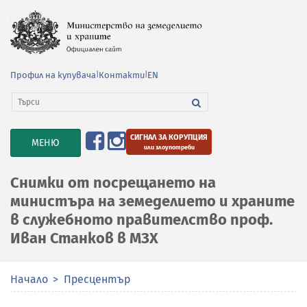
Профил на купувача
|
Контакти
|
EN
СИГНАЛ ЗА КОРУПЦИЯ
TOGGLE
МЕНЮ
или злоупотреби
NAVIGATION
Снимки от посрещането на
министъра на земеделието и храните
в служебното правителство проф.
Иван Станков в МЗХ
Начало
Пресцентър