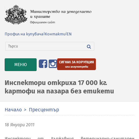
Профил на купувача
|
Контакти
|
EN
СИГНАЛ ЗА КОРУПЦИЯ
TOGGLE
МЕНЮ
или злоупотреби
NAVIGATION
Инспектори откриха 17 000 кг.
картофи на пазара без етикети
Начало
Пресцентър
18 Януари 2011
Инспектори от Държавния ветеринарно-санитарен