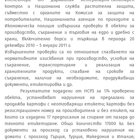
контрол и Национална служба растителна защита,
съвместно с органите на Комисия за защита на
потребителите, Националната агенция по приходите и
Икономическа полиция извършиха проверки в обекти за
производство, съхранение и търговия на едро и дребно с
храни, включително борси и тържища в периода 20
декември 2010 – 5 януари 2011 г.
Извършените проверки са по отношение спазването на
нормативните изисквания при производство, условия на
съхранение, транспортиране и реализация на
хранителните продукти, спазване на срокове за
съхранение, наличие на необходимите, придружаващи
документи, етикетировка и др.
Резултатите подадени от НСРЗ за 174 проверени
обекта, установяват нарушения на предлагани за
продажба картофи с неотговарящи етикети; картофи без
регистрационен номер на производителя и без етикет, на
които са издадени 17 предписания за спиране от пазара до
тяхното етикетиране. Общо количество 17000 кг. Без
документи за произход са установени нарушения на:
домати с произход Гърция, Турция, Македония и Италия;