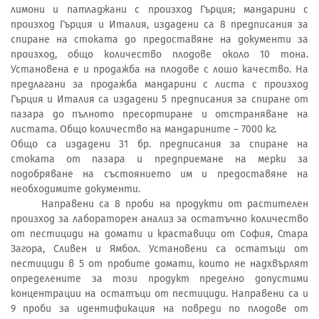
лимони и патладжани с произход Гърция; мандарини с
произход Гърция и Италия, издадени са 8 предписания за
спиране на стоката до предоставяне на документи за
произход, общо количество плодове около 10 тона.
Установенa e и продажба на плодове с лошо качество. На
предлагани за продажба мандарини с листа с произход
Гърция и Италия са издадени 5 предписания за спиране от
пазара до пълното пресортиране и отстраняване на
листата. Общо количество на мандарините – 7000 кг.
Общо са издадени 31 бр. предписания за спиране на
стоката от пазара и предприемане на мерки за
подобряване на състоянието им и предоставяне на
необходимите документи.
Направени са 8 проби на продукти от растителен
произход за лабораторен анализ за остатъчно количество
от пестициди на домати и краставици от София, Стара
Загора, Сливен и Ямбол. Установени са остатъци от
пестициди в 5 от пробите домати, които не надхвърлят
определените за този продукт пределно допустими
концентрации на остатъци от пестициди. Направени са и
9 проби за идентификация на повреди по плодове от