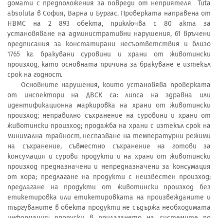
домати с предположения за повреди от неприятеля Tuta
absoluta в София, Варна и Бургас. Проверката направена от
НВМС на 2 893 обекта, приключва с 80 акта за
установяване на административни нарушения, 61 връчени
предписания за констатирани несъответствия и близо
1765 кг. бракувани суровини и храни от животински
произход, като основната причина за бракуване е изтекъл
срок на годност.
Основните нарушения, които установява проверката
от инспектори на ДВСК са: липса на здравна или
идентификационна маркировка на храни от животински
произход; неправилно съхранение на суровини и храни от
животински произход; продажба на храни с изтекъл срок на
минимална трайност, неспазване на температурни режими
на съхранение, съвместно съхранение на готови за
консумация и сурови продукти и на храни от животински
произход предназначени и непредназначени за консумация
от хора; предлагане на продукти с неизвестен произход;
предлагане на продукти от животински произход без
етикетировка или етикетировката на произвежданите и
търгуваните в обекта продукти не съдържа необходимата
информация; пропуски в прилагането на системите по