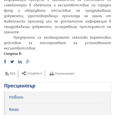
самоконтрол в обектите и несъответствие по сграден
фонд и оборудване; отсъствие на придружаващи
документи, удостоверяващи произхода на храни от
животински произход или не достатъчна информация в
придружаващи документи, осигуряваща проследимост на
храните.
Предприети са необходимите законови корективни
действия за отстраняване на установените
несъответствия.
Сподели в:
Сподели
RSS
Разпечатай
Пресцентър
Новини
News