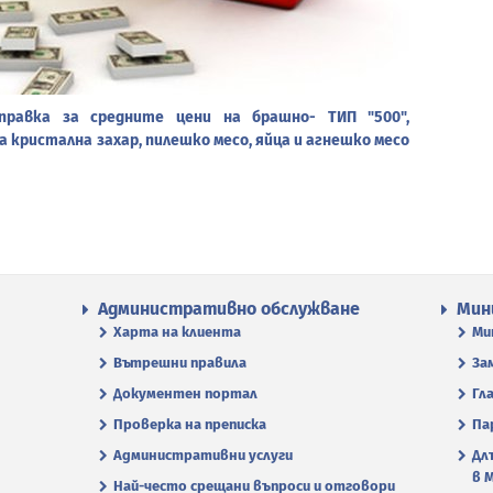
правка за средните цени на брашно- ТИП "500",
а кристална захар, пилешко месо, яйца и агнешко месо
Административно обслужване
Мин
Харта на клиента
Ми
Вътрешни правила
За
Документен портал
Гл
Проверка на преписка
Па
Административни услуги
Дл
в 
Най-често срещани въпроси и отговори