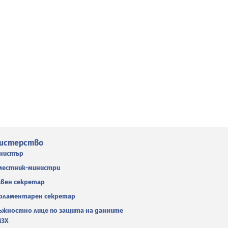
истерство
нистър
местник-министри
авен секретар
рламентарен секретар
ъжностно лице по защита на данните
МЗХ