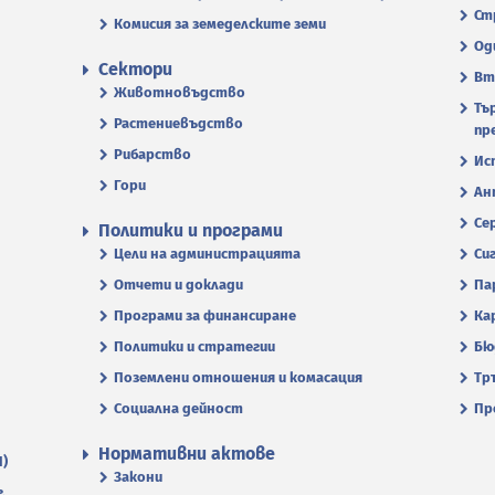
Ст
Комисия за земеделските земи
Од
Сектори
Вт
Животновъдство
Тъ
Растениевъдство
пр
Рибарство
Ис
Гори
Ан
Се
Политики и програми
Цели на администрацията
Си
Отчети и доклади
Па
Програми за финансиране
Ка
Политики и стратегии
Бю
Поземлени отношения и комасация
Тр
Социална дейност
Пр
Нормативни актове
П)
Закони
.