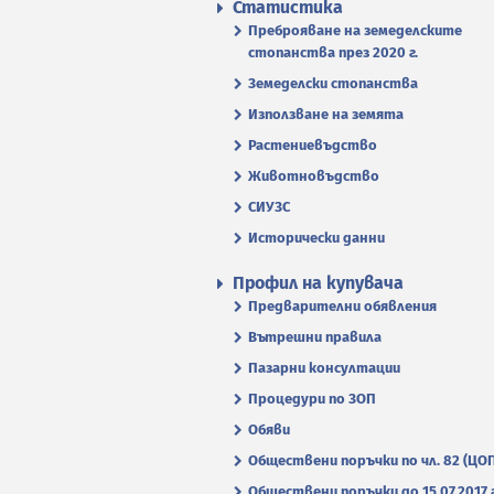
Статистика
Преброяване на земеделските
стопанства през 2020 г.
Земеделски стопанства
Използване на земята
Растениевъдство
Животновъдство
СИУЗС
Исторически данни
Профил на купувача
Предварителни обявления
Вътрешни правила
Пазарни консултации
Процедури по ЗОП
Обяви
Обществени поръчки по чл. 82 (ЦО
Обществени поръчки до 15.07.2017 г