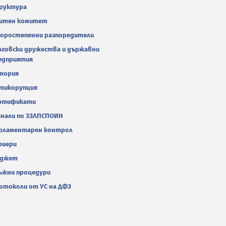
руктура
итен комитет
оростепенни разпоредители
рговски дружества и държавни
едприятия
тория
тикорупция
ртификати
гнали по ЗЗЛПСПОИН
рламентарен контрол
риери
джет
ъжни процедури
отоколи от УС на ДФЗ