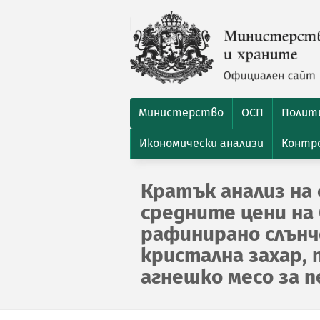
Министерство
ОСП
Полити
Икономически анализи
Контро
Кратък анализ на 
средните цени на 
рафинирано слънчо
кристална захар, 
агнешко месо за пе