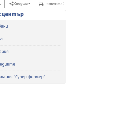
Сподели
S
Разпечатай
сцентър
вини
ws
ерия
медиите
мпания "Супер фермер"