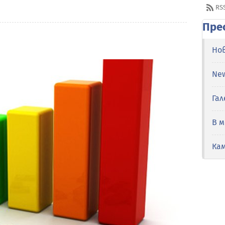
RS
Пре
Но
Ne
Гал
В 
Ка