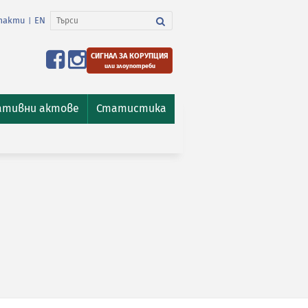
такти
EN
|
СИГНАЛ ЗА КОРУПЦИЯ
или злоупотреби
ативни актове
Статистика