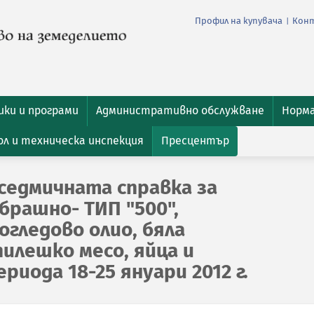
Профил на купувача
Кон
|
ки и програми
Административно обслужване
Норм
л и техническа инспекция
Пресцентър
седмичната справка за
брашно- ТИП "500",
гледово олио, бяла
пилешко месо, яйца и
риода 18-25 януари 2012 г.