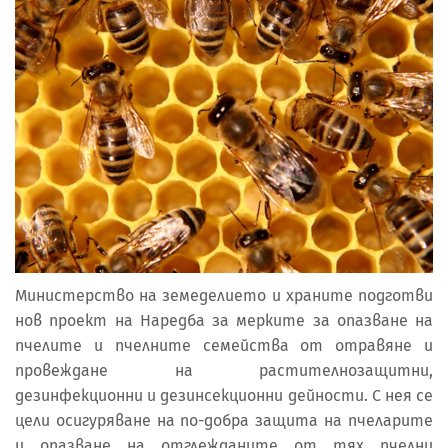
Министерство на земеделието и храните подготви
нов проект на Наредба за мерките за опазване на
пчелите и пчелните семейства от отравяне и
провеждане на растителнозащитни,
дезинфекционни и дезинсекционни дейности. С нея се
цели осигуряване на по-добра защита на пчеларите
и опазване на отглежданите от тях пчелни