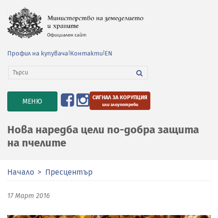
Профил на купувача
|
Контакти
|
EN
СИГНАЛ ЗА КОРУПЦИЯ
TOGGLE
МЕНЮ
или злоупотреби
NAVIGATION
Нова наредба цели по-добра защита
на пчелите
Начало
Пресцентър
17 Март 2016