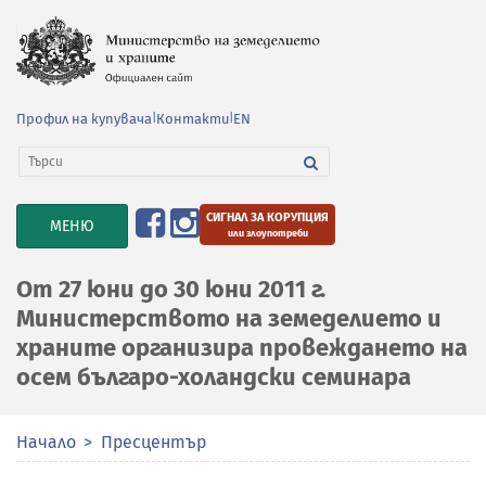
Профил на купувача
|
Контакти
|
EN
СИГНАЛ ЗА КОРУПЦИЯ
TOGGLE
МЕНЮ
или злоупотреби
NAVIGATION
От 27 юни до 30 юни 2011 г.
Министерството на земеделието и
храните организира провеждането на
осем българо-холандски семинара
Начало
Пресцентър