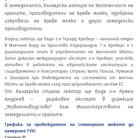
в земеделието, Българска агенция по безопасност на
храните, производители на краве мляко, одобрени
изкупвачи на краве мляко и други земеделски
производители.
Водещ лектор ще бъде г-н Герард Креберс – началник отдел
в Млечния борд на Кралство Нидерландия. Г-н Креберс е с
дългогодишен опит в управлението на млечните квоти.
Като доказан международен експерт г-н Креберс участва
активно в работата на европейските институции и
същевременно е консултирал страни като Полша, Румъния
и България при въвеждането на системата от млечни
квоти за краве мляко след присъединяването им към ЕС.
От българска страна лектор ще бъде г-н Румен
Андреев – държавен експерт в дирекция
„Животновъдство” към Министерството на
земеделието и храните.
Графика за провеждането на семинарите можете да
намерите ТУК!
Сподели в: