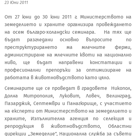
23 Юни 2011
От 27 юни до 30 юни 2011 г. Министерството на
земеделието и храните организира провеждането
на осем българо-холандски семинара. На тях ще
бъдат разгледани основно въпросите по
преструктурирането ма млечните ферми,
администриране на млечните квоти на национално
ниво, ще бъдат направени констатации и
професионални препоръки за оптимизиране на
работата в животновъдството като цяло.
Семинарите ще се проведат в градовете Никопол,
Долна Митрополия, Луковит, Ловеч, Велинград,
Пазарджик, Септември и Панагюрище, с участието
на експерти от Министерството на земеделието и
храните, Изпълнителна агенция по селекция и
репродукция в животновъдството, Областни
дирекции ,,Земеделие”, Национална служба за съвети