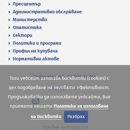
Пресцентър
Административно обслужване
Министерство
Статистика
Сектори
Политики и програми
Профил на купувача
Нормативни актове
Информация
02/985 11 383
Този уебсайт използва бисквитки (cookies) с
цел подобряване на неговата ефективност.
02/985 11 384
Продължавайки да използвате уебсайта, Вие
приемате нашата
Политика за използване
на бисквитки
Разбрах
Карта на сайта
Правна информация