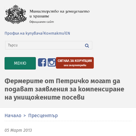
Профил на купувача
|
Контакти
|
EN
СИГНАЛ ЗА КОРУПЦИЯ
TOGGLE
МЕНЮ
или злоупотреби
NAVIGATION
Фермерите от Петричко могат да
подават заявления за компенсиране
на унищожените посеви
Начало
Пресцентър
05 Март 2013