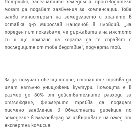
Петричко, засегнатите земеделски производители
могат да подават заявления за компенсации. Това
заяви министърът на земеделието и храните в
оставка д-р Мирослав Найденов в Пловдив. „За
пореден път показваме, че държавата е на мястото
си и ще помогне на хората да се справят с
последиците от това бедствие”, подчерта той.
За да получат обезщетение, стопаните трябва да
имат напълно унищожени култури. Помощта е в
размер до 80% от действителните разходи за
отглеждане, Фермерите трябва да подадат
писмено заявление в Областната дирекция по
земеделие в Благоевград за извършване на оглед от
експертна комисия.