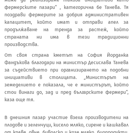
фермерските пазари“ , категорична бе Танева. Тя
поздрави фермерите за добрия административен
капацитет, който имат и отправи апел за
продължаване на тренда за растеж, който
страната ни има в тези традиционни
производства.
От своя страна кметът на София Йорданка
Фандъкова благодари на министър Десислава Танева
за съдействието при организирането на подобни
инициативи в столицата. „Министърът на
земеделието е показала, че е министърът, който
стои винаги до, зад и пред българските фермери“,
каза още тя.
В днешния пазар участие взеха производители на
плодове и зеленчуци, кисело мляко, сирене и кашкавал
от краве, овче, биволско и козе мляко, биопродукти,