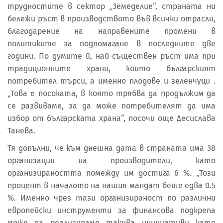
трудностите в сектор „Земеделие“, страната ни
бележи ръст в производството във всички отрасли,
благодарение на направените промени в
политиките за подпомагане в последните две
години. По думите й, най-съществен ръст има при
традиционните храни, които българският
потребител търси, а именно плодове и зеленчуци .
„Това е посоката, в която трябва да продължим да
се развиваме, за да може потребителят да има
избор от българската храна“, посочи още Десислава
Танева.
Тя допълни, че към днешна дата в страната има 38
организации на производители, като
организираността помежду им достига 6 %. „Този
процент в началото на нашия мандат беше едва 0.5
%. Именно чрез тази организираност по различни
европейски инструменти за финансова подкрепа
може да реализираме такива инициативи като