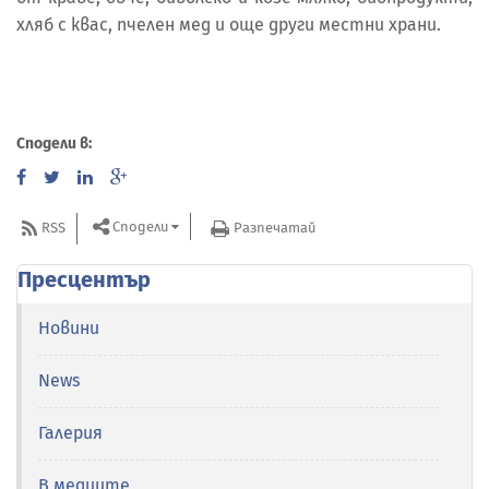
хляб с квас, пчелен мед и още други местни храни.
Сподели в:
Сподели
RSS
Разпечатай
Пресцентър
Новини
News
Галерия
В медиите