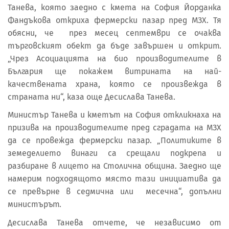
Танева, която заедно с кмета на София Йорданка
Фандъкова откриха фермерски пазар пред МЗХ. Тя
обясни, че през месец септември се очаква
търговският обект да бъде завършен и открит.
„Чрез Асоциацията на био производителите в
България ще покажем витрината на най-
качествената храна, която се произвежда в
страната ни“, каза още Десислава Танева.
Министър Танева и кметът на София откликнаха на
призива на производителите пред сградата на МЗХ
да се провежда фермерски пазар. „Политиките в
земеделието винаги са срещали подкрепа и
разбиране в лицето на Столична община. Заедно ще
намерим подходящото място тази инициатива да
се превърне в седмична или месечна“, допълни
министърът.
Десислава Танева отчете, че независимо от