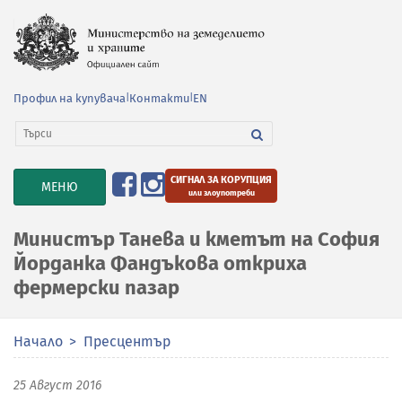
Профил на купувача
|
Контакти
|
EN
СИГНАЛ ЗА КОРУПЦИЯ
TOGGLE
МЕНЮ
или злоупотреби
NAVIGATION
Министър Танева и кметът на София
Йорданка Фандъкова откриха
фермерски пазар
Начало
Пресцентър
25 Август 2016