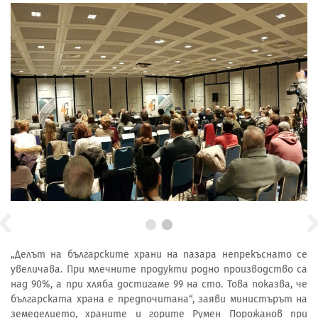
„Делът на българските храни на пазара непрекъснато се
увеличава. При млечните продукти родно производство са
над 90%, а при хляба достигаме 99 на сто. Това показва, че
българската храна е предпочитана“, заяви министърът на
земеделието, храните и горите Румен Порожанов при