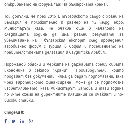
откриването на форума “Да! На българската храна”.
Той допълни, че през 2016 г. търговското салдо с храни на
България е положително в размер на 1,2 млрд. евро.
Министърът каза, че очаква още в началото на
следващата година да има реални резултати за
увеличаване на българския експорт след проведения
агробизнес форум с Турция в София и посещението на
правителствената делегация в Саудитска Арабия.
Порожанов обясни и мерките на държавата срещу сивата
икономика в сектор “Храни”. Производители, които
продават без документи няма да бъдат подпомагани. Така
чрез европейското финансиране може да се подпомогне
изсветляването, каза министърът. Затова и тази година
по 8-те схеми на директните плащания се очакват и по-
високи ставки.
Сподели в: