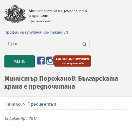
Профил на купувача
|
Контакти
|
EN
СИГНАЛ ЗА КОРУПЦИЯ
TOGGLE
МЕНЮ
или злоупотреби
NAVIGATION
Министър Порожанов: Българската
храна е предпочитана
Начало
Пресцентър
13 Декември 2017