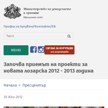
Профил на купувача
|
Контакти
|
EN
СИГНАЛ ЗА КОРУПЦИЯ
TOGGLE
МЕНЮ
или злоупотреби
NAVIGATION
Започва приемът на проекти за
новата лозарска 2012 - 2013 година
Начало
Пресцентър
30 Юли 2012