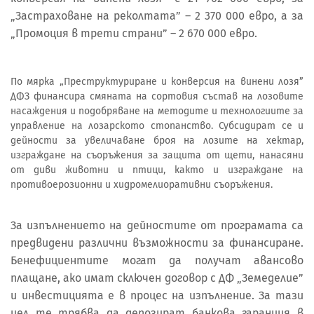
„Застраховане на реколтата” – 2 370 000 евро, а за
„Промоция в трети страни” – 2 670 000 евро.
По мярка „Преструктуриране и конверсия на винени лозя”
ДФЗ финансира смяната на сортовия състав на лозовите
насаждения и подобряване на методите и технологиите за
управление на лозарското стопанство. Субсидират се и
дейности за увеличаване броя на лозите на хектар,
изграждане на съоръжения за защита от щети, нанасяни
от диви животни и птици, както и изграждане на
противоерозионни и хидромелиоративни съоръжения.
За изпълнението на дейностите от програмата са
предвидени различни възможности за финансиране.
Бенефициентите могат да получат авансово
плащане, ако имат сключен договор с ДФ „Земеделие”
и инвестицията е в процес на изпълнение. За тази
цел те трябва да депозират банкова гаранция в