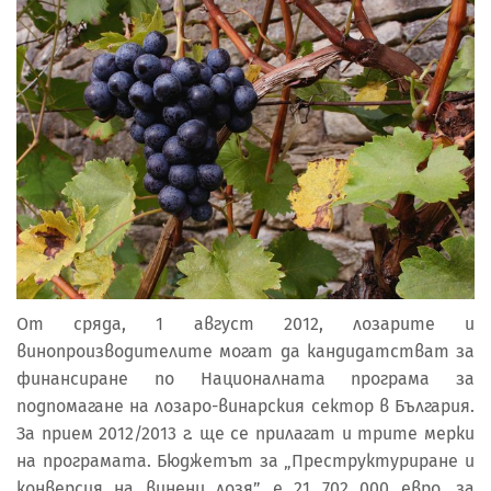
От сряда, 1 август 2012, лозарите и
винопроизводителите могат да кандидатстват за
финансиране по Националната програма за
подпомагане на лозаро-винарския сектор в България.
За прием 2012/2013 г. ще се прилагат и трите мерки
на програмата. Бюджетът за „Преструктуриране и
конверсия на винени лозя” е 21 702 000 евро, за