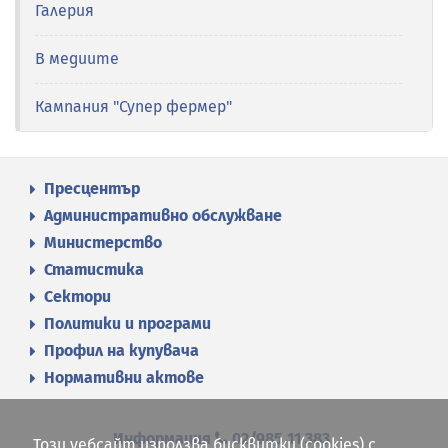
Галерия
В медиите
Кампания "Супер фермер"
Пресцентър
Административно обслужване
Министерство
Статистика
Сектори
Политики и програми
Профил на купувача
Нормативни актове
Информация
02/985 11 383
Този уебсайт използва бисквитки (cookies) с