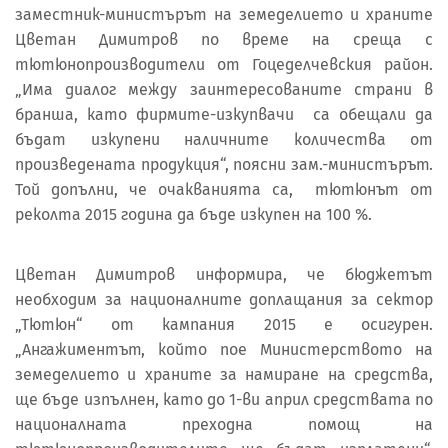
заместник-министърът на земеделието и храните
Цветан Димитров по време на среща с
тютюнопроизводители от Гоцеделчевския район.
„Има диалог между заинтересованите страни в
бранша, като фирмите-изкупвачи са обещали да
бъдат изкупени наличните количества от
произведената продукция“, поясни зам.-министърът.
Той допълни, че очакванията са, тютюнът от
реколта 2015 година да бъде изкупен на 100 %.
Цветан Димитров информира, че бюджетът
необходим за националните доплащания за сектор
„Тютюн“ от кампания 2015 е осигурен.
„Ангажиментът, който пое Министерството на
земеделието и храните за намиране на средства,
ще бъде изпълнен, като до 1-ви април средствата по
националната преходна помощ на