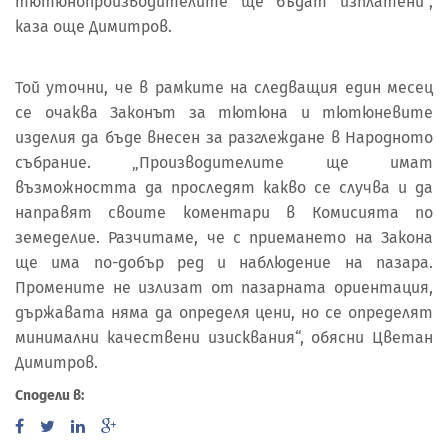
тютюнопроизводителите ще бъдат изплатени“,
каза още Димитров.
Той уточни, че в рамките на следващия един месец
се очаква Законът за тютюна и тютюневите
изделия да бъде внесен за разглеждане в Народното
събрание. „Производителите ще имат
възможността да проследят какво се случва и да
направят своите коментари в Комисията по
земеделие. Разчитаме, че с приемането на Закона
ще има по-добър ред и наблюдение на пазара.
Промените не излизат от пазарната ориентация,
държавата няма да определя цени, но се определят
минимални качествени изисквания“, обясни Цветан
Димитров.
Сподели в: