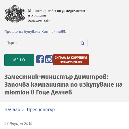
Профил на купувача
|
Контакти
|
EN
СИГНАЛ ЗА КОРУПЦИЯ
TOGGLE
МЕНЮ
или злоупотреби
NAVIGATION
Заместник-министър Димитров:
Започва кампанията по изкупуване на
тютюн в Гоце Делчев
Начало
Пресцентър
07 Януари 2016