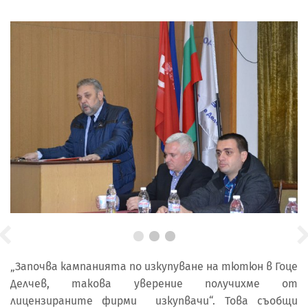
„Започва кампанията по изкупуване на тютюн в Гоце
Делчев, такова уверение получихме от
лицензираните фирми изкупвачи“. Това съобщи