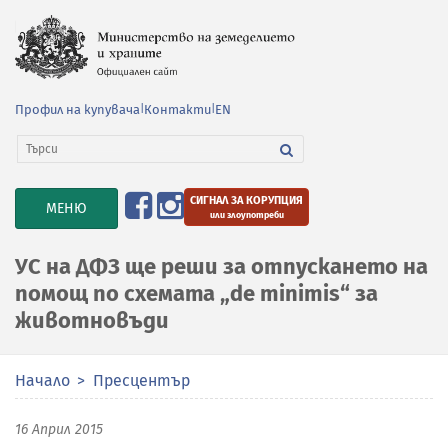
Профил на купувача
|
Контакти
|
EN
СИГНАЛ ЗА КОРУПЦИЯ
TOGGLE
МЕНЮ
или злоупотреби
NAVIGATION
УС на ДФЗ ще реши за отпускането на
помощ по схемата „de minimis“ за
животновъди
Начало
Пресцентър
16 Април 2015