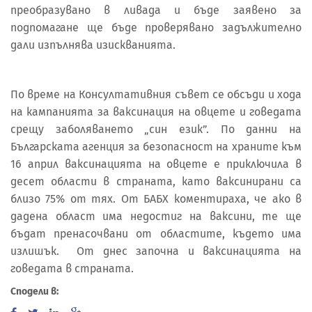
преобразувано в ливада и бъде заявено за
подпомагане ще бъде проверявано задължително
дали изпълнява изискванията.
По време на Консултативния съвет се обсъди и хода
на кампанията за ваксинация на овцете и говедата
срещу заболяването „син език”. По данни на
Българската агенция за безопасност на храните към
16 април ваксинацията на овцете е приключила в
десет области в страната, като ваксинирани са
близо 75% от тях. От БАБХ коментираха, че ако в
дадена област има недостиг на ваксини, те ще
бъдат пренасочвани от областите, където има
излишък. От днес започна и ваксинацията на
говедата в страната.
Сподели в: