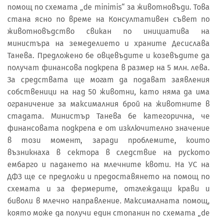
помощ по схемата „de minimis“ за животновъди. Това
стана ясно по време на Консултативен съвет по
животновъдство свикан по инициатива на
министъра на земеделието и храните Десислава
Танева. Предложено бе овцевъдите и козевъдите да
получат финансова подкрепа в размер на 5 млн. лева.
За средствата ще могат да подават заявления
собственици на над 50 животни, като няма да има
ограничение за максималния брой на животните в
стадата. Министър Танева бе категорична, че
финансовата подкрепа е от изключително значение
в този момент, заради проблемите, които
възникнаха в сектора в следствие на руското
ембарго и падането на млечните квоти. На УС на
ДФЗ ще се предложи и предоставянето на помощ по
схемата и за фермерите, отглеждащи крави и
биволи в млечно направление. Максималната помощ,
която може да получи един стопанин по схемата „de