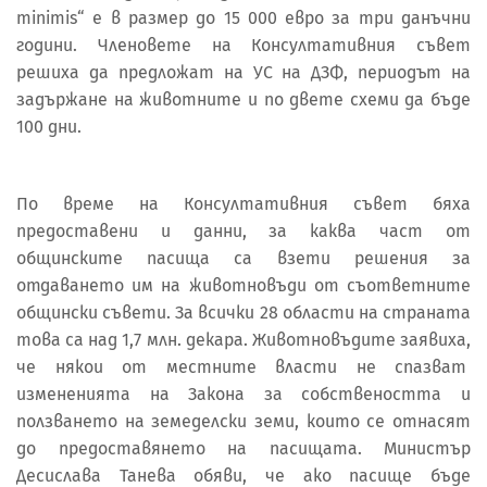
minimis“ е в размер до 15 000 евро за три данъчни
години. Членовете на Консултативния съвет
решиха да предложат на УС на ДЗФ, периодът на
задържане на животните и по двете схеми да бъде
100 дни.
По време на Консултативния съвет бяха
предоставени и данни, за каква част от
общинските пасища са взети решения за
отдаването им на животновъди от съответните
общински съвети. За всички 28 области на страната
това са над 1,7 млн. декара. Животновъдите заявиха,
че някои от местните власти не спазват
измененията на Закона за собствеността и
ползването на земеделски земи, които се отнасят
до предоставянето на пасищата. Министър
Десислава Танева обяви, че ако пасище бъде