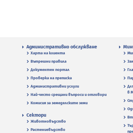
Административно обслужване
Мин
Харта на клиента
Ми
Вътрешни правила
За
Документен портал
Гл
Проверка на преписка
Па
Административни услуги
Дл
в 
Най-често срещани въпроси и отговори
Ст
Комисия за земеделските земи
Од
Сектори
Вт
Животновъдство
Тъ
Растениевъдство
пр