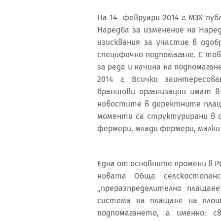
На 14 февруари 2014 г. МЗХ п
Наредба за изменение на Наред
изисквания за участие в одоб
специфично подпомагане. С то
за реда и начина на подпомага
2014 г. Всички заинтересов
браншови организации имат 
новостите в директните плащ
моменти са структурирани в с
фермери, млади фермери, малк
Една от основните промени в 
новата Обща селскостопан
„преразпределително плащан
система на плащане на площ
подпомагането, а именно: с