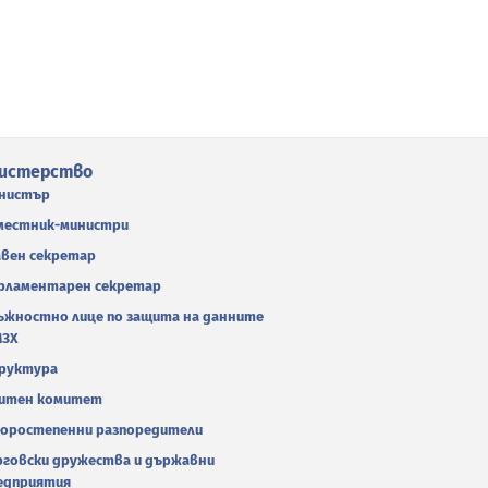
истерство
нистър
местник-министри
авен секретар
рламентарен секретар
ъжностно лице по защита на данните
МЗХ
руктура
итен комитет
оростепенни разпоредители
рговски дружества и държавни
едприятия