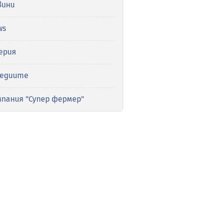
вини
ws
ерия
медиите
мпания "Супер фермер"