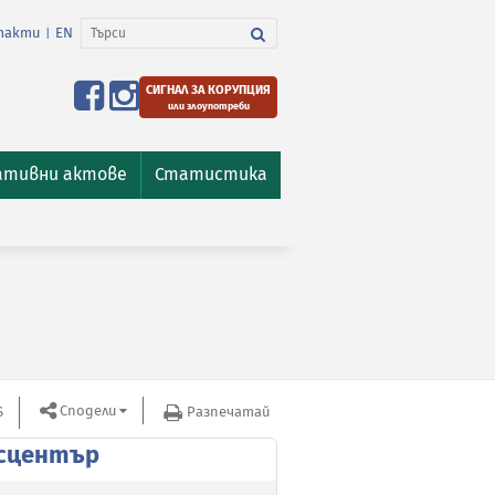
такти
EN
|
СИГНАЛ ЗА КОРУПЦИЯ
или злоупотреби
ативни актове
Статистика
Сподели
S
Разпечатай
сцентър