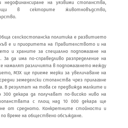
 недофинансиране на уязвими стопанства,
ощи в секторите животновъдство,
арство.
Обща селскостопанска политика е развитието
къв е и приоритета на Правителството и на
ето и храните за специално подпомагане на
 За да има по-справедливо разпределение на
 се намалят различията в подпомагането между
ето, МЗХ ще приеме мерки за увеличаване на
средни земеделски стопанства чрез прилагане
а. В резултат на това се предвижда малките и
 300 декара да получават по-високо ниво на
топанствата с площ над 10 000 декара ще
гане от средното. Конкретните стойности и
по време на обществено обсъждане.