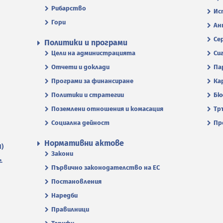
Рибарство
Ис
Гори
Ан
Се
Политики и програми
Цели на администрацията
Си
Отчети и доклади
Па
Програми за финансиране
Ка
Политики и стратегии
Бю
Поземлени отношения и комасация
Тр
Социална дейност
Пр
Нормативни актове
П)
Закони
.
Първично законодателство на ЕС
Постановления
Наредби
Правилници