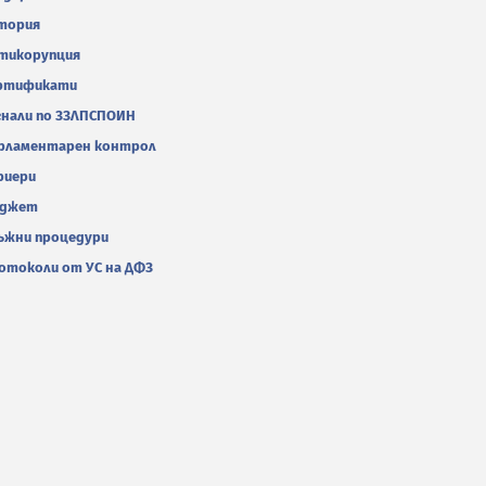
тория
тикорупция
ртификати
гнали по ЗЗЛПСПОИН
рламентарен контрол
риери
джет
ъжни процедури
отоколи от УС на ДФЗ