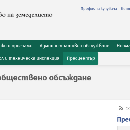
Профил на купувача
Кон
|
ки и програми
Административно обслужване
Норм
л и техническа инспекция
Пресцентър
 обществено обсъждане
RS
Пре