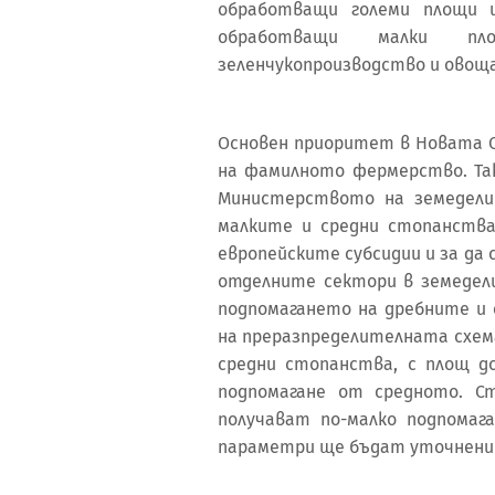
обработващи големи площи и
обработващи малки пл
зеленчукопроизводство и овощ
Основен приоритет в Новата 
на фамилното фермерство. Та
Министерството на земедели
малките и средни стопанства.
европейските субсидии и за да
отделните сектори в земедели
подпомагането на дребните и 
на преразпределителната схем
средни стопанства, с площ до
подпомагане от средното. С
получават по-малко подпома
параметри ще бъдат уточнени 