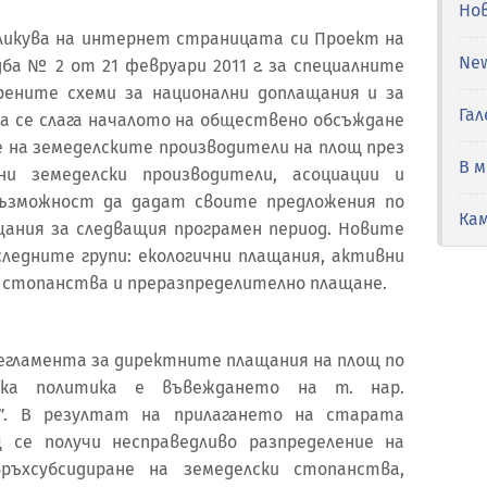
Но
убликува на интернет страницата си Проект на
Ne
ба № 2 от 21 февруари 2011 г. за специалните
рените схеми за национални доплащания и за
Гал
ва се слага началото на обществено обсъждане
не на земеделските производители на площ през
В 
ани земеделски производители, асоциации и
възможност да дадат своите предложения по
Ка
ания за следващия програмен период. Новите
ледните групи: екологични плащания, активни
и стопанства и преразпределително плащане.
Регламента за директните плащания на площ по
ска политика е въвеждането на т. нар.
е”. В резултат на прилагането на старата
 се получи несправедливо разпределение на
връхсубсидиране на земеделски стопанства,