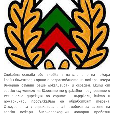
Спокойна остава обстановката на мястото на пожара
край Свиленград Спряно е разрастването на пожара. Вчера
вечерта огънят беше локализиран и ограден. Екипи от
горски служители на Югоизточно държавно предприятие и
Регионална дирекция по горите – Кърджали, както и
пожарникари продължават да обработват терена.
Осигурени са специализирани автомобили за гасене на
горски пожари, високопроходими моторни превозни