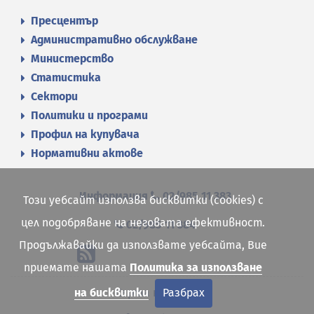
Пресцентър
Административно обслужване
Министерство
Статистика
Сектори
Политики и програми
Профил на купувача
Нормативни актове
Информация
02/985 11 383
Този уебсайт използва бисквитки (cookies) с
цел подобряване на неговата ефективност.
02/985 11 384
Продължавайки да използвате уебсайта, Вие
приемате нашата
Политика за използване
Карта на сайта
на бисквитки
Разбрах