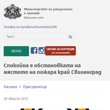
Профил на купувача
|
Контакти
|
EN
СИГНАЛ ЗА КОРУПЦИЯ
TOGGLE
МЕНЮ
или злоупотреби
NAVIGATION
Спокойна е обстановката на
мястото на пожара край Свиленград
Начало
Пресцентър
28 Август 2013