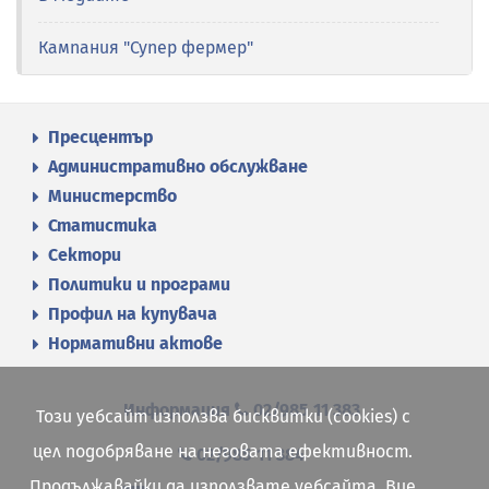
Кампания "Супер фермер"
Пресцентър
Административно обслужване
Министерство
Статистика
Сектори
Политики и програми
Профил на купувача
Нормативни актове
Информация
02/985 11 383
Този уебсайт използва бисквитки (cookies) с
цел подобряване на неговата ефективност.
02/985 11 384
Продължавайки да използвате уебсайта, Вие