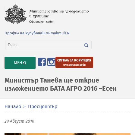
Профил на купувача
|
Контакти
|
EN
СИГНАЛ ЗА КОРУПЦИЯ
TOGGLE
МЕНЮ
или злоупотреби
NAVIGATION
Министър Танева ще открие
изложението БАТА АГРО 2016 –Есен
Начало
Пресцентър
29 Август 2016