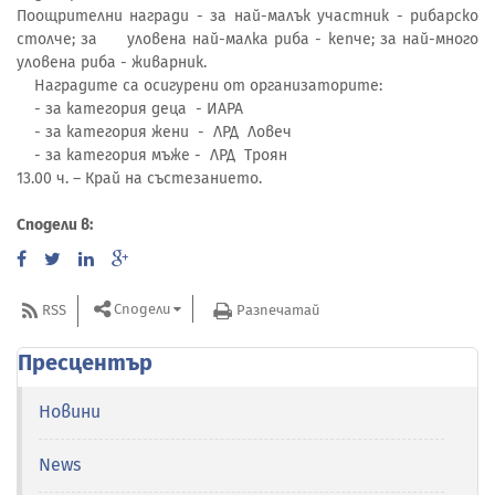
Поощрителни награди - за най-малък участник - рибарско
столче; за уловена най-малка риба - кепче; за най-много
уловена риба - живарник.
Наградите са осигурени от организаторите:
- за категория деца - ИАРА
- за категория жени - ЛРД Ловеч
- за категория мъже - ЛРД Троян
13.00 ч. – Край на състезанието.
Сподели в:
Сподели
RSS
Разпечатай
Пресцентър
Новини
News