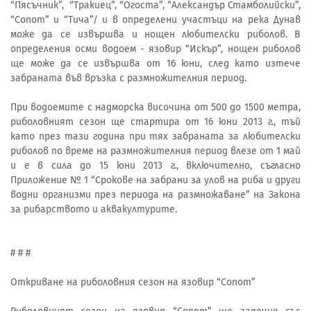
“Пясъчник”, “Тракиец”, “Огоста”, “Александър Стамболийски”,
“Сопот” и “Тича”/ и в определени участъци на река Дунав
може да се извършва и нощен любителски риболов. В
определения осми водоем - язовир “Искър”, нощен риболов
ще може да се извършва от 16 юни, след като изтече
забраната във връзка с размножителния период.
При водоемите с надморска височина от 500 до 1500 метра,
риболовният сезон ще стартира от 16 юни 2013 г., тъй
като през тази година при тях забраната за любителски
риболов по време на размножителния период влезе от 1 май
и е в сила до 15 юни 2013 г., включително, съгласно
Приложение № 1 “Срокове на забрани за улов на риба и други
водни организми през периода на размножаване” на Закона
за рибарството и аквакултурите.
# # #
Откриване на риболовния сезон на язовир “Сопот”