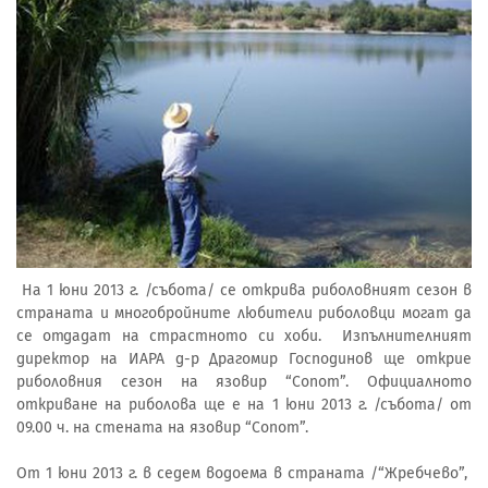
На 1 юни 2013 г. /събота/ се открива риболовният сезон в
страната и многобройните любители риболовци могат да
се отдадат на страстното си хоби. Изпълнителният
директор на ИАРА д-р Драгомир Господинов ще открие
риболовния сезон на язовир “Сопот”. Официалното
откриване на риболова ще е на 1 юни 2013 г. /събота/ от
09.00 ч. на стената на язовир “Сопот”.
От 1 юни 2013 г. в седем водоема в страната /“Жребчево”,