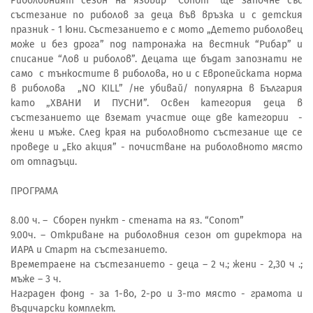
Риболовният сезон на язовир “Сопот” ще започне със
състезание по риболов за деца във връзка и с детския
празник - 1 юни. Състезанието е с мото „Детето риболовец
може и без дрога” под патронажа на вестник “Рибар” и
списание “Лов и риболов”. Децата ще бъдат запознати не
само с тънкостите в риболова, но и с Европейската норма
в риболова „NO KILL” /не убивай/ популярна в България
като „ХВАНИ И ПУСНИ”. Освен категория деца в
състезанието ще вземат участие още две категории -
жени и мъже. След края на риболовното състезание ще се
проведе и „Еко акция” - почистване на риболовното място
от отпадъци.
ПРОГРАМА
8.00 ч. – Сборен пункт - стената на яз. “Сопот”
9.00ч. – Откриване на риболовния сезон от директора на
ИАРА и Старт на състезанието.
Времетраене на състезанието - деца – 2 ч.; жени - 2,30 ч .;
мъже – 3 ч.
Награден фонд - за 1-во, 2-ро и 3-то място - грамота и
въдичарски комплект.