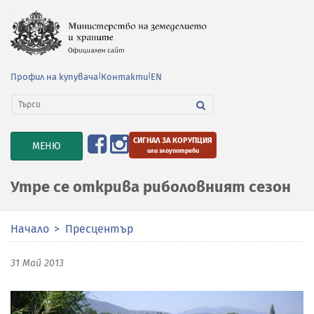
Профил на купувача
|
Контакти
|
EN
СИГНАЛ ЗА КОРУПЦИЯ
TOGGLE
МЕНЮ
или злоупотреби
NAVIGATION
Утре се открива риболовният сезон
Начало
Пресцентър
31 Май 2013